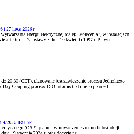
 i 27 lipca 2026 r.
 wytwarzania energii elektrycznej (dalej: „Polecenia”) w instalacjach
e art. 9c ust. 7a ustawy z dnia 10 kwietnia 1997 r. Prawo
do 20:30 (CET), planowane jest zawieszenie procesu Jednolitego
-Day Coupling process TSO informs that due to planned
CB-4/2026 IRiESP
nergetycznego (OSP), planują wprowadzenie zmian do Instrukcji
nia 19 stycznia 2024 r. oraz decyzją nr