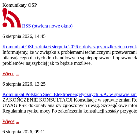
Komunikaty OSP
RSS
(otwiera nowe okno)
6 sierpnia 2026, 14:45
Komunikat OSP z dnia 6 sierpnia 2026 r. dotyczący rozliczeń na rynku
Informujemy, że w związku z problemami technicznymi przetwarzani
bilansującego dla tych dób handlowych są niepoprawne. Poprawne dane
problemów najszybciej jak to będzie możliwe.
Więcej...
6 sierpnia 2026, 13:25
Komunikat Polskich Sieci Elektroenergetycznych S.A. w sprawie z
ZAKOŃCZENIE KONSULTACJI Konsultacje w sprawie zmian Regula
UWAG PSE dokonały analizy zgłoszonych uwag. Szczegółowe informac
Regulaminu rynku mocy Po zakończeniu konsultacji zostały przygoto
Więcej...
6 sierpnia 2026, 09:11