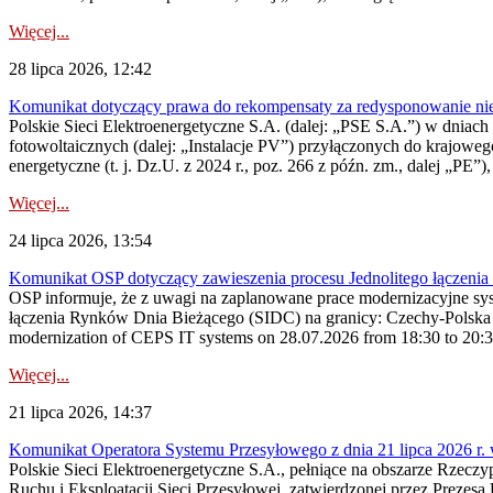
Więcej...
28 lipca 2026, 12:42
Komunikat dotyczący prawa do rekompensaty za redysponowanie nieryn
Polskie Sieci Elektroenergetyczne S.A. (dalej: „PSE S.A.”) w dniach 2
fotowoltaicznych (dalej: „Instalacje PV”) przyłączonych do krajoweg
energetyczne (t. j. Dz.U. z 2024 r., poz. 266 z późn. zm., dalej „PE”),
Więcej...
24 lipca 2026, 13:54
Komunikat OSP dotyczący zawieszenia procesu Jednolitego łączeni
OSP informuje, że z uwagi na zaplanowane prace modernizacyjne sy
łączenia Rynków Dnia Bieżącego (SIDC) na granicy: Czechy-Polska 
modernization of CEPS IT systems on 28.07.2026 from 18:30 to 20:30, 
Więcej...
21 lipca 2026, 14:37
Komunikat Operatora Systemu Przesyłowego z dnia 21 lipca 2026 r. 
Polskie Sieci Elektroenergetyczne S.A., pełniące na obszarze Rzecz
Ruchu i Eksploatacji Sieci Przesyłowej, zatwierdzonej przez Prezes