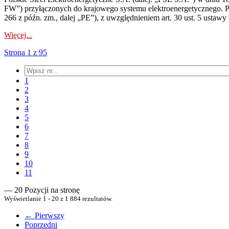
FW”) przyłączonych do krajowego systemu elektroenergetycznego. Pole
266 z późn. zm., dalej „PE”), z uwzględnieniem art. 30 ust. 5 ustawy z
Więcej...
Strona 1 z 95
1
2
3
4
5
6
7
8
9
10
11
— 20 Pozycji na stronę
Wyświetlanie 1 - 20 z 1 884 rezultatów.
← Pierwszy
Poprzedni