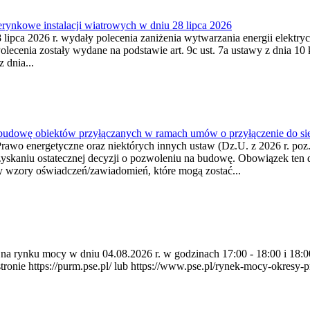
ynkowe instalacji wiatrowych w dniu 28 lipca 2026
lipca 2026 r. wydały polecenia zaniżenia wytwarzania energii elektrycz
cenia zostały wydane na podstawie art. 9c ust. 7a ustawy z dnia 10 k
 dnia...
 budowę obiektów przyłączanych w ramach umów o przyłączenie do sie
Prawo energetyczne oraz niektórych innych ustaw (Dz.U. z 2026 r. po
uzyskaniu ostatecznej decyzji o pozwoleniu na budowę. Obowiązek ten 
y wzory oświadczeń/zawiadomień, które mogą zostać...
ia na rynku mocy w dniu 04.08.2026 r. w godzinach 17:00 - 18:00 i 1
e https://purm.pse.pl/ lub https://www.pse.pl/rynek-mocy-okresy-prz