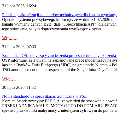
31 lipca 2026, 16:24
Publikacja aktualizacji standardów technicznych dla kanału wymian
Operator systemu przesyłowego informuje, że w dniu 31.07.2026 r. na
kanału wymiany danych B2B (dalej: „Specyfikacja API”) dla dany
tego strumienia, w tym doprecyzowania wynikające z pytań...
Więcej...
31 lipca 2026, 07:33
Komunikat OSP dotyczący zawieszenia procesu Jednolitego łączeni
OSP informuje, że z uwagi na zaplanowane prace modernizacyjne sy
łączenia Rynków Dnia Bieżącego (SIDC) na granicach: Niemcy - Po
TSO announcement on the suspension of the Single Intra-Day Couplin
Więcej...
30 lipca 2026, 11:52
Nowa standardowa specyfikacja techniczna w PSE
Komitet Standaryzacyjny PSE S.A. zatwierdził do stosowania n
PRZEKŁADNIKA MAŁEJ MOCY (LPIT) DO POMIARU PRĄDU
spełniać przekładniki małej mocy z interfejsem cyfrowym do pomiar