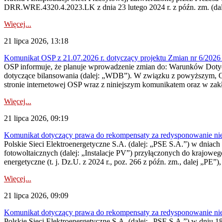
DRR.WRE.4320.4.2023.LK z dnia 23 lutego 2024 r. z późn. zm. (dale
Więcej...
21 lipca 2026, 13:18
Komunikat OSP z 21.07.2026 r. dotyczący projektu Zmian nr 6/20
OSP informuje, że planuje wprowadzenie zmian do: Warunków Dotycz
dotyczące bilansowania (dalej: „WDB”). W związku z powyższym, 
stronie internetowej OSP wraz z niniejszym komunikatem oraz w zak
Więcej...
21 lipca 2026, 09:19
Komunikat dotyczący prawa do rekompensaty za redysponowanie nieryn
Polskie Sieci Elektroenergetyczne S.A. (dalej: „PSE S.A.”) w dniach 1
fotowoltaicznych (dalej: „Instalacje PV”) przyłączonych do krajoweg
energetyczne (t. j. Dz.U. z 2024 r., poz. 266 z późn. zm., dalej „PE”),
Więcej...
21 lipca 2026, 09:09
Komunikat dotyczący prawa do rekompensaty za redysponowanie nier
Polskie Sieci Elektroenergetyczne S.A. (dalej: „PSE S.A.”) w dniu 18 