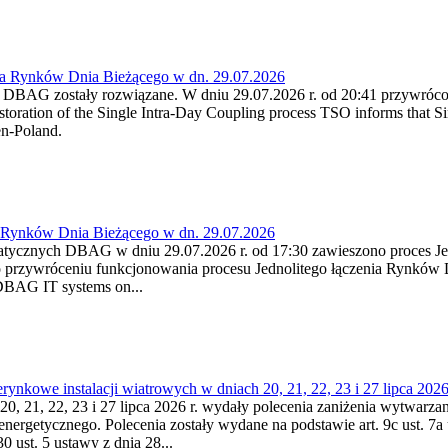
ia Rynków Dnia Bieżącego w dn. 29.07.2026
h DBAG zostały rozwiązane. W dniu 29.07.2026 r. od 20:41 przywróco
ration of the Single Intra-Day Coupling process TSO informs that Si
en-Poland.
a Rynków Dnia Bieżącego w dn. 29.07.2026
atycznych DBAG w dniu 29.07.2026 r. od 17:30 zawieszono proces Je
przywróceniu funkcjonowania procesu Jednolitego łączenia Rynków D
 DBAG IT systems on...
nkowe instalacji wiatrowych w dniach 20, 21, 22, 23 i 27 lipca 2026 
20, 21, 22, 23 i 27 lipca 2026 r. wydały polecenia zaniżenia wytwarzani
nergetycznego. Polecenia zostały wydane na podstawie art. 9c ust. 7a 
0 ust. 5 ustawy z dnia 28...