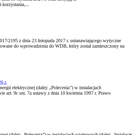
korzystania,...
/2195 z dnia 23‍ listopada 2017 r. ustanawiającego wytyczne
nowane do wprowadzenia do WDB, który został zamieszczony na
6 r.
rgii elektrycznej (dalej: „Polecenia”) w instalacjach
e art. 9c ust. 7a ustawy z dnia 10 kwietnia 1997 r. Prawo
nej (dalej: „Polecenia”) w instalacjach wiatrowych (dalej: „Instalacje