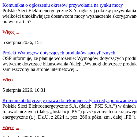
Komunikat o ogłoszeniu okresów przywołania na rynku mocy
Polskie Sieci Elektroenergetyczne S.A. ogłaszają okresy przywołania
wielkości umożliwiające dostawcom mocy wyznaczenie skorygowanego
prawna: art. 57...
Więcej...
5 sierpnia 2026, 15:11
Projekt Wymogów dotyczących produktów specyficznych
OSP informuje, że planuje wdrożenie: Wymogów dotyczących produktów
wytyczne dotyczące bilansowania (dalej: „Wymogi dotyczące produ
zamieszczony na stronie internetowej...
Więcej...
5 sierpnia 2026, 10:31
Komunikat dotyczący prawa do rekompensaty za redysponowanie nieryn
Polskie Sieci Elektroenergetyczne S.A. (dalej: „PSE S.A.”) w dniach 2
fotowoltaicznych (dalej: „Instalacje PV”) przyłączonych do krajoweg
energetyczne (t. j. Dz.U. z 2024 r., poz. 266 z późn. zm., dalej „PE”),
Więcej...