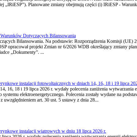
j „IRiESP”). Planowane zmiany obejmują części (i) IRiESP - Warunki 
26 Warunków Dotyczących Bilansowania
ących Bilansowania. Na podstawie: Rozporządzenia Komisji (UE) 2017
OSP opracował projekt Zmian nr 6/2026 WDB określający zmiany pla
ładce „Dokumenty”. ...
kowe instalacji fotowoltaicznych w dniach 14, 16, 18 i 19 lipca 202
4, 16, 18 i 19 lipca 2026 r. wydały polecenia zaniżenia wytwarzania ene
o systemu elektroenergetycznego. Polecenia zostały wydane na podstawi
 z uwzględnieniem art. 30 ust. 5 ustawy z dnia 28...
ynkowe instalacji wiatrowych w dniu 18 lipca 2026 r.
lipca 2026 r. wydały polecenia zaniżenia wytwarzania energii elektrycz