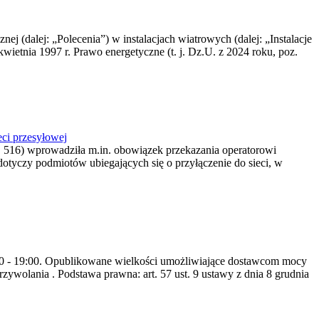
nej (dalej: „Polecenia”) w instalacjach wiatrowych (dalej: „Instalacje
wietnia 1997 r. Prawo energetyczne (t. j. Dz.U. z 2024 roku, poz.
ci przesyłowej
z. 516) wprowadziła m.in. obowiązek przekazania operatorowi
dotyczy podmiotów ubiegających się o przyłączenie do sieci, w
8:00 - 19:00. Opublikowane wielkości umożliwiające dostawcom mocy
ywolania . Podstawa prawna: art. 57 ust. 9 ustawy z dnia 8 grudnia