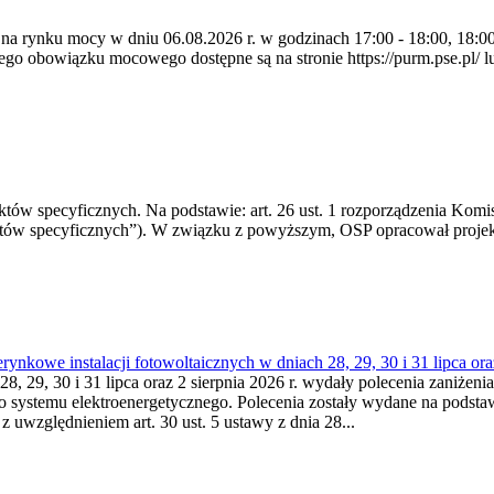
 na rynku mocy w dniu 06.08.2026 r. w godzinach 17:00 - 18:00, 18:00 
 obowiązku mocowego dostępne są na stronie https://purm.pse.pl/ lu
 specyficznych. Na podstawie: art. 26 ust. 1 rozporządzenia Komisji
któw specyficznych”). W związku z powyższym, OSP opracował proje
kowe instalacji fotowoltaicznych w dniach 28, 29, 30 i 31 lipca ora
8, 29, 30 i 31 lipca oraz 2 sierpnia 2026 r. wydały polecenia zaniżenia
o systemu elektroenergetycznego. Polecenia zostały wydane na podstawi
 z uwzględnieniem art. 30 ust. 5 ustawy z dnia 28...