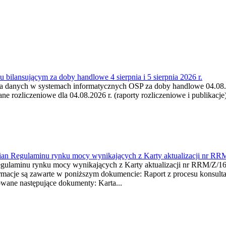
 bilansującym za doby handlowe 4 sierpnia i 5 sierpnia 2026 r.
a danych w systemach informatycznych OSP za doby handlowe 04.08.202
 rozliczeniowe dla 04.08.2026 r. (raporty rozliczeniowe i publikacje)
mian Regulaminu rynku mocy wynikających z Karty aktualizacji nr RR
minu rynku mocy wynikających z Karty aktualizacji nr RRM/Z/
je są zawarte w poniższym dokumencie: Raport z procesu konsultacj
wane następujące dokumenty: Karta...