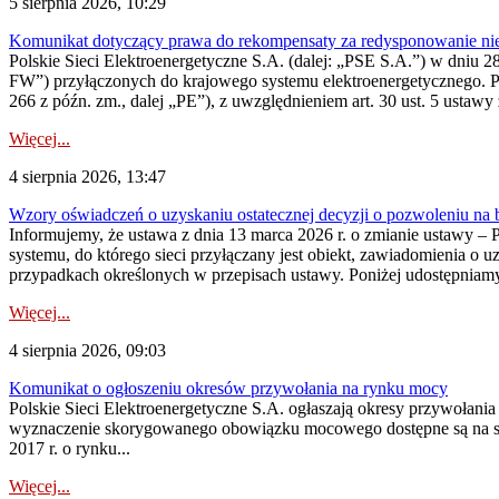
5 sierpnia 2026, 10:29
Komunikat dotyczący prawa do rekompensaty za redysponowanie nier
Polskie Sieci Elektroenergetyczne S.A. (dalej: „PSE S.A.”) w dniu 28 
FW”) przyłączonych do krajowego systemu elektroenergetycznego. Pole
266 z późn. zm., dalej „PE”), z uwzględnieniem art. 30 ust. 5 ustawy z
Więcej...
4 sierpnia 2026, 13:47
Wzory oświadczeń o uzyskaniu ostatecznej decyzji o pozwoleniu na
Informujemy, że ustawa z dnia 13 marca 2026 r. o zmianie ustawy – 
systemu, do którego sieci przyłączany jest obiekt, zawiadomienia o 
przypadkach określonych w przepisach ustawy. Poniżej udostępniam
Więcej...
4 sierpnia 2026, 09:03
Komunikat o ogłoszeniu okresów przywołania na rynku mocy
Polskie Sieci Elektroenergetyczne S.A. ogłaszają okresy przywołan
wyznaczenie skorygowanego obowiązku mocowego dostępne są na stroni
2017 r. o rynku...
Więcej...