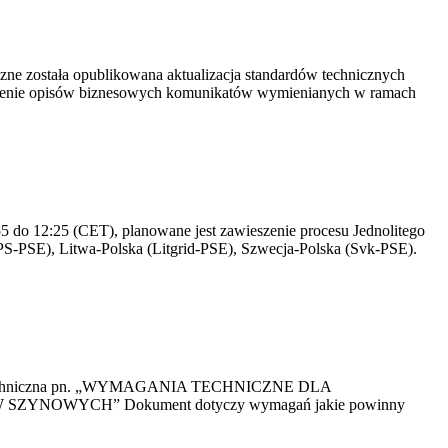
yczne została opublikowana aktualizacja standardów technicznych
owienie opisów biznesowych komunikatów wymienianych w ramach
 do 12:25 (CET), planowane jest zawieszenie procesu Jednolitego
S-PSE), Litwa-Polska (Litgrid-PSE), Szwecja-Polska (Svk-PSE).
kacja Techniczna pn. „WYMAGANIA TECHNICZNE DLA
OWYCH” Dokument dotyczy wymagań jakie powinny