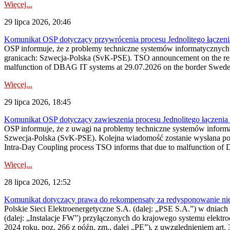
Więcej...
29 lipca 2026, 20:46
Komunikat OSP dotyczący przywrócenia procesu Jednolitego łączen
OSP informuje, że z problemy techniczne systemów informatycznyc
granicach: Szwecja-Polska (SvK-PSE). TSO announcement on the resto
malfunction of DBAG IT systems at 29.07.2026 on the border Swed
Więcej...
29 lipca 2026, 18:45
Komunikat OSP dotyczący zawieszenia procesu Jednolitego łączeni
OSP informuje, że z uwagi na problemy techniczne systemów inform
Szwecja-Polska (SvK-PSE). Kolejna wiadomość zostanie wysłana po 
Intra-Day Coupling process TSO informs that due to malfunction of
Więcej...
28 lipca 2026, 12:52
Komunikat dotyczący prawa do rekompensaty za redysponowanie niery
Polskie Sieci Elektroenergetyczne S.A. (dalej: „PSE S.A.”) w dniach 
(dalej: „Instalacje FW”) przyłączonych do krajowego systemu elektroe
2024 roku, poz. 266 z późn. zm., dalej „PE”), z uwzględnieniem art. 3