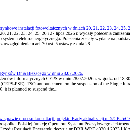
kowe instalacji fotowoltaicznych w dniach 20, 21, 22, 23, 24, 25, 26
0, 21, 22, 23, 24, 25, 26 i 27 lipca 2026 r. wydały polecenia zaniżenia
o systemu elektroenergetycznego. Polecenia zostały wydane na podstawi
 z uwzględnieniem art. 30 ust. 5 ustawy z dnia 28...
a Rynków Dnia Bieżącego w dniu 28.07.2026.
stemów informatycznych CEPS w dniu 28.07.2026 r. w godz. od 18:30 
(CEPS-PSE). TSO announcement on the suspension of the Single Intra
it is planned to suspend the...
w sprawie procesu konsultacji projektu Karty aktualizacji nr 5/CK-5/
ypospolitej Polskiej funkcję Operatora Systemu Przesyłowego elektroe
a Urzędu Regulacji Energetyki decyzją nr DRR.WRE.4320.4.2023.LK z d