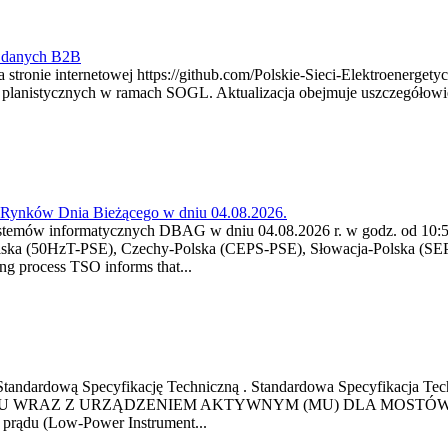
y danych B2B
 stronie internetowej https://github.com/Polskie-Sieci-Elektroenerget
ch planistycznych w ramach SOGL. Aktualizacja obejmuje uszczegół
a Rynków Dnia Bieżącego w dniu 04.08.2026.
stemów informatycznych DBAG w dniu 04.08.2026 r. w godz. od 10:55
lska (50HzT-PSE), Czechy-Polska (CEPS-PSE), Słowacja-Polska (SEP
g process TSO informs that...
ową Standardową Specyfikację Techniczną . Standardowa Specyfi
 WRAZ Z URZĄDZENIEM AKTYWNYM (MU) DLA MOSTÓW SZYN
u prądu (Low-Power Instrument...