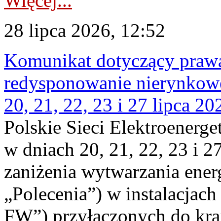
Więcej...
28 lipca 2026, 12:52
Komunikat dotyczący praw
redysponowanie nierynkowe
20, 21, 22, 23 i 27 lipca 202
Polskie Sieci Elektroenerge
w dniach 20, 21, 22, 23 i 2
zaniżenia wytwarzania energi
„Polecenia”) w instalacjach
FW”) przyłączonych do kr