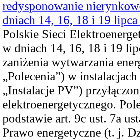
redysponowanie nierynkowe 
dniach 14, 16, 18 i 19 lipca
Polskie Sieci Elektroenerge
w dniach 14, 16, 18 i 19 li
zaniżenia wytwarzania energi
„Polecenia”) w instalacjach
„Instalacje PV”) przyłączo
elektroenergetycznego. Pol
podstawie art. 9c ust. 7a us
Prawo energetyczne (t. j. Dz