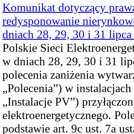
Komunikat dotyczący praw
redysponowanie nierynkowe 
dniach 28, 29, 30 i 31 lipca
Polskie Sieci Elektroenerge
w dniach 28, 29, 30 i 31 lip
polecenia zaniżenia wytwarz
„Polecenia”) w instalacjach
„Instalacje PV”) przyłączo
elektroenergetycznego. Pol
podstawie art. 9c ust. 7a us