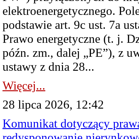
elektroenergetycznego. Pol
podstawie art. 9c ust. 7a us
Prawo energetyczne (t. j. D
późn. zm., dalej „PE”), z u
ustawy z dnia 28...
Więcej...
28 lipca 2026, 12:42
Komunikat dotyczący praw
redysponowanie nierynkowe 