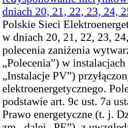
dniach 20, 21, 22, 23, 24, 2
Polskie Sieci Elektroenerge
w dniach 20, 21, 22, 23, 24,
polecenia zaniżenia wytwarz
„Polecenia”) w instalacjach
„Instalacje PV”) przyłączo
elektroenergetycznego. Pol
podstawie art. 9c ust. 7a us
Prawo energetyczne (t. j. Dz
zm., dalej „PE”), z uwzględ