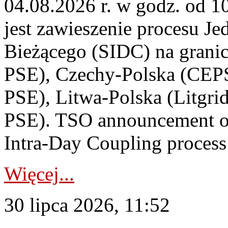
04.08.2026 r. w godz. od 
jest zawieszenie procesu J
Bieżącego (SIDC) na grani
PSE), Czechy-Polska (CEP
PSE), Litwa-Polska (Litgri
PSE). TSO announcement on
Intra-Day Coupling process
Więcej...
30 lipca 2026, 11:52