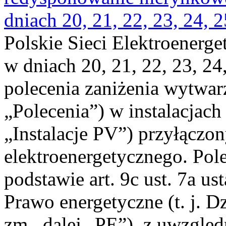
dniach 20, 21, 22, 23, 24, 2
Polskie Sieci Elektroenerge
w dniach 20, 21, 22, 23, 24,
polecenia zaniżenia wytwarz
„Polecenia”) w instalacjach
„Instalacje PV”) przyłączo
elektroenergetycznego. Pol
podstawie art. 9c ust. 7a us
Prawo energetyczne (t. j. Dz
zm., dalej „PE”), z uwzględ