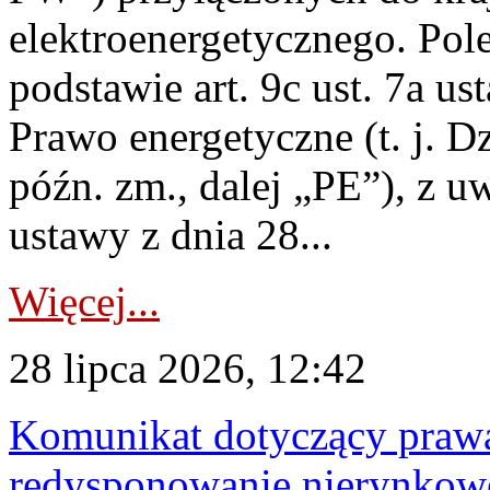
elektroenergetycznego. Pol
podstawie art. 9c ust. 7a us
Prawo energetyczne (t. j. D
późn. zm., dalej „PE”), z u
ustawy z dnia 28...
Więcej...
28 lipca 2026, 12:42
Komunikat dotyczący praw
redysponowanie nierynkowe 