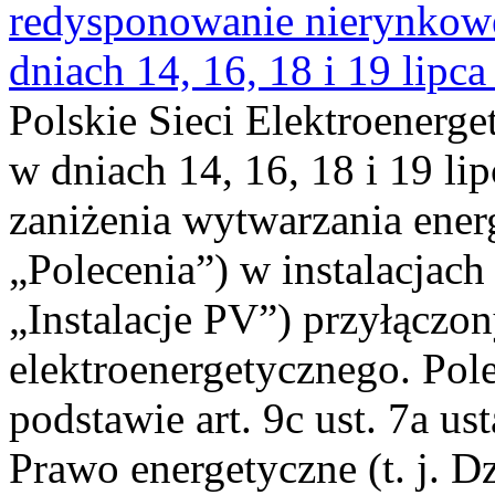
redysponowanie nierynkowe 
dniach 14, 16, 18 i 19 lipca
Polskie Sieci Elektroenerge
w dniach 14, 16, 18 i 19 li
zaniżenia wytwarzania energi
„Polecenia”) w instalacjach
„Instalacje PV”) przyłączo
elektroenergetycznego. Pol
podstawie art. 9c ust. 7a us
Prawo energetyczne (t. j. Dz