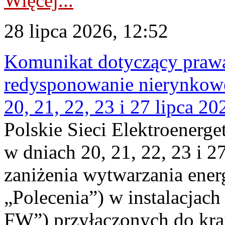
Więcej...
28 lipca 2026, 12:52
Komunikat dotyczący praw
redysponowanie nierynkowe
20, 21, 22, 23 i 27 lipca 202
Polskie Sieci Elektroenerge
w dniach 20, 21, 22, 23 i 2
zaniżenia wytwarzania energi
„Polecenia”) w instalacjach
FW”) przyłączonych do kr