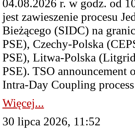
04.08.2026 r. w godz. od 
jest zawieszenie procesu J
Bieżącego (SIDC) na grani
PSE), Czechy-Polska (CEP
PSE), Litwa-Polska (Litgri
PSE). TSO announcement on
Intra-Day Coupling process
Więcej...
30 lipca 2026, 11:52