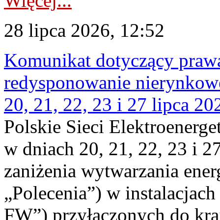
Więcej...
28 lipca 2026, 12:52
Komunikat dotyczący praw
redysponowanie nierynkowe
20, 21, 22, 23 i 27 lipca 202
Polskie Sieci Elektroenerge
w dniach 20, 21, 22, 23 i 2
zaniżenia wytwarzania energi
„Polecenia”) w instalacjach
FW”) przyłączonych do kr