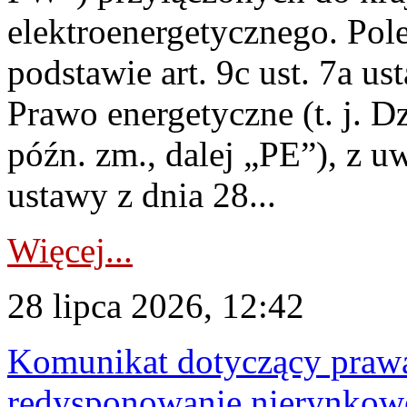
elektroenergetycznego. Pol
podstawie art. 9c ust. 7a us
Prawo energetyczne (t. j. D
późn. zm., dalej „PE”), z u
ustawy z dnia 28...
Więcej...
28 lipca 2026, 12:42
Komunikat dotyczący praw
redysponowanie nierynkowe 