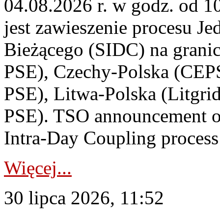
04.08.2026 r. w godz. od 
jest zawieszenie procesu J
Bieżącego (SIDC) na grani
PSE), Czechy-Polska (CEP
PSE), Litwa-Polska (Litgri
PSE). TSO announcement on
Intra-Day Coupling process
Więcej...
30 lipca 2026, 11:52