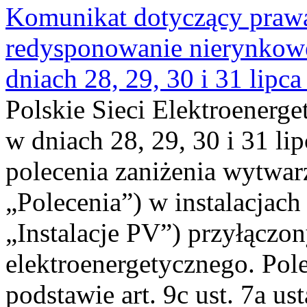
Komunikat dotyczący praw
redysponowanie nierynkowe 
dniach 28, 29, 30 i 31 lipca
Polskie Sieci Elektroenerge
w dniach 28, 29, 30 i 31 lip
polecenia zaniżenia wytwarz
„Polecenia”) w instalacjach
„Instalacje PV”) przyłączo
elektroenergetycznego. Pol
podstawie art. 9c ust. 7a us