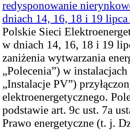
redysponowanie nierynkowe 
dniach 14, 16, 18 i 19 lipca
Polskie Sieci Elektroenerge
w dniach 14, 16, 18 i 19 li
zaniżenia wytwarzania energi
„Polecenia”) w instalacjach
„Instalacje PV”) przyłączo
elektroenergetycznego. Pol
podstawie art. 9c ust. 7a us
Prawo energetyczne (t. j. Dz