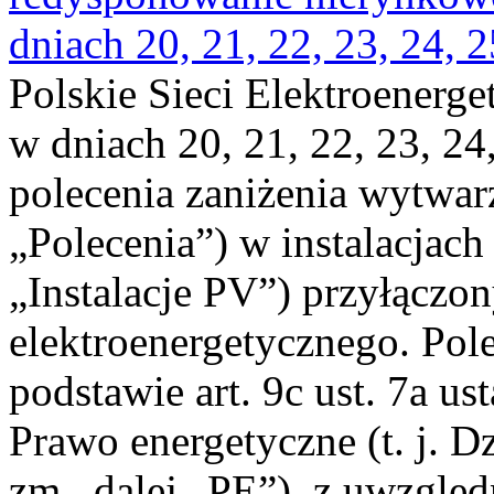
dniach 20, 21, 22, 23, 24, 2
Polskie Sieci Elektroenerge
w dniach 20, 21, 22, 23, 24,
polecenia zaniżenia wytwarz
„Polecenia”) w instalacjach
„Instalacje PV”) przyłączo
elektroenergetycznego. Pol
podstawie art. 9c ust. 7a us
Prawo energetyczne (t. j. Dz
zm., dalej „PE”), z uwzględ