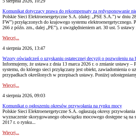
5 sierpnia 2026, 10:29
Komunikat dotyczący prawa do rekompensaty za redysponowanie nier
Polskie Sieci Elektroenergetyczne S.A. (dalej: „PSE S.A.”) w dniu 28 
FW”) przyłączonych do krajowego systemu elektroenergetycznego. Pole
266 z późn. zm., dalej „PE”), z uwzględnieniem art. 30 ust. 5 ustawy z
Więcej...
4 sierpnia 2026, 13:47
Wzory oświadczeń o uzyskaniu ostatecznej decyzji o pozwoleniu na
Informujemy, że ustawa z dnia 13 marca 2026 r. o zmianie ustawy – 
systemu, do którego sieci przyłączany jest obiekt, zawiadomienia o 
przypadkach określonych w przepisach ustawy. Poniżej udostępniam
Więcej...
4 sierpnia 2026, 09:03
Komunikat o ogłoszeniu okresów przywołania na rynku mocy
Polskie Sieci Elektroenergetyczne S.A. ogłaszają okresy przywołan
wyznaczenie skorygowanego obowiązku mocowego dostępne są na stroni
2017 r. o rynku...
Więcej...