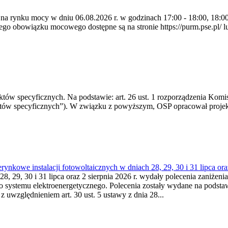
 na rynku mocy w dniu 06.08.2026 r. w godzinach 17:00 - 18:00, 18:00 
 obowiązku mocowego dostępne są na stronie https://purm.pse.pl/ lu
 specyficznych. Na podstawie: art. 26 ust. 1 rozporządzenia Komisji
któw specyficznych”). W związku z powyższym, OSP opracował proje
kowe instalacji fotowoltaicznych w dniach 28, 29, 30 i 31 lipca ora
8, 29, 30 i 31 lipca oraz 2 sierpnia 2026 r. wydały polecenia zaniżenia
o systemu elektroenergetycznego. Polecenia zostały wydane na podstawi
 z uwzględnieniem art. 30 ust. 5 ustawy z dnia 28...