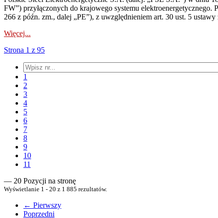
FW”) przyłączonych do krajowego systemu elektroenergetycznego. Pole
266 z późn. zm., dalej „PE”), z uwzględnieniem art. 30 ust. 5 ustawy z
Więcej...
Strona 1 z 95
1
2
3
4
5
6
7
8
9
10
11
— 20 Pozycji na stronę
Wyświetlanie 1 - 20 z 1 885 rezultatów.
← Pierwszy
Poprzedni