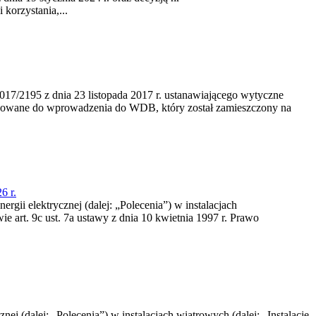
korzystania,...
/2195 z dnia 23‍ listopada 2017 r. ustanawiającego wytyczne
nowane do wprowadzenia do WDB, który został zamieszczony na
6 r.
rgii elektrycznej (dalej: „Polecenia”) w instalacjach
e art. 9c ust. 7a ustawy z dnia 10 kwietnia 1997 r. Prawo
nej (dalej: „Polecenia”) w instalacjach wiatrowych (dalej: „Instalacje