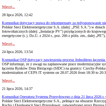
Więcej...
28 lipca 2026, 12:42
Komunikat dotyczący prawa do rekompensaty za redysponowanie nieryn
Polskie Sieci Elektroenergetyczne S.A. (dalej: „PSE S.A.”) w dniach 2
fotowoltaicznych (dalej: „Instalacje PV”) przyłączonych do krajoweg
energetyczne (t. j. Dz.U. z 2024 r., poz. 266 z późn. zm., dalej „PE”),
Więcej...
24 lipca 2026, 13:54
Komunikat OSP dotyczący zawieszenia procesu Jednolitego łączeni
OSP informuje, że z uwagi na zaplanowane prace modernizacyjne sy
łączenia Rynków Dnia Bieżącego (SIDC) na granicy: Czechy-Polska 
modernization of CEPS IT systems on 28.07.2026 from 18:30 to 20:30, 
Więcej...
21 lipca 2026, 14:37
Komunikat Operatora Systemu Przesyłowego z dnia 21 lipca 2026 r. 
Polskie Sieci Elektroenergetyczne S.A., pełniące na obszarze Rzecz
Ruchu i Eksploatacji Sieci Przesyłowej, zatwierdzonej przez Prezes