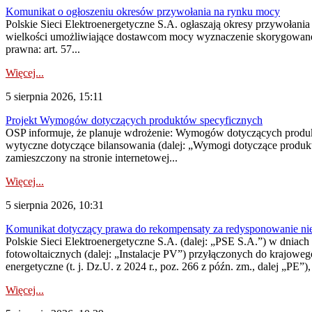
Komunikat o ogłoszeniu okresów przywołania na rynku mocy
Polskie Sieci Elektroenergetyczne S.A. ogłaszają okresy przywołania
wielkości umożliwiające dostawcom mocy wyznaczenie skorygowanego
prawna: art. 57...
Więcej...
5 sierpnia 2026, 15:11
Projekt Wymogów dotyczących produktów specyficznych
OSP informuje, że planuje wdrożenie: Wymogów dotyczących produktów
wytyczne dotyczące bilansowania (dalej: „Wymogi dotyczące produ
zamieszczony na stronie internetowej...
Więcej...
5 sierpnia 2026, 10:31
Komunikat dotyczący prawa do rekompensaty za redysponowanie nieryn
Polskie Sieci Elektroenergetyczne S.A. (dalej: „PSE S.A.”) w dniach 2
fotowoltaicznych (dalej: „Instalacje PV”) przyłączonych do krajoweg
energetyczne (t. j. Dz.U. z 2024 r., poz. 266 z późn. zm., dalej „PE”),
Więcej...