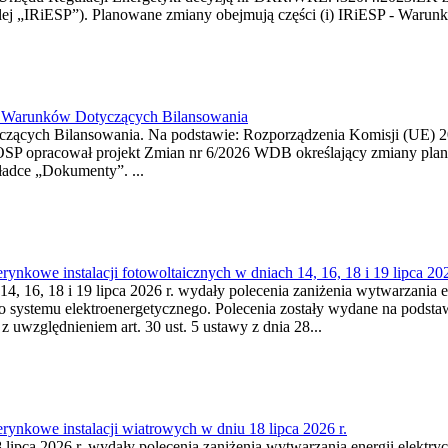
j „IRiESP”). Planowane zmiany obejmują części (i) IRiESP - Warunki 
26 Warunków Dotyczących Bilansowania
ących Bilansowania. Na podstawie: Rozporządzenia Komisji (UE) 2017
OSP opracował projekt Zmian nr 6/2026 WDB określający zmiany pla
ładce „Dokumenty”. ...
kowe instalacji fotowoltaicznych w dniach 14, 16, 18 i 19 lipca 202
4, 16, 18 i 19 lipca 2026 r. wydały polecenia zaniżenia wytwarzania ene
o systemu elektroenergetycznego. Polecenia zostały wydane na podstawi
 z uwzględnieniem art. 30 ust. 5 ustawy z dnia 28...
ynkowe instalacji wiatrowych w dniu 18 lipca 2026 r.
lipca 2026 r. wydały polecenia zaniżenia wytwarzania energii elektrycz