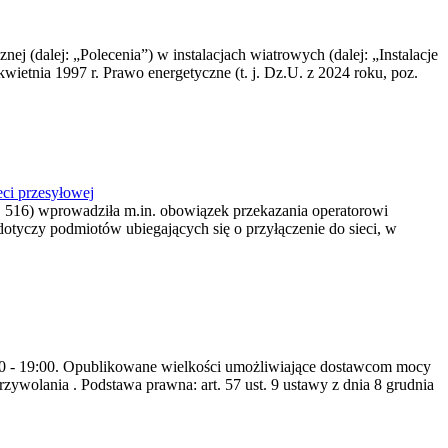
nej (dalej: „Polecenia”) w instalacjach wiatrowych (dalej: „Instalacje
wietnia 1997 r. Prawo energetyczne (t. j. Dz.U. z 2024 roku, poz.
ci przesyłowej
z. 516) wprowadziła m.in. obowiązek przekazania operatorowi
dotyczy podmiotów ubiegających się o przyłączenie do sieci, w
8:00 - 19:00. Opublikowane wielkości umożliwiające dostawcom mocy
ywolania . Podstawa prawna: art. 57 ust. 9 ustawy z dnia 8 grudnia