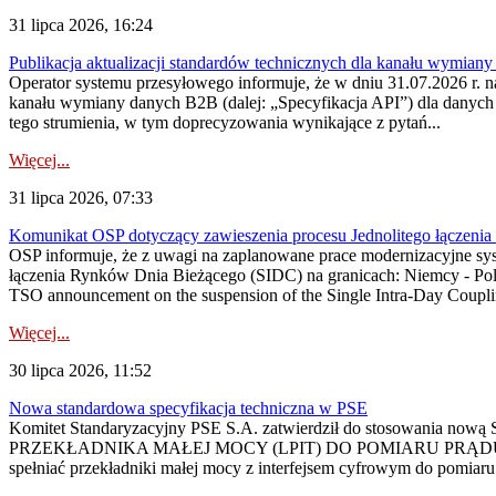
31 lipca 2026, 16:24
Publikacja aktualizacji standardów technicznych dla kanału wymian
Operator systemu przesyłowego informuje, że w dniu 31.07.2026 r. na
kanału wymiany danych B2B (dalej: „Specyfikacja API”) dla dany
tego strumienia, w tym doprecyzowania wynikające z pytań...
Więcej...
31 lipca 2026, 07:33
Komunikat OSP dotyczący zawieszenia procesu Jednolitego łączeni
OSP informuje, że z uwagi na zaplanowane prace modernizacyjne sy
łączenia Rynków Dnia Bieżącego (SIDC) na granicach: Niemcy - Po
TSO announcement on the suspension of the Single Intra-Day Couplin
Więcej...
30 lipca 2026, 11:52
Nowa standardowa specyfikacja techniczna w PSE
Komitet Standaryzacyjny PSE S.A. zatwierdził do stosowania n
PRZEKŁADNIKA MAŁEJ MOCY (LPIT) DO POMIARU PRĄDU
spełniać przekładniki małej mocy z interfejsem cyfrowym do pomiar