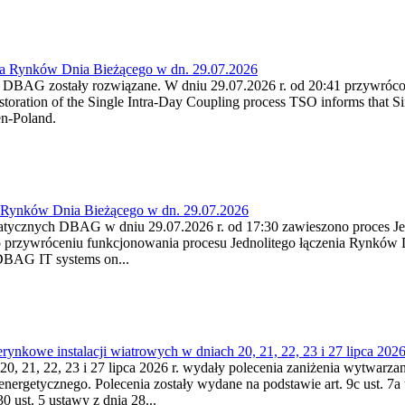
ia Rynków Dnia Bieżącego w dn. 29.07.2026
h DBAG zostały rozwiązane. W dniu 29.07.2026 r. od 20:41 przywróco
ration of the Single Intra-Day Coupling process TSO informs that Si
en-Poland.
a Rynków Dnia Bieżącego w dn. 29.07.2026
atycznych DBAG w dniu 29.07.2026 r. od 17:30 zawieszono proces Je
przywróceniu funkcjonowania procesu Jednolitego łączenia Rynków D
 DBAG IT systems on...
nkowe instalacji wiatrowych w dniach 20, 21, 22, 23 i 27 lipca 2026 
20, 21, 22, 23 i 27 lipca 2026 r. wydały polecenia zaniżenia wytwarzani
nergetycznego. Polecenia zostały wydane na podstawie art. 9c ust. 7a 
0 ust. 5 ustawy z dnia 28...