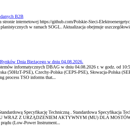
y danych B2B
 stronie internetowej https://github.com/Polskie-Sieci-Elektroenerget
ch planistycznych w ramach SOGL. Aktualizacja obejmuje uszczegół
a Rynków Dnia Bieżącego w dniu 04.08.2026.
stemów informatycznych DBAG w dniu 04.08.2026 r. w godz. od 10:55
lska (50HzT-PSE), Czechy-Polska (CEPS-PSE), Słowacja-Polska (SEP
g process TSO informs that...
ową Standardową Specyfikację Techniczną . Standardowa Specyfi
 WRAZ Z URZĄDZENIEM AKTYWNYM (MU) DLA MOSTÓW SZYN
u prądu (Low-Power Instrument...