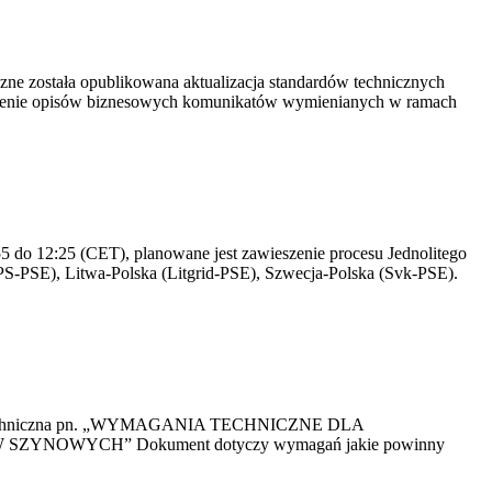
yczne została opublikowana aktualizacja standardów technicznych
owienie opisów biznesowych komunikatów wymienianych w ramach
 do 12:25 (CET), planowane jest zawieszenie procesu Jednolitego
S-PSE), Litwa-Polska (Litgrid-PSE), Szwecja-Polska (Svk-PSE).
kacja Techniczna pn. „WYMAGANIA TECHNICZNE DLA
OWYCH” Dokument dotyczy wymagań jakie powinny