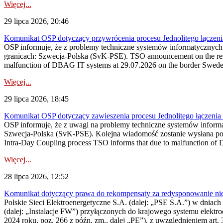
Więcej...
29 lipca 2026, 20:46
Komunikat OSP dotyczący przywrócenia procesu Jednolitego łączen
OSP informuje, że z problemy techniczne systemów informatycznyc
granicach: Szwecja-Polska (SvK-PSE). TSO announcement on the resto
malfunction of DBAG IT systems at 29.07.2026 on the border Swed
Więcej...
29 lipca 2026, 18:45
Komunikat OSP dotyczący zawieszenia procesu Jednolitego łączeni
OSP informuje, że z uwagi na problemy techniczne systemów inform
Szwecja-Polska (SvK-PSE). Kolejna wiadomość zostanie wysłana po 
Intra-Day Coupling process TSO informs that due to malfunction of
Więcej...
28 lipca 2026, 12:52
Komunikat dotyczący prawa do rekompensaty za redysponowanie niery
Polskie Sieci Elektroenergetyczne S.A. (dalej: „PSE S.A.”) w dniach 
(dalej: „Instalacje FW”) przyłączonych do krajowego systemu elektroe
2024 roku, poz. 266 z późn. zm., dalej „PE”), z uwzględnieniem art. 3