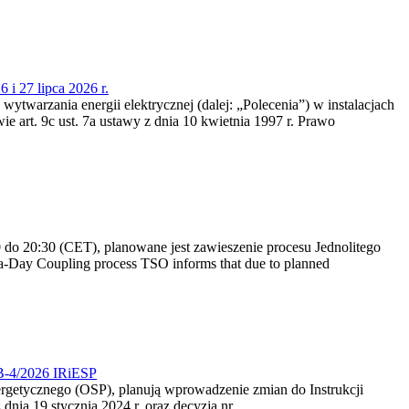
 i 27 lipca 2026 r.
 wytwarzania energii elektrycznej (dalej: „Polecenia”) w instalacjach
e art. 9c ust. 7a ustawy z dnia 10 kwietnia 1997 r. Prawo
do 20:30 (CET), planowane jest zawieszenie procesu Jednolitego
-Day Coupling process TSO informs that due to planned
CB-4/2026 IRiESP
nergetycznego (OSP), planują wprowadzenie zmian do Instrukcji
nia 19 stycznia 2024 r. oraz decyzją nr