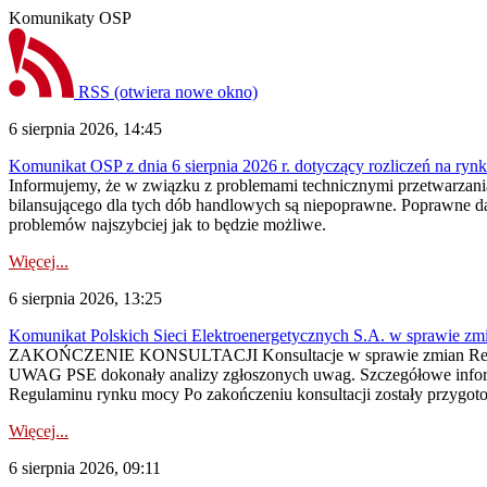
Komunikaty OSP
RSS
(otwiera nowe okno)
6 sierpnia 2026, 14:45
Komunikat OSP z dnia 6 sierpnia 2026 r. dotyczący rozliczeń na rynku
Informujemy, że w związku z problemami technicznymi przetwarzani
bilansującego dla tych dób handlowych są niepoprawne. Poprawne dane
problemów najszybciej jak to będzie możliwe.
Więcej...
6 sierpnia 2026, 13:25
Komunikat Polskich Sieci Elektroenergetycznych S.A. w sprawie z
ZAKOŃCZENIE KONSULTACJI Konsultacje w sprawie zmian Regula
UWAG PSE dokonały analizy zgłoszonych uwag. Szczegółowe informac
Regulaminu rynku mocy Po zakończeniu konsultacji zostały przygoto
Więcej...
6 sierpnia 2026, 09:11