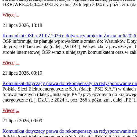
DRR.WRE.4320.4.2023.LK z dnia 23 lutego 2024 r. z późn. zm. (dale
Więcej...
21 lipca 2026, 13:18
Komunikat OSP z 21.07.2026 r. dotyczący projektu Zmian nr 6/20
OSP informuje, że planuje wprowadzenie zmian do: Warunków Dotycz
dotyczące bilansowania (dalej: „WDB”). W związku z powyższym, 
stronie internetowej OSP wraz z niniejszym komunikatem oraz w zak
Więcej...
21 lipca 2026, 09:19
Komunikat dotyczący prawa do rekompensaty za redysponowanie nieryn
Polskie Sieci Elektroenergetyczne S.A. (dalej: „PSE S.A.”) w dniach 1
fotowoltaicznych (dalej: „Instalacje PV”) przyłączonych do krajoweg
energetyczne (t. j. Dz.U. z 2024 r., poz. 266 z późn. zm., dalej „PE”),
Więcej...
21 lipca 2026, 09:09
Komunikat dotyczący prawa do rekompensaty za redysponowanie nier
Polskie Sieci Elektroenergetyczne S.A. (dalej: „PSE S.A.”) w dniu 18 