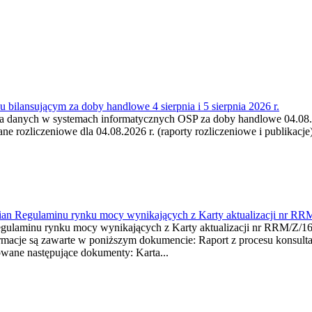
 bilansującym za doby handlowe 4 sierpnia i 5 sierpnia 2026 r.
a danych w systemach informatycznych OSP za doby handlowe 04.08.202
 rozliczeniowe dla 04.08.2026 r. (raporty rozliczeniowe i publikacje)
mian Regulaminu rynku mocy wynikających z Karty aktualizacji nr RR
minu rynku mocy wynikających z Karty aktualizacji nr RRM/Z/
je są zawarte w poniższym dokumencie: Raport z procesu konsultacj
wane następujące dokumenty: Karta...