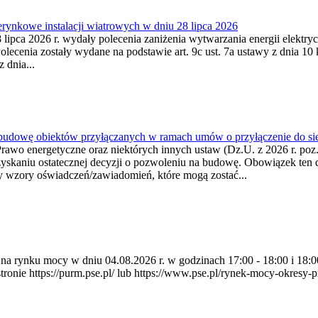
ynkowe instalacji wiatrowych w dniu 28 lipca 2026
lipca 2026 r. wydały polecenia zaniżenia wytwarzania energii elektrycz
cenia zostały wydane na podstawie art. 9c ust. 7a ustawy z dnia 10 k
 dnia...
 budowę obiektów przyłączanych w ramach umów o przyłączenie do sie
Prawo energetyczne oraz niektórych innych ustaw (Dz.U. z 2026 r. po
uzyskaniu ostatecznej decyzji o pozwoleniu na budowę. Obowiązek ten 
y wzory oświadczeń/zawiadomień, które mogą zostać...
ia na rynku mocy w dniu 04.08.2026 r. w godzinach 17:00 - 18:00 i 1
e https://purm.pse.pl/ lub https://www.pse.pl/rynek-mocy-okresy-prz