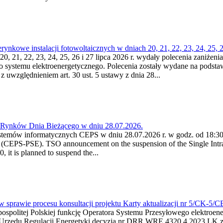
kowe instalacji fotowoltaicznych w dniach 20, 21, 22, 23, 24, 25, 26
0, 21, 22, 23, 24, 25, 26 i 27 lipca 2026 r. wydały polecenia zaniżenia
o systemu elektroenergetycznego. Polecenia zostały wydane na podstawi
 z uwzględnieniem art. 30 ust. 5 ustawy z dnia 28...
a Rynków Dnia Bieżącego w dniu 28.07.2026.
stemów informatycznych CEPS w dniu 28.07.2026 r. w godz. od 18:30 
(CEPS-PSE). TSO announcement on the suspension of the Single Intra
it is planned to suspend the...
w sprawie procesu konsultacji projektu Karty aktualizacji nr 5/CK-5/
ypospolitej Polskiej funkcję Operatora Systemu Przesyłowego elektroe
a Urzędu Regulacji Energetyki decyzją nr DRR.WRE.4320.4.2023.LK z d