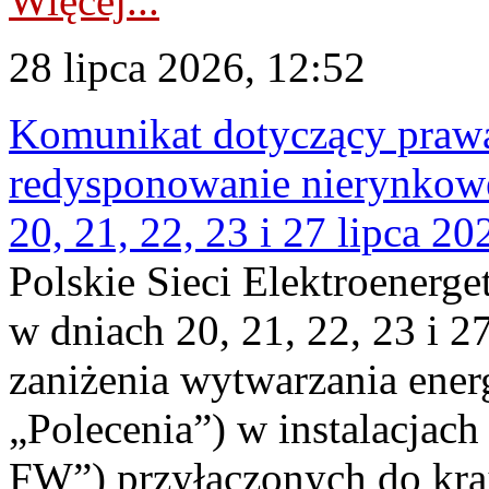
Więcej...
28 lipca 2026, 12:52
Komunikat dotyczący praw
redysponowanie nierynkowe
20, 21, 22, 23 i 27 lipca 202
Polskie Sieci Elektroenerge
w dniach 20, 21, 22, 23 i 2
zaniżenia wytwarzania energi
„Polecenia”) w instalacjach
FW”) przyłączonych do kr