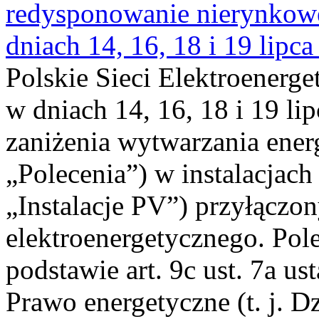
redysponowanie nierynkowe 
dniach 14, 16, 18 i 19 lipca
Polskie Sieci Elektroenerge
w dniach 14, 16, 18 i 19 li
zaniżenia wytwarzania energi
„Polecenia”) w instalacjach
„Instalacje PV”) przyłączo
elektroenergetycznego. Pol
podstawie art. 9c ust. 7a us
Prawo energetyczne (t. j. Dz