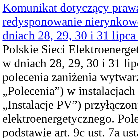
Komunikat dotyczący praw
redysponowanie nierynkowe 
dniach 28, 29, 30 i 31 lipca
Polskie Sieci Elektroenerge
w dniach 28, 29, 30 i 31 lip
polecenia zaniżenia wytwarz
„Polecenia”) w instalacjach
„Instalacje PV”) przyłączo
elektroenergetycznego. Pol
podstawie art. 9c ust. 7a us