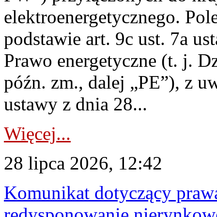
elektroenergetycznego. Pol
podstawie art. 9c ust. 7a us
Prawo energetyczne (t. j. D
późn. zm., dalej „PE”), z u
ustawy z dnia 28...
Więcej...
28 lipca 2026, 12:42
Komunikat dotyczący praw
redysponowanie nierynkowe 