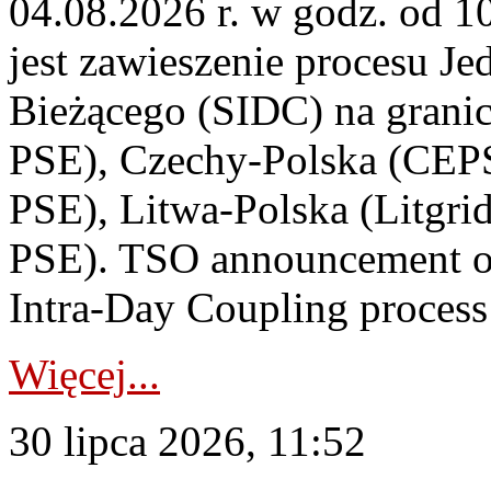
04.08.2026 r. w godz. od 
jest zawieszenie procesu J
Bieżącego (SIDC) na grani
PSE), Czechy-Polska (CEP
PSE), Litwa-Polska (Litgri
PSE). TSO announcement on
Intra-Day Coupling process
Więcej...
30 lipca 2026, 11:52