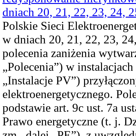
dniach 20, 21, 22, 23, 24, 2
Polskie Sieci Elektroenerge
w dniach 20, 21, 22, 23, 24,
polecenia zaniżenia wytwarz
„Polecenia”) w instalacjach
„Instalacje PV”) przyłączo
elektroenergetycznego. Pol
podstawie art. 9c ust. 7a us
Prawo energetyczne (t. j. Dz
zm., dalej „PE”), z uwzględ