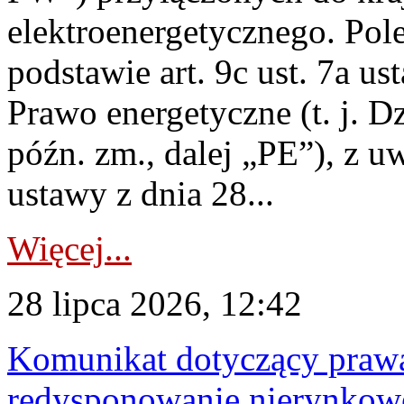
elektroenergetycznego. Pol
podstawie art. 9c ust. 7a us
Prawo energetyczne (t. j. D
późn. zm., dalej „PE”), z u
ustawy z dnia 28...
Więcej...
28 lipca 2026, 12:42
Komunikat dotyczący praw
redysponowanie nierynkowe 