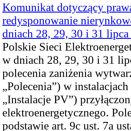
Komunikat dotyczący praw
redysponowanie nierynkowe 
dniach 28, 29, 30 i 31 lipca
Polskie Sieci Elektroenerge
w dniach 28, 29, 30 i 31 lip
polecenia zaniżenia wytwarz
„Polecenia”) w instalacjach
„Instalacje PV”) przyłączo
elektroenergetycznego. Pol
podstawie art. 9c ust. 7a us