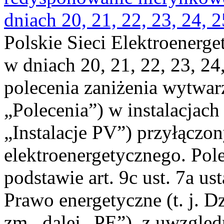
dniach 20, 21, 22, 23, 24, 2
Polskie Sieci Elektroenerge
w dniach 20, 21, 22, 23, 24,
polecenia zaniżenia wytwarz
„Polecenia”) w instalacjach
„Instalacje PV”) przyłączo
elektroenergetycznego. Pol
podstawie art. 9c ust. 7a us
Prawo energetyczne (t. j. Dz
zm., dalej „PE”), z uwzględ