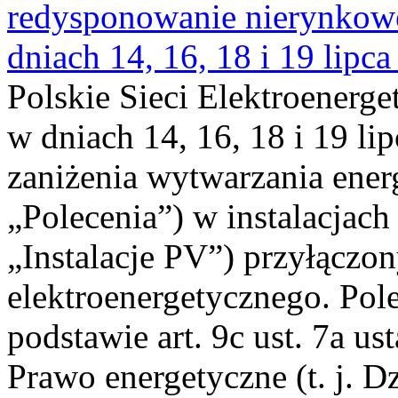
redysponowanie nierynkowe 
dniach 14, 16, 18 i 19 lipca
Polskie Sieci Elektroenerge
w dniach 14, 16, 18 i 19 li
zaniżenia wytwarzania energi
„Polecenia”) w instalacjach
„Instalacje PV”) przyłączo
elektroenergetycznego. Pol
podstawie art. 9c ust. 7a us
Prawo energetyczne (t. j. Dz