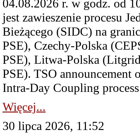
04.08.2026 r. w godz. od 
jest zawieszenie procesu J
Bieżącego (SIDC) na grani
PSE), Czechy-Polska (CEP
PSE), Litwa-Polska (Litgri
PSE). TSO announcement on
Intra-Day Coupling process
Więcej...
30 lipca 2026, 11:52