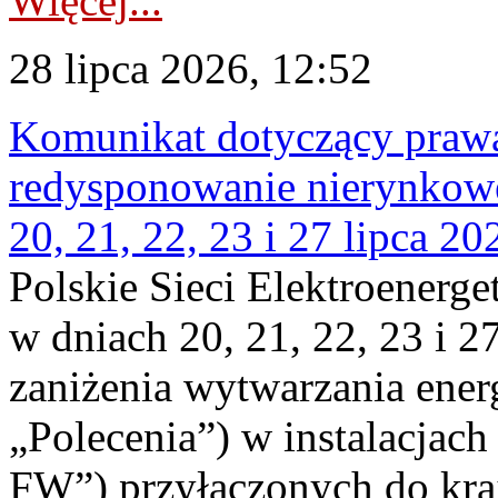
Więcej...
28 lipca 2026, 12:52
Komunikat dotyczący praw
redysponowanie nierynkowe
20, 21, 22, 23 i 27 lipca 202
Polskie Sieci Elektroenerge
w dniach 20, 21, 22, 23 i 2
zaniżenia wytwarzania energi
„Polecenia”) w instalacjach
FW”) przyłączonych do kr