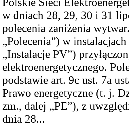
Polskie Sieci Elektroenerge
w dniach 28, 29, 30 i 31 lip
polecenia zaniżenia wytwarz
„Polecenia”) w instalacjach
„Instalacje PV”) przyłączo
elektroenergetycznego. Pol
podstawie art. 9c ust. 7a us
Prawo energetyczne (t. j. Dz
zm., dalej „PE”), z uwzględ
dnia 28...