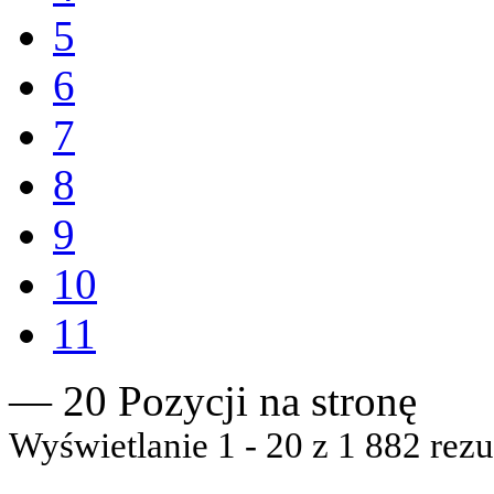
5
6
7
8
9
10
11
— 20 Pozycji na stronę
Wyświetlanie 1 - 20 z 1 882 rezu