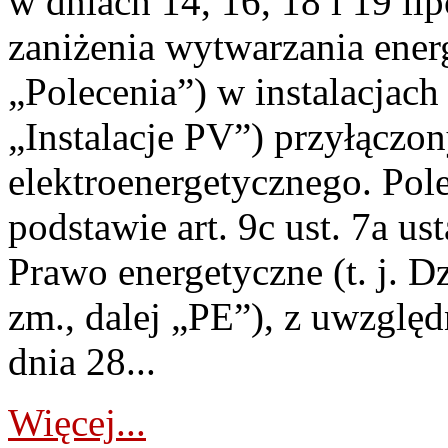
w dniach 14, 16, 18 i 19 li
zaniżenia wytwarzania energi
„Polecenia”) w instalacjach
„Instalacje PV”) przyłączo
elektroenergetycznego. Pol
podstawie art. 9c ust. 7a us
Prawo energetyczne (t. j. Dz
zm., dalej „PE”), z uwzględ
dnia 28...
Więcej...