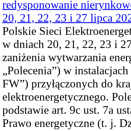
redysponowanie nierynkowe
20, 21, 22, 23 i 27 lipca 202
Polskie Sieci Elektroenerge
w dniach 20, 21, 22, 23 i 2
zaniżenia wytwarzania energi
„Polecenia”) w instalacjach
FW”) przyłączonych do kr
elektroenergetycznego. Pol
podstawie art. 9c ust. 7a us
Prawo energetyczne (t. j. D