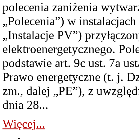
polecenia zaniżenia wytwarz
„Polecenia”) w instalacjach
„Instalacje PV”) przyłączo
elektroenergetycznego. Pol
podstawie art. 9c ust. 7a us
Prawo energetyczne (t. j. Dz
zm., dalej „PE”), z uwzględ
dnia 28...
Więcej...