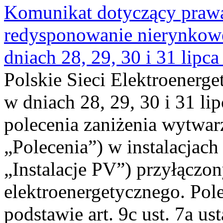
Komunikat dotyczący praw
redysponowanie nierynkowe 
dniach 28, 29, 30 i 31 lipca
Polskie Sieci Elektroenerge
w dniach 28, 29, 30 i 31 lip
polecenia zaniżenia wytwarz
„Polecenia”) w instalacjach
„Instalacje PV”) przyłączo
elektroenergetycznego. Pol
podstawie art. 9c ust. 7a us