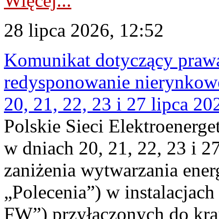
Więcej...
28 lipca 2026, 12:52
Komunikat dotyczący praw
redysponowanie nierynkowe
20, 21, 22, 23 i 27 lipca 202
Polskie Sieci Elektroenerge
w dniach 20, 21, 22, 23 i 2
zaniżenia wytwarzania energi
„Polecenia”) w instalacjach
FW”) przyłączonych do kr