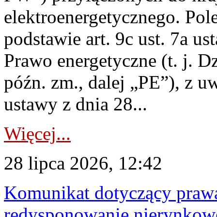
elektroenergetycznego. Pol
podstawie art. 9c ust. 7a us
Prawo energetyczne (t. j. D
późn. zm., dalej „PE”), z u
ustawy z dnia 28...
Więcej...
28 lipca 2026, 12:42
Komunikat dotyczący praw
redysponowanie nierynkowe 