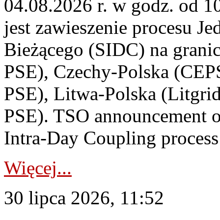
04.08.2026 r. w godz. od 
jest zawieszenie procesu J
Bieżącego (SIDC) na grani
PSE), Czechy-Polska (CEP
PSE), Litwa-Polska (Litgri
PSE). TSO announcement on
Intra-Day Coupling process
Więcej...
30 lipca 2026, 11:52