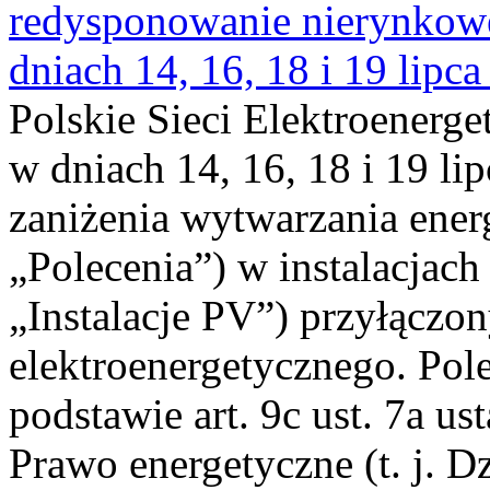
redysponowanie nierynkowe 
dniach 14, 16, 18 i 19 lipca
Polskie Sieci Elektroenerge
w dniach 14, 16, 18 i 19 li
zaniżenia wytwarzania energi
„Polecenia”) w instalacjach
„Instalacje PV”) przyłączo
elektroenergetycznego. Pol
podstawie art. 9c ust. 7a us
Prawo energetyczne (t. j. Dz