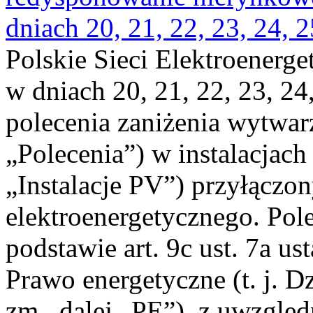
dniach 20, 21, 22, 23, 24, 2
Polskie Sieci Elektroenerge
w dniach 20, 21, 22, 23, 24,
polecenia zaniżenia wytwarz
„Polecenia”) w instalacjach
„Instalacje PV”) przyłączo
elektroenergetycznego. Pol
podstawie art. 9c ust. 7a us
Prawo energetyczne (t. j. Dz
zm., dalej „PE”), z uwzględ