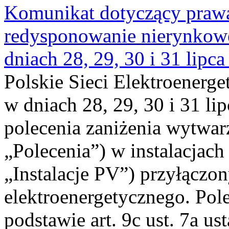
Komunikat dotyczący praw
redysponowanie nierynkowe 
dniach 28, 29, 30 i 31 lipca
Polskie Sieci Elektroenerge
w dniach 28, 29, 30 i 31 lip
polecenia zaniżenia wytwarz
„Polecenia”) w instalacjach
„Instalacje PV”) przyłączo
elektroenergetycznego. Pol
podstawie art. 9c ust. 7a us