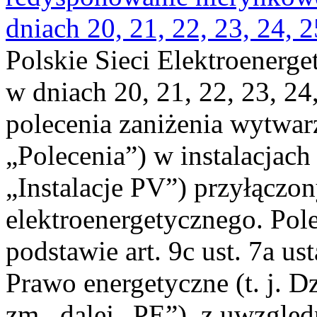
dniach 20, 21, 22, 23, 24, 2
Polskie Sieci Elektroenerge
w dniach 20, 21, 22, 23, 24,
polecenia zaniżenia wytwarz
„Polecenia”) w instalacjach
„Instalacje PV”) przyłączo
elektroenergetycznego. Pol
podstawie art. 9c ust. 7a us
Prawo energetyczne (t. j. Dz
zm., dalej „PE”), z uwzględ