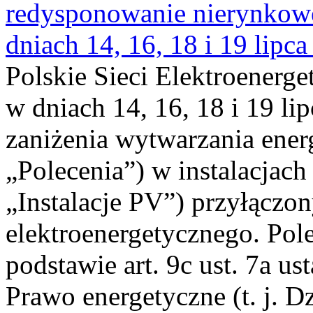
redysponowanie nierynkowe 
dniach 14, 16, 18 i 19 lipca
Polskie Sieci Elektroenerge
w dniach 14, 16, 18 i 19 li
zaniżenia wytwarzania energi
„Polecenia”) w instalacjach
„Instalacje PV”) przyłączo
elektroenergetycznego. Pol
podstawie art. 9c ust. 7a us
Prawo energetyczne (t. j. Dz