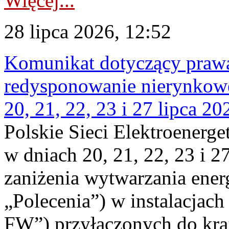
Więcej...
28 lipca 2026, 12:52
Komunikat dotyczący praw
redysponowanie nierynkowe
20, 21, 22, 23 i 27 lipca 202
Polskie Sieci Elektroenerge
w dniach 20, 21, 22, 23 i 2
zaniżenia wytwarzania energi
„Polecenia”) w instalacjach
FW”) przyłączonych do kr