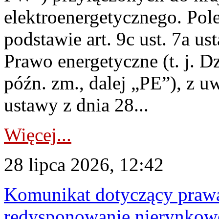
elektroenergetycznego. Pol
podstawie art. 9c ust. 7a us
Prawo energetyczne (t. j. D
późn. zm., dalej „PE”), z u
ustawy z dnia 28...
Więcej...
28 lipca 2026, 12:42
Komunikat dotyczący praw
redysponowanie nierynkowe 