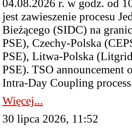
04.08.2026 r. w godz. od 
jest zawieszenie procesu J
Bieżącego (SIDC) na grani
PSE), Czechy-Polska (CEP
PSE), Litwa-Polska (Litgri
PSE). TSO announcement on
Intra-Day Coupling process
Więcej...
30 lipca 2026, 11:52