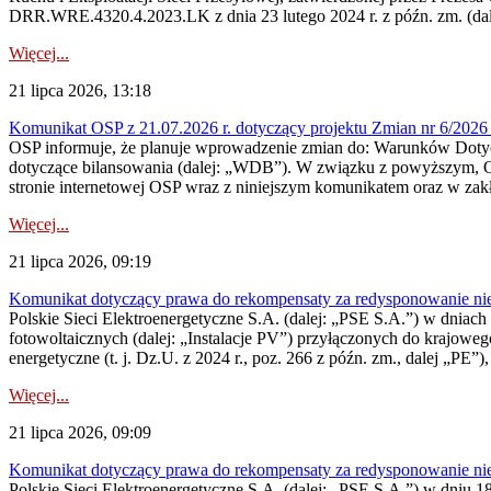
DRR.WRE.4320.4.2023.LK z dnia 23 lutego 2024 r. z późn. zm. (dale
Więcej...
21 lipca 2026, 13:18
Komunikat OSP z 21.07.2026 r. dotyczący projektu Zmian nr 6/20
OSP informuje, że planuje wprowadzenie zmian do: Warunków Dotycz
dotyczące bilansowania (dalej: „WDB”). W związku z powyższym, 
stronie internetowej OSP wraz z niniejszym komunikatem oraz w zak
Więcej...
21 lipca 2026, 09:19
Komunikat dotyczący prawa do rekompensaty za redysponowanie nieryn
Polskie Sieci Elektroenergetyczne S.A. (dalej: „PSE S.A.”) w dniach 1
fotowoltaicznych (dalej: „Instalacje PV”) przyłączonych do krajoweg
energetyczne (t. j. Dz.U. z 2024 r., poz. 266 z późn. zm., dalej „PE”),
Więcej...
21 lipca 2026, 09:09
Komunikat dotyczący prawa do rekompensaty za redysponowanie nier
Polskie Sieci Elektroenergetyczne S.A. (dalej: „PSE S.A.”) w dniu 18 