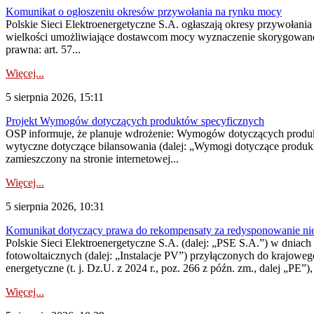
Komunikat o ogłoszeniu okresów przywołania na rynku mocy
Polskie Sieci Elektroenergetyczne S.A. ogłaszają okresy przywołania
wielkości umożliwiające dostawcom mocy wyznaczenie skorygowanego
prawna: art. 57...
Więcej...
5 sierpnia 2026, 15:11
Projekt Wymogów dotyczących produktów specyficznych
OSP informuje, że planuje wdrożenie: Wymogów dotyczących produktów
wytyczne dotyczące bilansowania (dalej: „Wymogi dotyczące produ
zamieszczony na stronie internetowej...
Więcej...
5 sierpnia 2026, 10:31
Komunikat dotyczący prawa do rekompensaty za redysponowanie nieryn
Polskie Sieci Elektroenergetyczne S.A. (dalej: „PSE S.A.”) w dniach 2
fotowoltaicznych (dalej: „Instalacje PV”) przyłączonych do krajoweg
energetyczne (t. j. Dz.U. z 2024 r., poz. 266 z późn. zm., dalej „PE”),
Więcej...