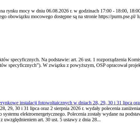
 na rynku mocy w dniu 06.08.2026 r. w godzinach 17:00 - 18:00, 18:00 
 obowiązku mocowego dostępne są na stronie https://purm.pse.pl/ lu
 specyficznych. Na podstawie: art. 26 ust. 1 rozporządzenia Komisji
któw specyficznych”). W związku z powyższym, OSP opracował proje
kowe instalacji fotowoltaicznych w dniach 28, 29, 30 i 31 lipca ora
8, 29, 30 i 31 lipca oraz 2 sierpnia 2026 r. wydały polecenia zaniżenia
o systemu elektroenergetycznego. Polecenia zostały wydane na podstawi
 z uwzględnieniem art. 30 ust. 5 ustawy z dnia 28...