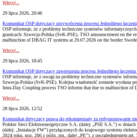
Więcej...
29 lipca 2026, 20:46
Komunikat OSP dotyczący przywrócenia procesu Jednolitego łączen
OSP informuje, że z problemy techniczne systemów informatycznyc
granicach: Szwecja-Polska (SvK-PSE). TSO announcement on the resto
malfunction of DBAG IT systems at 29.07.2026 on the border Swed
Więcej...
29 lipca 2026, 18:45
Komunikat OSP dotyczący zawieszenia procesu Jednolitego łączeni
OSP informuje, że z uwagi na problemy techniczne systemów inform
Szwecja-Polska (SvK-PSE). Kolejna wiadomość zostanie wysłana po 
Intra-Day Coupling process TSO informs that due to malfunction of
Więcej...
28 lipca 2026, 12:52
Komunikat dotyczący prawa do rekompensaty za redysponowanie niery
Polskie Sieci Elektroenergetyczne S.A. (dalej: „PSE S.A.”) w dniach 
(dalej: „Instalacje FW”) przyłączonych do krajowego systemu elektroe
2024 roku, poz. 266 z późn. zm., dalej „PE”), z uwzględnieniem art. 3