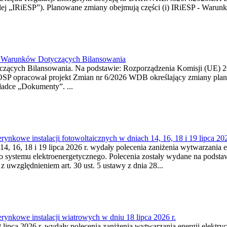
j „IRiESP”). Planowane zmiany obejmują części (i) IRiESP - Warunki 
26 Warunków Dotyczących Bilansowania
ących Bilansowania. Na podstawie: Rozporządzenia Komisji (UE) 2017
OSP opracował projekt Zmian nr 6/2026 WDB określający zmiany pla
ładce „Dokumenty”. ...
kowe instalacji fotowoltaicznych w dniach 14, 16, 18 i 19 lipca 202
4, 16, 18 i 19 lipca 2026 r. wydały polecenia zaniżenia wytwarzania ene
o systemu elektroenergetycznego. Polecenia zostały wydane na podstawi
 z uwzględnieniem art. 30 ust. 5 ustawy z dnia 28...
ynkowe instalacji wiatrowych w dniu 18 lipca 2026 r.
lipca 2026 r. wydały polecenia zaniżenia wytwarzania energii elektrycz