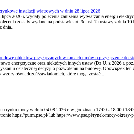
ynkowe instalacji wiatrowych w dniu 28 lipca 2026
lipca 2026 r. wydały polecenia zaniżenia wytwarzania energii elektrycz
cenia zostały wydane na podstawie art. 9c ust. 7a ustawy z dnia 10 k
 dnia...
 budowę obiektów przyłączanych w ramach umów o przyłączenie do sie
Prawo energetyczne oraz niektórych innych ustaw (Dz.U. z 2026 r. po
uzyskaniu ostatecznej decyzji o pozwoleniu na budowę. Obowiązek ten 
y wzory oświadczeń/zawiadomień, które mogą zostać...
ia na rynku mocy w dniu 04.08.2026 r. w godzinach 17:00 - 18:00 i 1
e https://purm.pse.pl/ lub https://www.pse.pl/rynek-mocy-okresy-prz