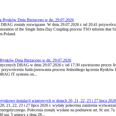
ia Rynków Dnia Bieżącego w dn. 29.07.2026
h DBAG zostały rozwiązane. W dniu 29.07.2026 r. od 20:41 przywróco
ration of the Single Intra-Day Coupling process TSO informs that Si
en-Poland.
a Rynków Dnia Bieżącego w dn. 29.07.2026
atycznych DBAG w dniu 29.07.2026 r. od 17:30 zawieszono proces Je
przywróceniu funkcjonowania procesu Jednolitego łączenia Rynków D
 DBAG IT systems on...
nkowe instalacji wiatrowych w dniach 20, 21, 22, 23 i 27 lipca 2026 
20, 21, 22, 23 i 27 lipca 2026 r. wydały polecenia zaniżenia wytwarzani
nergetycznego. Polecenia zostały wydane na podstawie art. 9c ust. 7a 
0 ust. 5 ustawy z dnia 28...