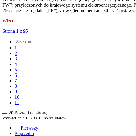
FW”) przyłączonych do krajowego systemu elektroenergetycznego. Pole
266 z późn. zm., dalej „PE”), z uwzględnieniem art. 30 ust. 5 ustawy z
Więcej...
Strona 1 z 95
1
2
3
4
5
6
7
8
9
10
11
— 20 Pozycji na stronę
Wyświetlanie 1 - 20 z 1 885 rezultatów.
← Pierwszy
Poprzedni