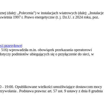
nej (dalej: „Polecenia”) w instalacjach wiatrowych (dalej: „Instalacje
wietnia 1997 r. Prawo energetyczne (t. j. Dz.U. z 2024 roku, poz.
ci przesyłowej
z. 516) wprowadziła m.in. obowiązek przekazania operatorowi
dotyczy podmiotów ubiegających się o przyłączenie do sieci, w
8:00 - 19:00. Opublikowane wielkości umożliwiające dostawcom mocy
ywolania . Podstawa prawna: art. 57 ust. 9 ustawy z dnia 8 grudnia