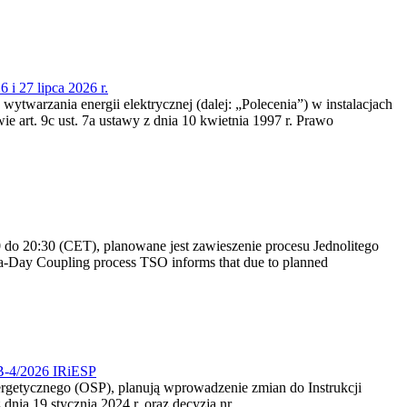
 i 27 lipca 2026 r.
 wytwarzania energii elektrycznej (dalej: „Polecenia”) w instalacjach
e art. 9c ust. 7a ustawy z dnia 10 kwietnia 1997 r. Prawo
do 20:30 (CET), planowane jest zawieszenie procesu Jednolitego
-Day Coupling process TSO informs that due to planned
CB-4/2026 IRiESP
nergetycznego (OSP), planują wprowadzenie zmian do Instrukcji
nia 19 stycznia 2024 r. oraz decyzją nr