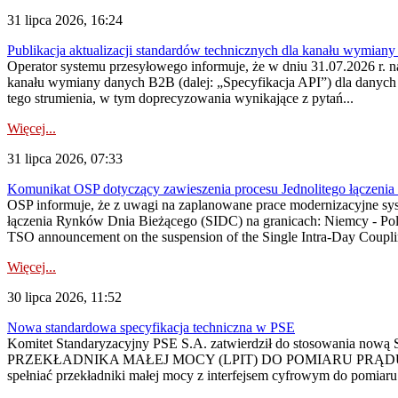
31 lipca 2026, 16:24
Publikacja aktualizacji standardów technicznych dla kanału wymian
Operator systemu przesyłowego informuje, że w dniu 31.07.2026 r. na
kanału wymiany danych B2B (dalej: „Specyfikacja API”) dla dany
tego strumienia, w tym doprecyzowania wynikające z pytań...
Więcej...
31 lipca 2026, 07:33
Komunikat OSP dotyczący zawieszenia procesu Jednolitego łączeni
OSP informuje, że z uwagi na zaplanowane prace modernizacyjne sy
łączenia Rynków Dnia Bieżącego (SIDC) na granicach: Niemcy - Po
TSO announcement on the suspension of the Single Intra-Day Couplin
Więcej...
30 lipca 2026, 11:52
Nowa standardowa specyfikacja techniczna w PSE
Komitet Standaryzacyjny PSE S.A. zatwierdził do stosowania n
PRZEKŁADNIKA MAŁEJ MOCY (LPIT) DO POMIARU PRĄDU
spełniać przekładniki małej mocy z interfejsem cyfrowym do pomiar