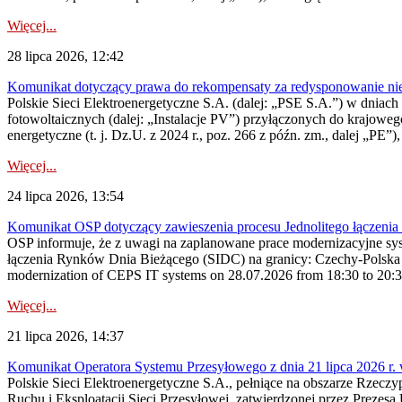
Więcej...
28 lipca 2026, 12:42
Komunikat dotyczący prawa do rekompensaty za redysponowanie nieryn
Polskie Sieci Elektroenergetyczne S.A. (dalej: „PSE S.A.”) w dniach 2
fotowoltaicznych (dalej: „Instalacje PV”) przyłączonych do krajoweg
energetyczne (t. j. Dz.U. z 2024 r., poz. 266 z późn. zm., dalej „PE”),
Więcej...
24 lipca 2026, 13:54
Komunikat OSP dotyczący zawieszenia procesu Jednolitego łączeni
OSP informuje, że z uwagi na zaplanowane prace modernizacyjne sy
łączenia Rynków Dnia Bieżącego (SIDC) na granicy: Czechy-Polska 
modernization of CEPS IT systems on 28.07.2026 from 18:30 to 20:30, 
Więcej...
21 lipca 2026, 14:37
Komunikat Operatora Systemu Przesyłowego z dnia 21 lipca 2026 r. 
Polskie Sieci Elektroenergetyczne S.A., pełniące na obszarze Rzecz
Ruchu i Eksploatacji Sieci Przesyłowej, zatwierdzonej przez Prezes