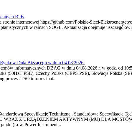
y danych B2B
 stronie internetowej https://github.com/Polskie-Sieci-Elektroenerget
ch planistycznych w ramach SOGL. Aktualizacja obejmuje uszczegół
a Rynków Dnia Bieżącego w dniu 04.08.2026.
stemów informatycznych DBAG w dniu 04.08.2026 r. w godz. od 10:55
lska (50HzT-PSE), Czechy-Polska (CEPS-PSE), Słowacja-Polska (SEP
g process TSO informs that...
ową Standardową Specyfikację Techniczną . Standardowa Specyfi
 WRAZ Z URZĄDZENIEM AKTYWNYM (MU) DLA MOSTÓW SZYN
u prądu (Low-Power Instrument...