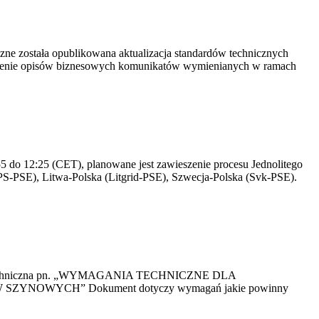
yczne została opublikowana aktualizacja standardów technicznych
owienie opisów biznesowych komunikatów wymienianych w ramach
 do 12:25 (CET), planowane jest zawieszenie procesu Jednolitego
S-PSE), Litwa-Polska (Litgrid-PSE), Szwecja-Polska (Svk-PSE).
kacja Techniczna pn. „WYMAGANIA TECHNICZNE DLA
OWYCH” Dokument dotyczy wymagań jakie powinny