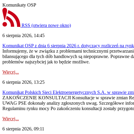
Komunikaty OSP
RSS
(otwiera nowe okno)
6 sierpnia 2026, 14:45
Komunikat OSP z dnia 6 sierpnia 2026 r. dotyczący rozliczeń na rynku
Informujemy, że w związku z problemami technicznymi przetwarzani
bilansującego dla tych dób handlowych są niepoprawne. Poprawne dane
problemów najszybciej jak to będzie możliwe.
Więcej...
6 sierpnia 2026, 13:25
Komunikat Polskich Sieci Elektroenergetycznych S.A. w sprawie z
ZAKOŃCZENIE KONSULTACJI Konsultacje w sprawie zmian Regula
UWAG PSE dokonały analizy zgłoszonych uwag. Szczegółowe informac
Regulaminu rynku mocy Po zakończeniu konsultacji zostały przygoto
Więcej...
6 sierpnia 2026, 09:11