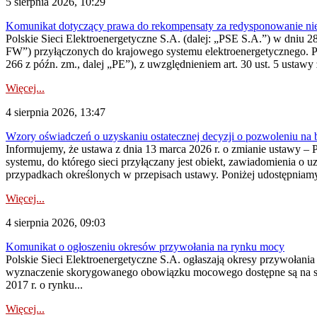
5 sierpnia 2026, 10:29
Komunikat dotyczący prawa do rekompensaty za redysponowanie nier
Polskie Sieci Elektroenergetyczne S.A. (dalej: „PSE S.A.”) w dniu 28 
FW”) przyłączonych do krajowego systemu elektroenergetycznego. Pole
266 z późn. zm., dalej „PE”), z uwzględnieniem art. 30 ust. 5 ustawy z
Więcej...
4 sierpnia 2026, 13:47
Wzory oświadczeń o uzyskaniu ostatecznej decyzji o pozwoleniu na
Informujemy, że ustawa z dnia 13 marca 2026 r. o zmianie ustawy – 
systemu, do którego sieci przyłączany jest obiekt, zawiadomienia o 
przypadkach określonych w przepisach ustawy. Poniżej udostępniam
Więcej...
4 sierpnia 2026, 09:03
Komunikat o ogłoszeniu okresów przywołania na rynku mocy
Polskie Sieci Elektroenergetyczne S.A. ogłaszają okresy przywołan
wyznaczenie skorygowanego obowiązku mocowego dostępne są na stroni
2017 r. o rynku...
Więcej...