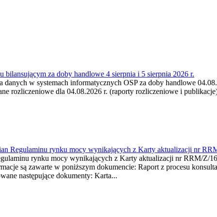
 bilansującym za doby handlowe 4 sierpnia i 5 sierpnia 2026 r.
a danych w systemach informatycznych OSP za doby handlowe 04.08.202
 rozliczeniowe dla 04.08.2026 r. (raporty rozliczeniowe i publikacje)
mian Regulaminu rynku mocy wynikających z Karty aktualizacji nr RR
minu rynku mocy wynikających z Karty aktualizacji nr RRM/Z/
je są zawarte w poniższym dokumencie: Raport z procesu konsultacj
wane następujące dokumenty: Karta...