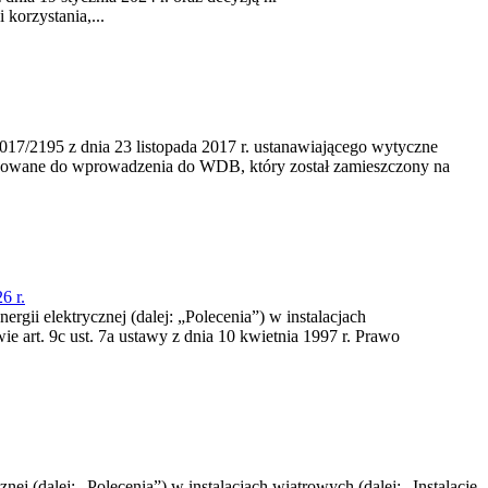
korzystania,...
/2195 z dnia 23‍ listopada 2017 r. ustanawiającego wytyczne
nowane do wprowadzenia do WDB, który został zamieszczony na
6 r.
rgii elektrycznej (dalej: „Polecenia”) w instalacjach
e art. 9c ust. 7a ustawy z dnia 10 kwietnia 1997 r. Prawo
nej (dalej: „Polecenia”) w instalacjach wiatrowych (dalej: „Instalacje