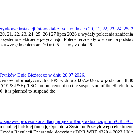
kowe instalacji fotowoltaicznych w dniach 20, 21, 22, 23, 24, 25, 26
0, 21, 22, 23, 24, 25, 26 i 27 lipca 2026 r. wydały polecenia zaniżenia
o systemu elektroenergetycznego. Polecenia zostały wydane na podstawi
 z uwzględnieniem art. 30 ust. 5 ustawy z dnia 28...
a Rynków Dnia Bieżącego w dniu 28.07.2026.
stemów informatycznych CEPS w dniu 28.07.2026 r. w godz. od 18:30 
(CEPS-PSE). TSO announcement on the suspension of the Single Intra
it is planned to suspend the...
w sprawie procesu konsultacji projektu Karty aktualizacji nr 5/CK-5/
ypospolitej Polskiej funkcję Operatora Systemu Przesyłowego elektroe
a Urzędu Regulacji Energetyki decyzją nr DRR.WRE.4320.4.2023.LK z d