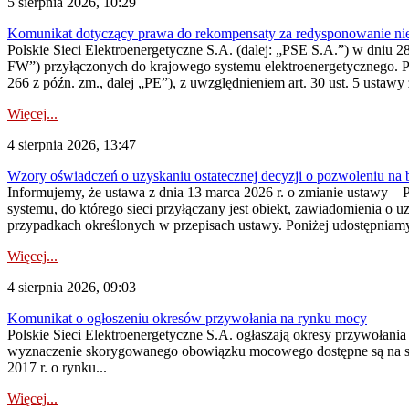
5 sierpnia 2026, 10:29
Komunikat dotyczący prawa do rekompensaty za redysponowanie nier
Polskie Sieci Elektroenergetyczne S.A. (dalej: „PSE S.A.”) w dniu 28 
FW”) przyłączonych do krajowego systemu elektroenergetycznego. Pole
266 z późn. zm., dalej „PE”), z uwzględnieniem art. 30 ust. 5 ustawy z
Więcej...
4 sierpnia 2026, 13:47
Wzory oświadczeń o uzyskaniu ostatecznej decyzji o pozwoleniu na
Informujemy, że ustawa z dnia 13 marca 2026 r. o zmianie ustawy – 
systemu, do którego sieci przyłączany jest obiekt, zawiadomienia o 
przypadkach określonych w przepisach ustawy. Poniżej udostępniam
Więcej...
4 sierpnia 2026, 09:03
Komunikat o ogłoszeniu okresów przywołania na rynku mocy
Polskie Sieci Elektroenergetyczne S.A. ogłaszają okresy przywołan
wyznaczenie skorygowanego obowiązku mocowego dostępne są na stroni
2017 r. o rynku...
Więcej...