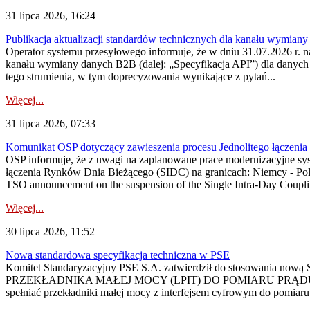
31 lipca 2026, 16:24
Publikacja aktualizacji standardów technicznych dla kanału wymian
Operator systemu przesyłowego informuje, że w dniu 31.07.2026 r. na
kanału wymiany danych B2B (dalej: „Specyfikacja API”) dla dany
tego strumienia, w tym doprecyzowania wynikające z pytań...
Więcej...
31 lipca 2026, 07:33
Komunikat OSP dotyczący zawieszenia procesu Jednolitego łączeni
OSP informuje, że z uwagi na zaplanowane prace modernizacyjne sy
łączenia Rynków Dnia Bieżącego (SIDC) na granicach: Niemcy - Po
TSO announcement on the suspension of the Single Intra-Day Couplin
Więcej...
30 lipca 2026, 11:52
Nowa standardowa specyfikacja techniczna w PSE
Komitet Standaryzacyjny PSE S.A. zatwierdził do stosowania n
PRZEKŁADNIKA MAŁEJ MOCY (LPIT) DO POMIARU PRĄDU
spełniać przekładniki małej mocy z interfejsem cyfrowym do pomiar