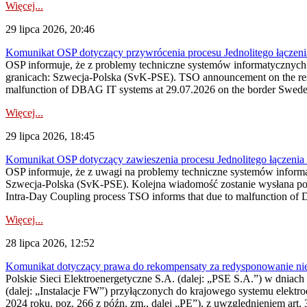
Więcej...
29 lipca 2026, 20:46
Komunikat OSP dotyczący przywrócenia procesu Jednolitego łączen
OSP informuje, że z problemy techniczne systemów informatycznyc
granicach: Szwecja-Polska (SvK-PSE). TSO announcement on the resto
malfunction of DBAG IT systems at 29.07.2026 on the border Swed
Więcej...
29 lipca 2026, 18:45
Komunikat OSP dotyczący zawieszenia procesu Jednolitego łączeni
OSP informuje, że z uwagi na problemy techniczne systemów inform
Szwecja-Polska (SvK-PSE). Kolejna wiadomość zostanie wysłana po 
Intra-Day Coupling process TSO informs that due to malfunction of
Więcej...
28 lipca 2026, 12:52
Komunikat dotyczący prawa do rekompensaty za redysponowanie niery
Polskie Sieci Elektroenergetyczne S.A. (dalej: „PSE S.A.”) w dniach 
(dalej: „Instalacje FW”) przyłączonych do krajowego systemu elektroe
2024 roku, poz. 266 z późn. zm., dalej „PE”), z uwzględnieniem art. 3