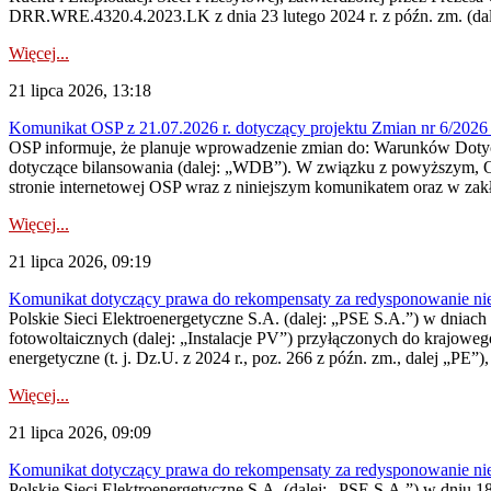
DRR.WRE.4320.4.2023.LK z dnia 23 lutego 2024 r. z późn. zm. (dale
Więcej...
21 lipca 2026, 13:18
Komunikat OSP z 21.07.2026 r. dotyczący projektu Zmian nr 6/20
OSP informuje, że planuje wprowadzenie zmian do: Warunków Dotycz
dotyczące bilansowania (dalej: „WDB”). W związku z powyższym, 
stronie internetowej OSP wraz z niniejszym komunikatem oraz w zak
Więcej...
21 lipca 2026, 09:19
Komunikat dotyczący prawa do rekompensaty za redysponowanie nieryn
Polskie Sieci Elektroenergetyczne S.A. (dalej: „PSE S.A.”) w dniach 1
fotowoltaicznych (dalej: „Instalacje PV”) przyłączonych do krajoweg
energetyczne (t. j. Dz.U. z 2024 r., poz. 266 z późn. zm., dalej „PE”),
Więcej...
21 lipca 2026, 09:09
Komunikat dotyczący prawa do rekompensaty za redysponowanie nier
Polskie Sieci Elektroenergetyczne S.A. (dalej: „PSE S.A.”) w dniu 18 