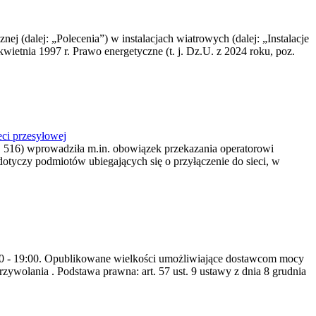
nej (dalej: „Polecenia”) w instalacjach wiatrowych (dalej: „Instalacje
wietnia 1997 r. Prawo energetyczne (t. j. Dz.U. z 2024 roku, poz.
ci przesyłowej
z. 516) wprowadziła m.in. obowiązek przekazania operatorowi
dotyczy podmiotów ubiegających się o przyłączenie do sieci, w
8:00 - 19:00. Opublikowane wielkości umożliwiające dostawcom mocy
ywolania . Podstawa prawna: art. 57 ust. 9 ustawy z dnia 8 grudnia