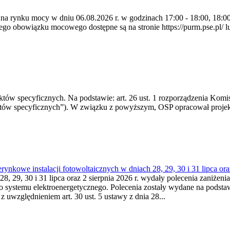
 na rynku mocy w dniu 06.08.2026 r. w godzinach 17:00 - 18:00, 18:00 
 obowiązku mocowego dostępne są na stronie https://purm.pse.pl/ lu
 specyficznych. Na podstawie: art. 26 ust. 1 rozporządzenia Komisji
któw specyficznych”). W związku z powyższym, OSP opracował proje
kowe instalacji fotowoltaicznych w dniach 28, 29, 30 i 31 lipca ora
8, 29, 30 i 31 lipca oraz 2 sierpnia 2026 r. wydały polecenia zaniżenia
o systemu elektroenergetycznego. Polecenia zostały wydane na podstawi
 z uwzględnieniem art. 30 ust. 5 ustawy z dnia 28...