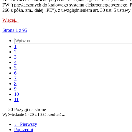
FW”) przyłączonych do krajowego systemu elektroenergetycznego. Pole
266 z późn. zm., dalej „PE”), z uwzględnieniem art. 30 ust. 5 ustawy z
Więcej...
Strona 1 z 95
1
2
3
4
5
6
7
8
9
10
11
— 20 Pozycji na stronę
Wyświetlanie 1 - 20 z 1 885 rezultatów.
← Pierwszy
Poprzedni