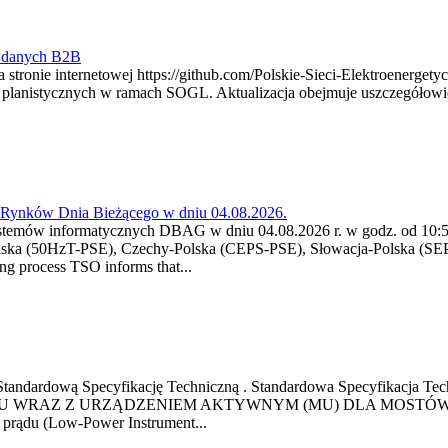
y danych B2B
 stronie internetowej https://github.com/Polskie-Sieci-Elektroenerget
ch planistycznych w ramach SOGL. Aktualizacja obejmuje uszczegół
a Rynków Dnia Bieżącego w dniu 04.08.2026.
stemów informatycznych DBAG w dniu 04.08.2026 r. w godz. od 10:55
lska (50HzT-PSE), Czechy-Polska (CEPS-PSE), Słowacja-Polska (SEP
g process TSO informs that...
ową Standardową Specyfikację Techniczną . Standardowa Specyfi
 WRAZ Z URZĄDZENIEM AKTYWNYM (MU) DLA MOSTÓW SZYN
u prądu (Low-Power Instrument...