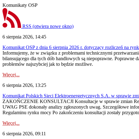
Komunikaty OSP
RSS
(otwiera nowe okno)
6 sierpnia 2026, 14:45
Komunikat OSP z dnia 6 sierpnia 2026 r. dotyczący rozliczeń na rynku
Informujemy, że w związku z problemami technicznymi przetwarzani
bilansującego dla tych dób handlowych są niepoprawne. Poprawne dane
problemów najszybciej jak to będzie możliwe.
Więcej...
6 sierpnia 2026, 13:25
Komunikat Polskich Sieci Elektroenergetycznych S.A. w sprawie z
ZAKOŃCZENIE KONSULTACJI Konsultacje w sprawie zmian Regula
UWAG PSE dokonały analizy zgłoszonych uwag. Szczegółowe informac
Regulaminu rynku mocy Po zakończeniu konsultacji zostały przygoto
Więcej...
6 sierpnia 2026, 09:11