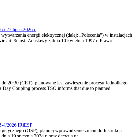
 i 27 lipca 2026 r.
 wytwarzania energii elektrycznej (dalej: „Polecenia”) w instalacjach
e art. 9c ust. 7a ustawy z dnia 10 kwietnia 1997 r. Prawo
do 20:30 (CET), planowane jest zawieszenie procesu Jednolitego
-Day Coupling process TSO informs that due to planned
CB-4/2026 IRiESP
nergetycznego (OSP), planują wprowadzenie zmian do Instrukcji
nia 19 stycznia 2024 r. oraz decyzją nr