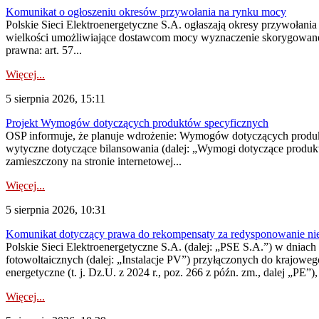
Komunikat o ogłoszeniu okresów przywołania na rynku mocy
Polskie Sieci Elektroenergetyczne S.A. ogłaszają okresy przywołania
wielkości umożliwiające dostawcom mocy wyznaczenie skorygowanego
prawna: art. 57...
Więcej...
5 sierpnia 2026, 15:11
Projekt Wymogów dotyczących produktów specyficznych
OSP informuje, że planuje wdrożenie: Wymogów dotyczących produktów
wytyczne dotyczące bilansowania (dalej: „Wymogi dotyczące produ
zamieszczony na stronie internetowej...
Więcej...
5 sierpnia 2026, 10:31
Komunikat dotyczący prawa do rekompensaty za redysponowanie nieryn
Polskie Sieci Elektroenergetyczne S.A. (dalej: „PSE S.A.”) w dniach 2
fotowoltaicznych (dalej: „Instalacje PV”) przyłączonych do krajoweg
energetyczne (t. j. Dz.U. z 2024 r., poz. 266 z późn. zm., dalej „PE”),
Więcej...