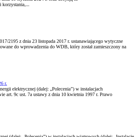
korzystania,...
/2195 z dnia 23‍ listopada 2017 r. ustanawiającego wytyczne
nowane do wprowadzenia do WDB, który został zamieszczony na
6 r.
rgii elektrycznej (dalej: „Polecenia”) w instalacjach
e art. 9c ust. 7a ustawy z dnia 10 kwietnia 1997 r. Prawo
nej (dalej: „Polecenia”) w instalacjach wiatrowych (dalej: „Instalacje