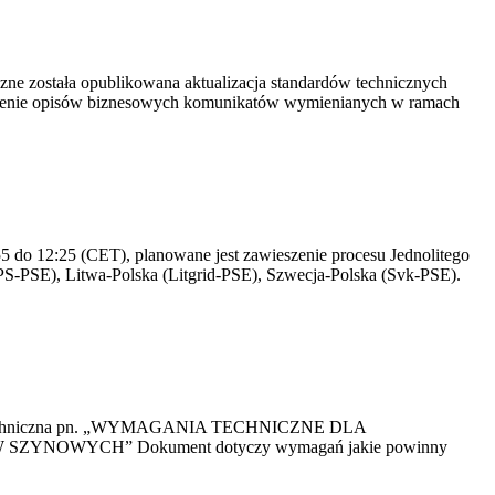
yczne została opublikowana aktualizacja standardów technicznych
owienie opisów biznesowych komunikatów wymienianych w ramach
 do 12:25 (CET), planowane jest zawieszenie procesu Jednolitego
S-PSE), Litwa-Polska (Litgrid-PSE), Szwecja-Polska (Svk-PSE).
kacja Techniczna pn. „WYMAGANIA TECHNICZNE DLA
OWYCH” Dokument dotyczy wymagań jakie powinny