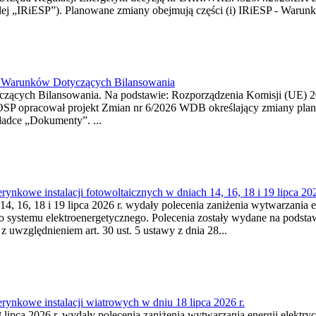
j „IRiESP”). Planowane zmiany obejmują części (i) IRiESP - Warunki 
26 Warunków Dotyczących Bilansowania
ących Bilansowania. Na podstawie: Rozporządzenia Komisji (UE) 2017
OSP opracował projekt Zmian nr 6/2026 WDB określający zmiany pla
ładce „Dokumenty”. ...
kowe instalacji fotowoltaicznych w dniach 14, 16, 18 i 19 lipca 202
4, 16, 18 i 19 lipca 2026 r. wydały polecenia zaniżenia wytwarzania ene
o systemu elektroenergetycznego. Polecenia zostały wydane na podstawi
 z uwzględnieniem art. 30 ust. 5 ustawy z dnia 28...
ynkowe instalacji wiatrowych w dniu 18 lipca 2026 r.
lipca 2026 r. wydały polecenia zaniżenia wytwarzania energii elektrycz