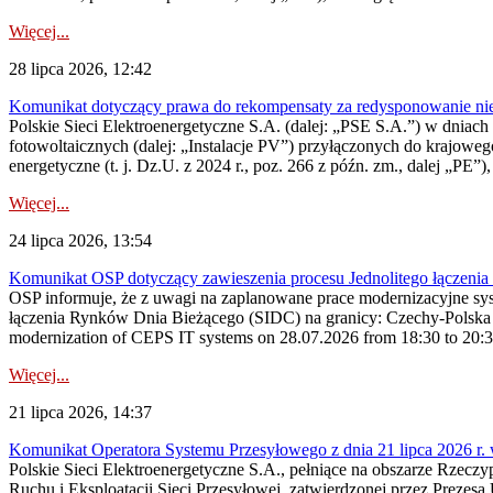
Więcej...
28 lipca 2026, 12:42
Komunikat dotyczący prawa do rekompensaty za redysponowanie nieryn
Polskie Sieci Elektroenergetyczne S.A. (dalej: „PSE S.A.”) w dniach 2
fotowoltaicznych (dalej: „Instalacje PV”) przyłączonych do krajoweg
energetyczne (t. j. Dz.U. z 2024 r., poz. 266 z późn. zm., dalej „PE”),
Więcej...
24 lipca 2026, 13:54
Komunikat OSP dotyczący zawieszenia procesu Jednolitego łączeni
OSP informuje, że z uwagi na zaplanowane prace modernizacyjne sy
łączenia Rynków Dnia Bieżącego (SIDC) na granicy: Czechy-Polska 
modernization of CEPS IT systems on 28.07.2026 from 18:30 to 20:30, 
Więcej...
21 lipca 2026, 14:37
Komunikat Operatora Systemu Przesyłowego z dnia 21 lipca 2026 r. 
Polskie Sieci Elektroenergetyczne S.A., pełniące na obszarze Rzecz
Ruchu i Eksploatacji Sieci Przesyłowej, zatwierdzonej przez Prezes