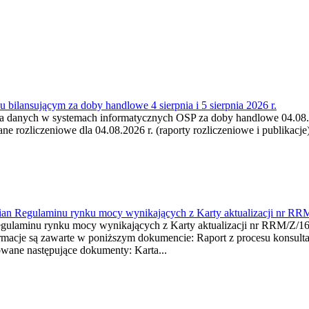
 bilansującym za doby handlowe 4 sierpnia i 5 sierpnia 2026 r.
a danych w systemach informatycznych OSP za doby handlowe 04.08.202
 rozliczeniowe dla 04.08.2026 r. (raporty rozliczeniowe i publikacje)
mian Regulaminu rynku mocy wynikających z Karty aktualizacji nr RR
minu rynku mocy wynikających z Karty aktualizacji nr RRM/Z/
je są zawarte w poniższym dokumencie: Raport z procesu konsultacj
wane następujące dokumenty: Karta...