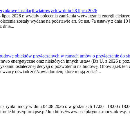
ynkowe instalacji wiatrowych w dniu 28 lipca 2026
lipca 2026 r. wydały polecenia zaniżenia wytwarzania energii elektrycz
cenia zostały wydane na podstawie art. 9c ust. 7a ustawy z dnia 10 k
 dnia...
 budowę obiektów przyłączanych w ramach umów o przyłączenie do sie
Prawo energetyczne oraz niektórych innych ustaw (Dz.U. z 2026 r. po
uzyskaniu ostatecznej decyzji o pozwoleniu na budowę. Obowiązek ten 
y wzory oświadczeń/zawiadomień, które mogą zostać...
ia na rynku mocy w dniu 04.08.2026 r. w godzinach 17:00 - 18:00 i 1
e https://purm.pse.pl/ lub https://www.pse.pl/rynek-mocy-okresy-prz