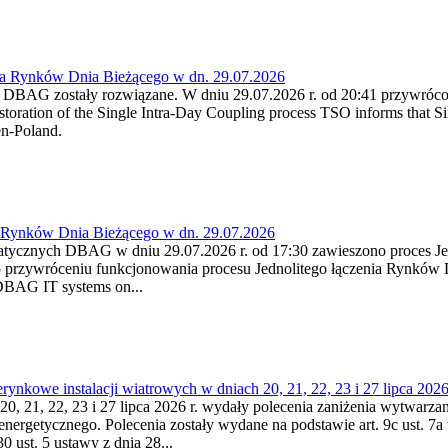
ia Rynków Dnia Bieżącego w dn. 29.07.2026
h DBAG zostały rozwiązane. W dniu 29.07.2026 r. od 20:41 przywróco
ration of the Single Intra-Day Coupling process TSO informs that Si
en-Poland.
a Rynków Dnia Bieżącego w dn. 29.07.2026
atycznych DBAG w dniu 29.07.2026 r. od 17:30 zawieszono proces Je
przywróceniu funkcjonowania procesu Jednolitego łączenia Rynków D
 DBAG IT systems on...
nkowe instalacji wiatrowych w dniach 20, 21, 22, 23 i 27 lipca 2026 
20, 21, 22, 23 i 27 lipca 2026 r. wydały polecenia zaniżenia wytwarzani
nergetycznego. Polecenia zostały wydane na podstawie art. 9c ust. 7a 
0 ust. 5 ustawy z dnia 28...