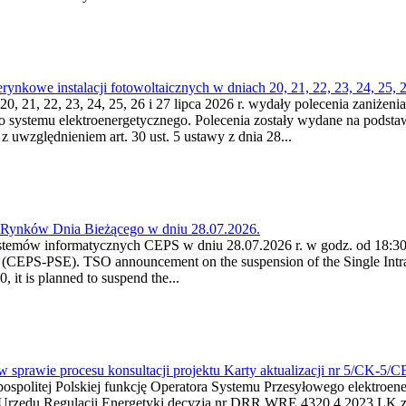
kowe instalacji fotowoltaicznych w dniach 20, 21, 22, 23, 24, 25, 26
0, 21, 22, 23, 24, 25, 26 i 27 lipca 2026 r. wydały polecenia zaniżenia
o systemu elektroenergetycznego. Polecenia zostały wydane na podstawi
 z uwzględnieniem art. 30 ust. 5 ustawy z dnia 28...
a Rynków Dnia Bieżącego w dniu 28.07.2026.
stemów informatycznych CEPS w dniu 28.07.2026 r. w godz. od 18:30 
(CEPS-PSE). TSO announcement on the suspension of the Single Intra
it is planned to suspend the...
w sprawie procesu konsultacji projektu Karty aktualizacji nr 5/CK-5/
ypospolitej Polskiej funkcję Operatora Systemu Przesyłowego elektroe
a Urzędu Regulacji Energetyki decyzją nr DRR.WRE.4320.4.2023.LK z d