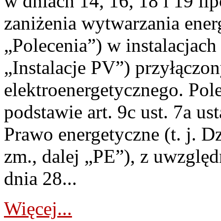
w dniach 14, 16, 18 i 19 li
zaniżenia wytwarzania energi
„Polecenia”) w instalacjach
„Instalacje PV”) przyłączo
elektroenergetycznego. Pol
podstawie art. 9c ust. 7a us
Prawo energetyczne (t. j. Dz
zm., dalej „PE”), z uwzględ
dnia 28...
Więcej...