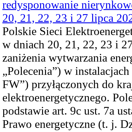
redysponowanie nierynkowe
20, 21, 22, 23 i 27 lipca 202
Polskie Sieci Elektroenerge
w dniach 20, 21, 22, 23 i 2
zaniżenia wytwarzania energi
„Polecenia”) w instalacjach
FW”) przyłączonych do kr
elektroenergetycznego. Pol
podstawie art. 9c ust. 7a us
Prawo energetyczne (t. j. D