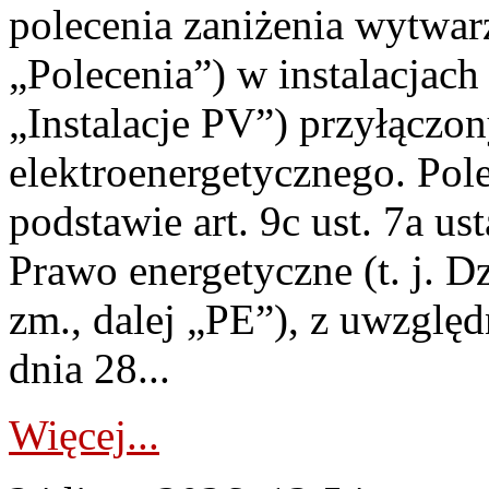
polecenia zaniżenia wytwarz
„Polecenia”) w instalacjach
„Instalacje PV”) przyłączo
elektroenergetycznego. Pol
podstawie art. 9c ust. 7a us
Prawo energetyczne (t. j. Dz
zm., dalej „PE”), z uwzględ
dnia 28...
Więcej...