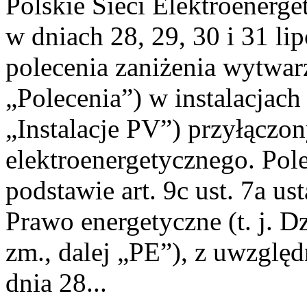
Polskie Sieci Elektroenerge
w dniach 28, 29, 30 i 31 lip
polecenia zaniżenia wytwarz
„Polecenia”) w instalacjach
„Instalacje PV”) przyłączo
elektroenergetycznego. Pol
podstawie art. 9c ust. 7a us
Prawo energetyczne (t. j. Dz
zm., dalej „PE”), z uwzględ
dnia 28...