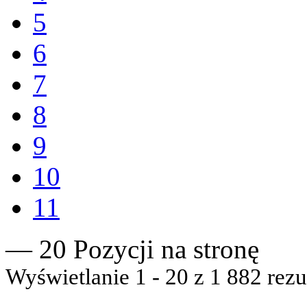
5
6
7
8
9
10
11
— 20 Pozycji na stronę
Wyświetlanie 1 - 20 z 1 882 rezu