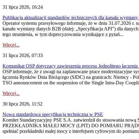
31 lipca 2026, 16:24
Publikacja aktualizacji standardów technicznych dla kanału wymian
Operator systemu przesyłowego informuje, że w dniu 31.07.2026 r. na
kanału wymiany danych B2B (dalej: „Specyfikacja API”) dla dany
tego strumienia, w tym doprecyzowania wynikające z pytań...
Więcej...
31 lipca 2026, 07:33
Komunikat OSP dotyczący zawieszenia procesu Jednolitego łączeni
OSP informuje, że z uwagi na zaplanowane prace modernizacyjne sy
łączenia Rynków Dnia Bieżącego (SIDC) na granicach: Niemcy - Po
TSO announcement on the suspension of the Single Intra-Day Couplin
Więcej...
30 lipca 2026, 11:52
Nowa standardowa specyfikacja techniczna w PSE
Komitet Standaryzacyjny PSE S.A. zatwierdził do stosowania n
PRZEKŁADNIKA MAŁEJ MOCY (LPIT) DO POMIARU PRĄDU
spełniać przekładniki małej mocy z interfejsem cyfrowym do pomiar