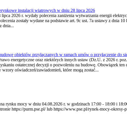
ynkowe instalacji wiatrowych w dniu 28 lipca 2026
lipca 2026 r. wydały polecenia zaniżenia wytwarzania energii elektrycz
cenia zostały wydane na podstawie art. 9c ust. 7a ustawy z dnia 10 k
 dnia...
 budowę obiektów przyłączanych w ramach umów o przyłączenie do sie
Prawo energetyczne oraz niektórych innych ustaw (Dz.U. z 2026 r. po
uzyskaniu ostatecznej decyzji o pozwoleniu na budowę. Obowiązek ten 
y wzory oświadczeń/zawiadomień, które mogą zostać...
ia na rynku mocy w dniu 04.08.2026 r. w godzinach 17:00 - 18:00 i 1
e https://purm.pse.pl/ lub https://www.pse.pl/rynek-mocy-okresy-prz