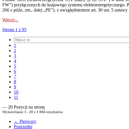
FW”) przyłączonych do krajowego systemu elektroenergetycznego. Pole
266 z późn. zm., dalej „PE”), z uwzględnieniem art. 30 ust. 5 ustawy z
Więcej...
Strona 1 z 95
1
2
3
4
5
6
7
8
9
10
11
— 20 Pozycji na stronę
Wyświetlanie 1 - 20 z 1 884 rezultatów.
← Pierwszy
Poprzedni