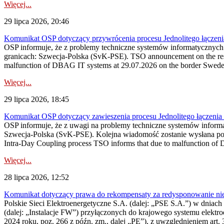
Więcej...
29 lipca 2026, 20:46
Komunikat OSP dotyczący przywrócenia procesu Jednolitego łączen
OSP informuje, że z problemy techniczne systemów informatycznyc
granicach: Szwecja-Polska (SvK-PSE). TSO announcement on the resto
malfunction of DBAG IT systems at 29.07.2026 on the border Swed
Więcej...
29 lipca 2026, 18:45
Komunikat OSP dotyczący zawieszenia procesu Jednolitego łączeni
OSP informuje, że z uwagi na problemy techniczne systemów inform
Szwecja-Polska (SvK-PSE). Kolejna wiadomość zostanie wysłana po 
Intra-Day Coupling process TSO informs that due to malfunction of
Więcej...
28 lipca 2026, 12:52
Komunikat dotyczący prawa do rekompensaty za redysponowanie niery
Polskie Sieci Elektroenergetyczne S.A. (dalej: „PSE S.A.”) w dniach 
(dalej: „Instalacje FW”) przyłączonych do krajowego systemu elektroe
2024 roku, poz. 266 z późn. zm., dalej „PE”), z uwzględnieniem art. 3