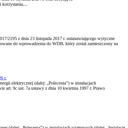
korzystania,...
/2195 z dnia 23‍ listopada 2017 r. ustanawiającego wytyczne
nowane do wprowadzenia do WDB, który został zamieszczony na
6 r.
rgii elektrycznej (dalej: „Polecenia”) w instalacjach
e art. 9c ust. 7a ustawy z dnia 10 kwietnia 1997 r. Prawo
nej (dalej: „Polecenia”) w instalacjach wiatrowych (dalej: „Instalacje