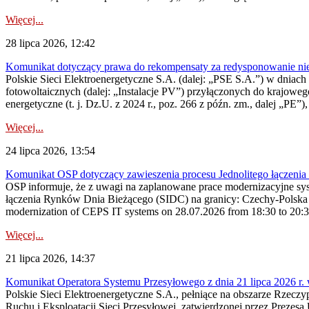
Więcej...
28 lipca 2026, 12:42
Komunikat dotyczący prawa do rekompensaty za redysponowanie nieryn
Polskie Sieci Elektroenergetyczne S.A. (dalej: „PSE S.A.”) w dniach 2
fotowoltaicznych (dalej: „Instalacje PV”) przyłączonych do krajoweg
energetyczne (t. j. Dz.U. z 2024 r., poz. 266 z późn. zm., dalej „PE”),
Więcej...
24 lipca 2026, 13:54
Komunikat OSP dotyczący zawieszenia procesu Jednolitego łączeni
OSP informuje, że z uwagi na zaplanowane prace modernizacyjne sy
łączenia Rynków Dnia Bieżącego (SIDC) na granicy: Czechy-Polska 
modernization of CEPS IT systems on 28.07.2026 from 18:30 to 20:30, 
Więcej...
21 lipca 2026, 14:37
Komunikat Operatora Systemu Przesyłowego z dnia 21 lipca 2026 r. 
Polskie Sieci Elektroenergetyczne S.A., pełniące na obszarze Rzecz
Ruchu i Eksploatacji Sieci Przesyłowej, zatwierdzonej przez Prezes