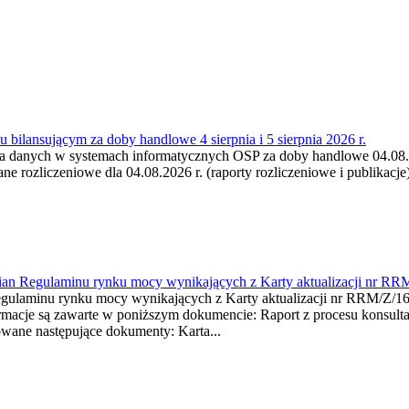
 bilansującym za doby handlowe 4 sierpnia i 5 sierpnia 2026 r.
a danych w systemach informatycznych OSP za doby handlowe 04.08.202
 rozliczeniowe dla 04.08.2026 r. (raporty rozliczeniowe i publikacje)
mian Regulaminu rynku mocy wynikających z Karty aktualizacji nr RR
minu rynku mocy wynikających z Karty aktualizacji nr RRM/Z/
je są zawarte w poniższym dokumencie: Raport z procesu konsultacj
wane następujące dokumenty: Karta...