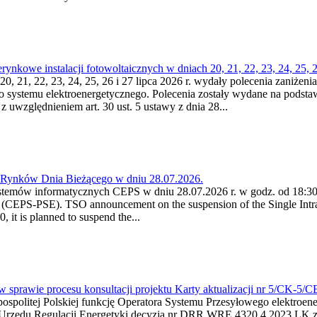
kowe instalacji fotowoltaicznych w dniach 20, 21, 22, 23, 24, 25, 26
0, 21, 22, 23, 24, 25, 26 i 27 lipca 2026 r. wydały polecenia zaniżenia
o systemu elektroenergetycznego. Polecenia zostały wydane na podstawi
 z uwzględnieniem art. 30 ust. 5 ustawy z dnia 28...
a Rynków Dnia Bieżącego w dniu 28.07.2026.
stemów informatycznych CEPS w dniu 28.07.2026 r. w godz. od 18:30 
(CEPS-PSE). TSO announcement on the suspension of the Single Intra
it is planned to suspend the...
w sprawie procesu konsultacji projektu Karty aktualizacji nr 5/CK-5/
ypospolitej Polskiej funkcję Operatora Systemu Przesyłowego elektroe
a Urzędu Regulacji Energetyki decyzją nr DRR.WRE.4320.4.2023.LK z d