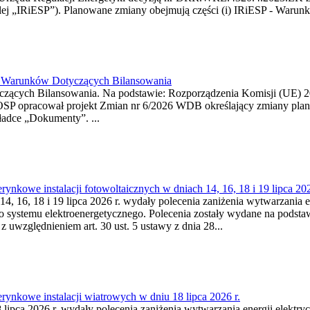
j „IRiESP”). Planowane zmiany obejmują części (i) IRiESP - Warunki 
26 Warunków Dotyczących Bilansowania
ących Bilansowania. Na podstawie: Rozporządzenia Komisji (UE) 2017
OSP opracował projekt Zmian nr 6/2026 WDB określający zmiany pla
ładce „Dokumenty”. ...
kowe instalacji fotowoltaicznych w dniach 14, 16, 18 i 19 lipca 202
4, 16, 18 i 19 lipca 2026 r. wydały polecenia zaniżenia wytwarzania ene
o systemu elektroenergetycznego. Polecenia zostały wydane na podstawi
 z uwzględnieniem art. 30 ust. 5 ustawy z dnia 28...
ynkowe instalacji wiatrowych w dniu 18 lipca 2026 r.
lipca 2026 r. wydały polecenia zaniżenia wytwarzania energii elektrycz