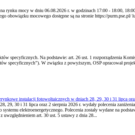
 na rynku mocy w dniu 06.08.2026 r. w godzinach 17:00 - 18:00, 18:00 
 obowiązku mocowego dostępne są na stronie https://purm.pse.pl/ lu
 specyficznych. Na podstawie: art. 26 ust. 1 rozporządzenia Komisji
któw specyficznych”). W związku z powyższym, OSP opracował proje
kowe instalacji fotowoltaicznych w dniach 28, 29, 30 i 31 lipca ora
8, 29, 30 i 31 lipca oraz 2 sierpnia 2026 r. wydały polecenia zaniżenia
o systemu elektroenergetycznego. Polecenia zostały wydane na podstawi
 z uwzględnieniem art. 30 ust. 5 ustawy z dnia 28...