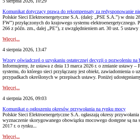
5 sierpnia 2026, 10:29
Komunikat dotyczący prawa do rekompensaty za redysponowanie nier
Polskie Sieci Elektroenergetyczne S.A. (dalej: „PSE S.A.”) w dniu 28 
FW”) przyłączonych do krajowego systemu elektroenergetycznego. Pole
266 z późn. zm., dalej „PE”), z uwzględnieniem art. 30 ust. 5 ustawy z
Więcej...
4 sierpnia 2026, 13:47
Wzory oświadczeń o uzyskaniu ostatecznej decyzji o pozwoleniu na
Informujemy, że ustawa z dnia 13 marca 2026 r. o zmianie ustawy – 
systemu, do którego sieci przyłączany jest obiekt, zawiadomienia o 
przypadkach określonych w przepisach ustawy. Poniżej udostępniam
Więcej...
4 sierpnia 2026, 09:03
Komunikat o ogłoszeniu okresów przywołania na rynku mocy
Polskie Sieci Elektroenergetyczne S.A. ogłaszają okresy przywołan
wyznaczenie skorygowanego obowiązku mocowego dostępne są na stroni
2017 r. o rynku...
Więcej...