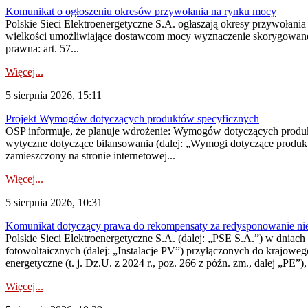
Komunikat o ogłoszeniu okresów przywołania na rynku mocy
Polskie Sieci Elektroenergetyczne S.A. ogłaszają okresy przywołania
wielkości umożliwiające dostawcom mocy wyznaczenie skorygowanego
prawna: art. 57...
Więcej...
5 sierpnia 2026, 15:11
Projekt Wymogów dotyczących produktów specyficznych
OSP informuje, że planuje wdrożenie: Wymogów dotyczących produktów
wytyczne dotyczące bilansowania (dalej: „Wymogi dotyczące produ
zamieszczony na stronie internetowej...
Więcej...
5 sierpnia 2026, 10:31
Komunikat dotyczący prawa do rekompensaty za redysponowanie nieryn
Polskie Sieci Elektroenergetyczne S.A. (dalej: „PSE S.A.”) w dniach 2
fotowoltaicznych (dalej: „Instalacje PV”) przyłączonych do krajoweg
energetyczne (t. j. Dz.U. z 2024 r., poz. 266 z późn. zm., dalej „PE”),
Więcej...