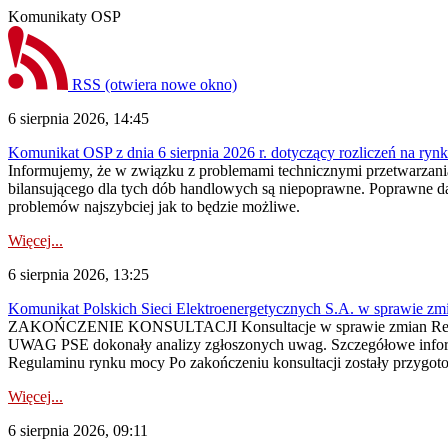
Komunikaty OSP
RSS
(otwiera nowe okno)
6 sierpnia 2026, 14:45
Komunikat OSP z dnia 6 sierpnia 2026 r. dotyczący rozliczeń na rynku
Informujemy, że w związku z problemami technicznymi przetwarzani
bilansującego dla tych dób handlowych są niepoprawne. Poprawne dane
problemów najszybciej jak to będzie możliwe.
Więcej...
6 sierpnia 2026, 13:25
Komunikat Polskich Sieci Elektroenergetycznych S.A. w sprawie z
ZAKOŃCZENIE KONSULTACJI Konsultacje w sprawie zmian Regula
UWAG PSE dokonały analizy zgłoszonych uwag. Szczegółowe informac
Regulaminu rynku mocy Po zakończeniu konsultacji zostały przygoto
Więcej...
6 sierpnia 2026, 09:11