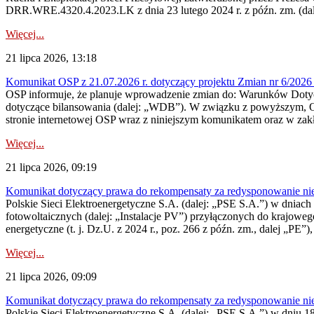
DRR.WRE.4320.4.2023.LK z dnia 23 lutego 2024 r. z późn. zm. (dale
Więcej...
21 lipca 2026, 13:18
Komunikat OSP z 21.07.2026 r. dotyczący projektu Zmian nr 6/20
OSP informuje, że planuje wprowadzenie zmian do: Warunków Dotycz
dotyczące bilansowania (dalej: „WDB”). W związku z powyższym, 
stronie internetowej OSP wraz z niniejszym komunikatem oraz w zak
Więcej...
21 lipca 2026, 09:19
Komunikat dotyczący prawa do rekompensaty za redysponowanie nieryn
Polskie Sieci Elektroenergetyczne S.A. (dalej: „PSE S.A.”) w dniach 1
fotowoltaicznych (dalej: „Instalacje PV”) przyłączonych do krajoweg
energetyczne (t. j. Dz.U. z 2024 r., poz. 266 z późn. zm., dalej „PE”),
Więcej...
21 lipca 2026, 09:09
Komunikat dotyczący prawa do rekompensaty za redysponowanie nier
Polskie Sieci Elektroenergetyczne S.A. (dalej: „PSE S.A.”) w dniu 18 