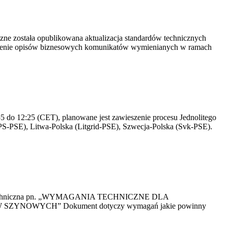
yczne została opublikowana aktualizacja standardów technicznych
owienie opisów biznesowych komunikatów wymienianych w ramach
 do 12:25 (CET), planowane jest zawieszenie procesu Jednolitego
S-PSE), Litwa-Polska (Litgrid-PSE), Szwecja-Polska (Svk-PSE).
kacja Techniczna pn. „WYMAGANIA TECHNICZNE DLA
OWYCH” Dokument dotyczy wymagań jakie powinny