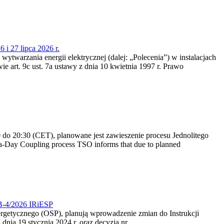
 i 27 lipca 2026 r.
 wytwarzania energii elektrycznej (dalej: „Polecenia”) w instalacjach
e art. 9c ust. 7a ustawy z dnia 10 kwietnia 1997 r. Prawo
do 20:30 (CET), planowane jest zawieszenie procesu Jednolitego
-Day Coupling process TSO informs that due to planned
CB-4/2026 IRiESP
nergetycznego (OSP), planują wprowadzenie zmian do Instrukcji
nia 19 stycznia 2024 r. oraz decyzją nr