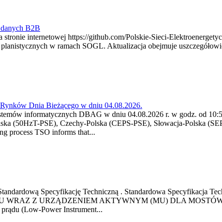
y danych B2B
 stronie internetowej https://github.com/Polskie-Sieci-Elektroenerget
ch planistycznych w ramach SOGL. Aktualizacja obejmuje uszczegół
a Rynków Dnia Bieżącego w dniu 04.08.2026.
stemów informatycznych DBAG w dniu 04.08.2026 r. w godz. od 10:55
lska (50HzT-PSE), Czechy-Polska (CEPS-PSE), Słowacja-Polska (SEP
g process TSO informs that...
ową Standardową Specyfikację Techniczną . Standardowa Specyfi
 WRAZ Z URZĄDZENIEM AKTYWNYM (MU) DLA MOSTÓW SZYN
u prądu (Low-Power Instrument...