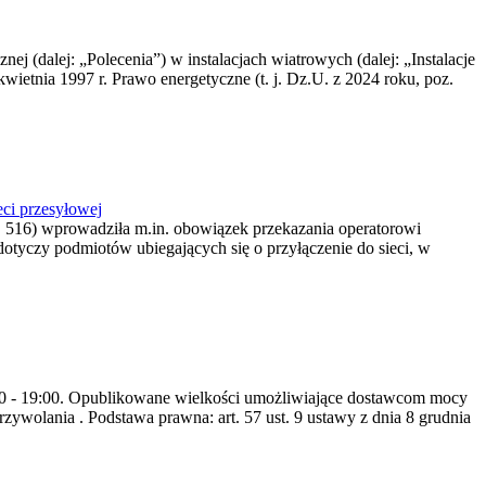
nej (dalej: „Polecenia”) w instalacjach wiatrowych (dalej: „Instalacje
wietnia 1997 r. Prawo energetyczne (t. j. Dz.U. z 2024 roku, poz.
ci przesyłowej
z. 516) wprowadziła m.in. obowiązek przekazania operatorowi
dotyczy podmiotów ubiegających się o przyłączenie do sieci, w
8:00 - 19:00. Opublikowane wielkości umożliwiające dostawcom mocy
ywolania . Podstawa prawna: art. 57 ust. 9 ustawy z dnia 8 grudnia