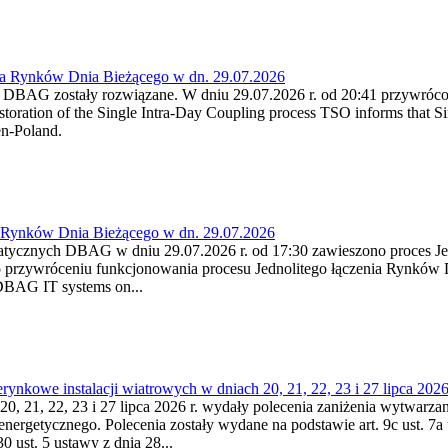
ia Rynków Dnia Bieżącego w dn. 29.07.2026
h DBAG zostały rozwiązane. W dniu 29.07.2026 r. od 20:41 przywróco
ration of the Single Intra-Day Coupling process TSO informs that Si
en-Poland.
a Rynków Dnia Bieżącego w dn. 29.07.2026
atycznych DBAG w dniu 29.07.2026 r. od 17:30 zawieszono proces Je
przywróceniu funkcjonowania procesu Jednolitego łączenia Rynków D
 DBAG IT systems on...
nkowe instalacji wiatrowych w dniach 20, 21, 22, 23 i 27 lipca 2026 
20, 21, 22, 23 i 27 lipca 2026 r. wydały polecenia zaniżenia wytwarzani
nergetycznego. Polecenia zostały wydane na podstawie art. 9c ust. 7a 
0 ust. 5 ustawy z dnia 28...