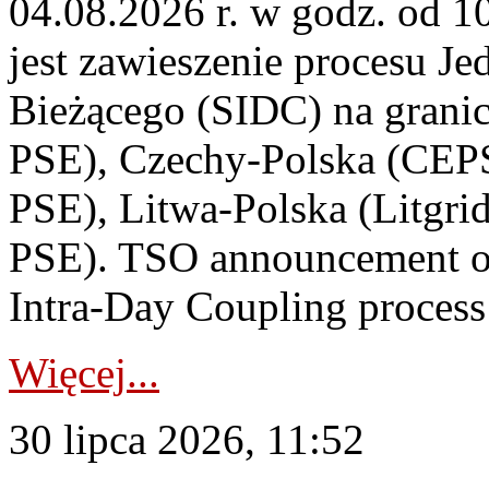
04.08.2026 r. w godz. od 
jest zawieszenie procesu J
Bieżącego (SIDC) na grani
PSE), Czechy-Polska (CEP
PSE), Litwa-Polska (Litgri
PSE). TSO announcement on
Intra-Day Coupling process
Więcej...
30 lipca 2026, 11:52