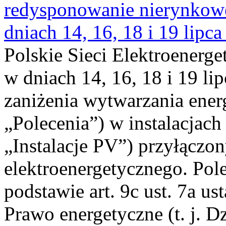
redysponowanie nierynkowe 
dniach 14, 16, 18 i 19 lipca
Polskie Sieci Elektroenerge
w dniach 14, 16, 18 i 19 li
zaniżenia wytwarzania energi
„Polecenia”) w instalacjach
„Instalacje PV”) przyłączo
elektroenergetycznego. Pol
podstawie art. 9c ust. 7a us
Prawo energetyczne (t. j. Dz