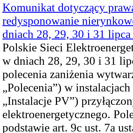
Komunikat dotyczący praw
redysponowanie nierynkowe 
dniach 28, 29, 30 i 31 lipca
Polskie Sieci Elektroenerge
w dniach 28, 29, 30 i 31 lip
polecenia zaniżenia wytwarz
„Polecenia”) w instalacjach
„Instalacje PV”) przyłączo
elektroenergetycznego. Pol
podstawie art. 9c ust. 7a us