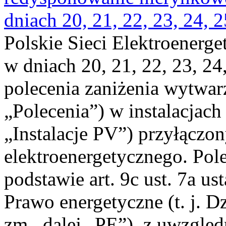
dniach 20, 21, 22, 23, 24, 2
Polskie Sieci Elektroenerge
w dniach 20, 21, 22, 23, 24,
polecenia zaniżenia wytwarz
„Polecenia”) w instalacjach
„Instalacje PV”) przyłączo
elektroenergetycznego. Pol
podstawie art. 9c ust. 7a us
Prawo energetyczne (t. j. Dz
zm., dalej „PE”), z uwzględ