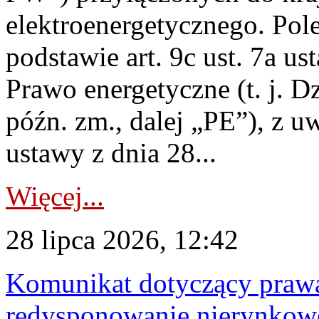
elektroenergetycznego. Pol
podstawie art. 9c ust. 7a us
Prawo energetyczne (t. j. D
późn. zm., dalej „PE”), z u
ustawy z dnia 28...
Więcej...
28 lipca 2026, 12:42
Komunikat dotyczący praw
redysponowanie nierynkowe 