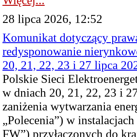
Więcej...
28 lipca 2026, 12:52
Komunikat dotyczący praw
redysponowanie nierynkowe
20, 21, 22, 23 i 27 lipca 202
Polskie Sieci Elektroenerge
w dniach 20, 21, 22, 23 i 2
zaniżenia wytwarzania energi
„Polecenia”) w instalacjach
FW”) przyłączonych do kr