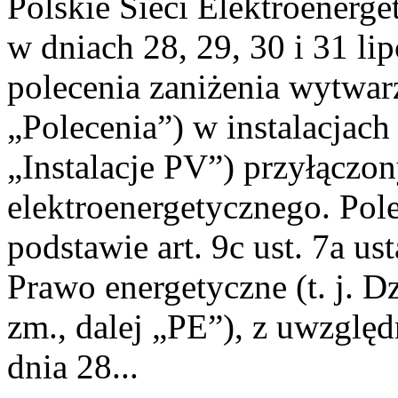
Polskie Sieci Elektroenerge
w dniach 28, 29, 30 i 31 lip
polecenia zaniżenia wytwarz
„Polecenia”) w instalacjach
„Instalacje PV”) przyłączo
elektroenergetycznego. Pol
podstawie art. 9c ust. 7a us
Prawo energetyczne (t. j. Dz
zm., dalej „PE”), z uwzględ
dnia 28...