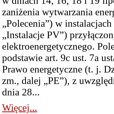
w dniach 14, 16, 18 i 19 li
zaniżenia wytwarzania energi
„Polecenia”) w instalacjach
„Instalacje PV”) przyłączo
elektroenergetycznego. Pol
podstawie art. 9c ust. 7a us
Prawo energetyczne (t. j. Dz
zm., dalej „PE”), z uwzględ
dnia 28...
Więcej...