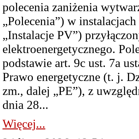
polecenia zaniżenia wytwarz
„Polecenia”) w instalacjach
„Instalacje PV”) przyłączo
elektroenergetycznego. Pol
podstawie art. 9c ust. 7a us
Prawo energetyczne (t. j. Dz
zm., dalej „PE”), z uwzględ
dnia 28...
Więcej...