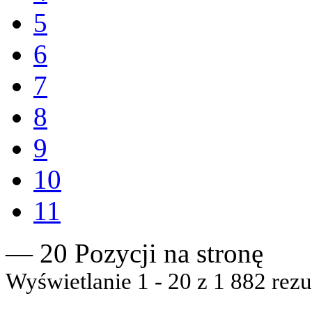
5
6
7
8
9
10
11
— 20 Pozycji na stronę
Wyświetlanie 1 - 20 z 1 882 rezu