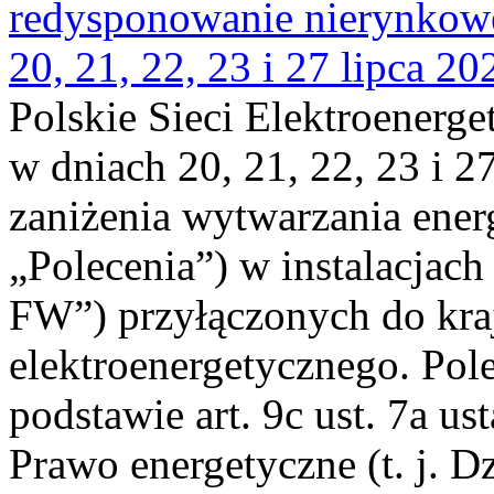
redysponowanie nierynkowe
20, 21, 22, 23 i 27 lipca 202
Polskie Sieci Elektroenerge
w dniach 20, 21, 22, 23 i 2
zaniżenia wytwarzania energi
„Polecenia”) w instalacjach
FW”) przyłączonych do kr
elektroenergetycznego. Pol
podstawie art. 9c ust. 7a us
Prawo energetyczne (t. j. D