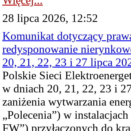
Więcej...
28 lipca 2026, 12:52
Komunikat dotyczący praw
redysponowanie nierynkowe
20, 21, 22, 23 i 27 lipca 202
Polskie Sieci Elektroenerge
w dniach 20, 21, 22, 23 i 2
zaniżenia wytwarzania energi
„Polecenia”) w instalacjach
FW”) przyłączonych do kr