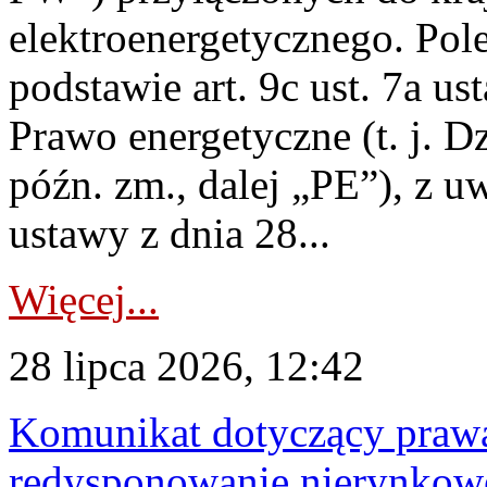
elektroenergetycznego. Pol
podstawie art. 9c ust. 7a us
Prawo energetyczne (t. j. D
późn. zm., dalej „PE”), z u
ustawy z dnia 28...
Więcej...
28 lipca 2026, 12:42
Komunikat dotyczący praw
redysponowanie nierynkowe 