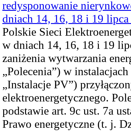
redysponowanie nierynkowe 
dniach 14, 16, 18 i 19 lipca
Polskie Sieci Elektroenerge
w dniach 14, 16, 18 i 19 li
zaniżenia wytwarzania energi
„Polecenia”) w instalacjach
„Instalacje PV”) przyłączo
elektroenergetycznego. Pol
podstawie art. 9c ust. 7a us
Prawo energetyczne (t. j. Dz