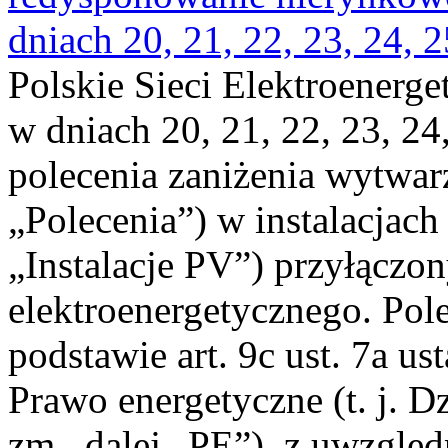
dniach 20, 21, 22, 23, 24, 2
Polskie Sieci Elektroenerge
w dniach 20, 21, 22, 23, 24,
polecenia zaniżenia wytwarz
„Polecenia”) w instalacjach
„Instalacje PV”) przyłączo
elektroenergetycznego. Pol
podstawie art. 9c ust. 7a us
Prawo energetyczne (t. j. Dz
zm., dalej „PE”), z uwzględ