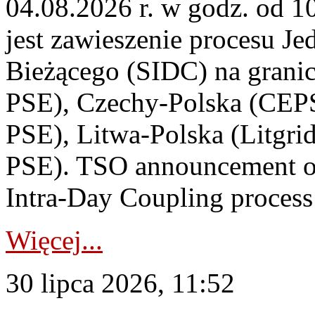
04.08.2026 r. w godz. od 
jest zawieszenie procesu J
Bieżącego (SIDC) na grani
PSE), Czechy-Polska (CEP
PSE), Litwa-Polska (Litgri
PSE). TSO announcement on
Intra-Day Coupling process
Więcej...
30 lipca 2026, 11:52