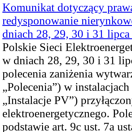
Komunikat dotyczący praw
redysponowanie nierynkowe 
dniach 28, 29, 30 i 31 lipca
Polskie Sieci Elektroenerge
w dniach 28, 29, 30 i 31 lip
polecenia zaniżenia wytwarz
„Polecenia”) w instalacjach
„Instalacje PV”) przyłączo
elektroenergetycznego. Pol
podstawie art. 9c ust. 7a us