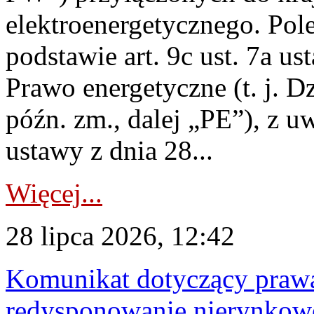
elektroenergetycznego. Pol
podstawie art. 9c ust. 7a us
Prawo energetyczne (t. j. D
późn. zm., dalej „PE”), z u
ustawy z dnia 28...
Więcej...
28 lipca 2026, 12:42
Komunikat dotyczący praw
redysponowanie nierynkowe 