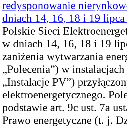
redysponowanie nierynkowe 
dniach 14, 16, 18 i 19 lipca
Polskie Sieci Elektroenerge
w dniach 14, 16, 18 i 19 li
zaniżenia wytwarzania energi
„Polecenia”) w instalacjach
„Instalacje PV”) przyłączo
elektroenergetycznego. Pol
podstawie art. 9c ust. 7a us
Prawo energetyczne (t. j. Dz