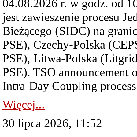
04.08.2026 r. w godz. od 
jest zawieszenie procesu J
Bieżącego (SIDC) na grani
PSE), Czechy-Polska (CEP
PSE), Litwa-Polska (Litgri
PSE). TSO announcement on
Intra-Day Coupling process
Więcej...
30 lipca 2026, 11:52