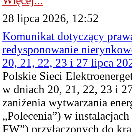
Więcej...
28 lipca 2026, 12:52
Komunikat dotyczący praw
redysponowanie nierynkowe
20, 21, 22, 23 i 27 lipca 202
Polskie Sieci Elektroenerge
w dniach 20, 21, 22, 23 i 2
zaniżenia wytwarzania energi
„Polecenia”) w instalacjach
FW”) przyłączonych do kr