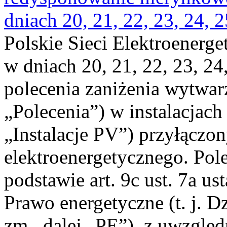
dniach 20, 21, 22, 23, 24, 2
Polskie Sieci Elektroenerge
w dniach 20, 21, 22, 23, 24,
polecenia zaniżenia wytwarz
„Polecenia”) w instalacjach
„Instalacje PV”) przyłączo
elektroenergetycznego. Pol
podstawie art. 9c ust. 7a us
Prawo energetyczne (t. j. Dz
zm., dalej „PE”), z uwzględ