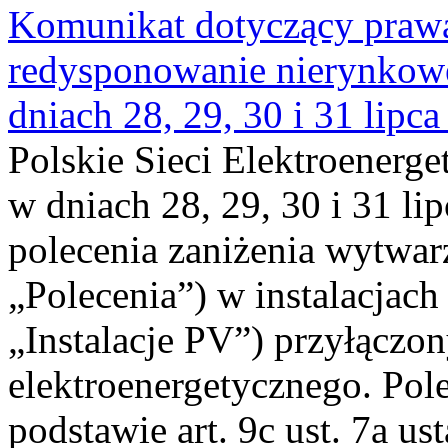
Komunikat dotyczący praw
redysponowanie nierynkowe 
dniach 28, 29, 30 i 31 lipca
Polskie Sieci Elektroenerge
w dniach 28, 29, 30 i 31 lip
polecenia zaniżenia wytwarz
„Polecenia”) w instalacjach
„Instalacje PV”) przyłączo
elektroenergetycznego. Pol
podstawie art. 9c ust. 7a us