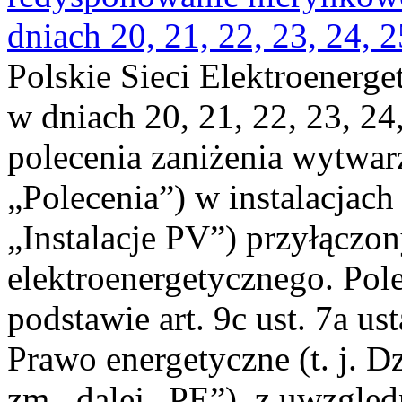
dniach 20, 21, 22, 23, 24, 2
Polskie Sieci Elektroenerge
w dniach 20, 21, 22, 23, 24,
polecenia zaniżenia wytwarz
„Polecenia”) w instalacjach
„Instalacje PV”) przyłączo
elektroenergetycznego. Pol
podstawie art. 9c ust. 7a us
Prawo energetyczne (t. j. Dz
zm., dalej „PE”), z uwzględ