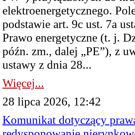
elektroenergetycznego. Pol
podstawie art. 9c ust. 7a us
Prawo energetyczne (t. j. D
późn. zm., dalej „PE”), z u
ustawy z dnia 28...
Więcej...
28 lipca 2026, 12:42
Komunikat dotyczący praw
redysponowanie nierynkowe 