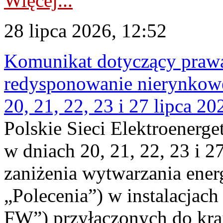
Więcej...
28 lipca 2026, 12:52
Komunikat dotyczący praw
redysponowanie nierynkowe
20, 21, 22, 23 i 27 lipca 202
Polskie Sieci Elektroenerge
w dniach 20, 21, 22, 23 i 2
zaniżenia wytwarzania energi
„Polecenia”) w instalacjach
FW”) przyłączonych do kr