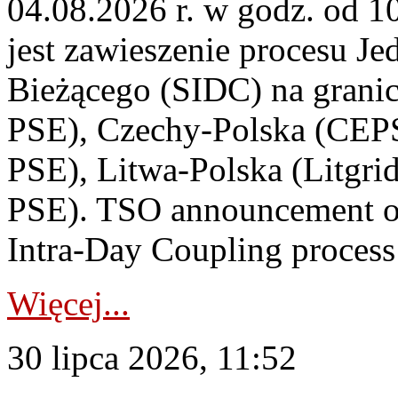
04.08.2026 r. w godz. od 
jest zawieszenie procesu J
Bieżącego (SIDC) na grani
PSE), Czechy-Polska (CEP
PSE), Litwa-Polska (Litgri
PSE). TSO announcement on
Intra-Day Coupling process
Więcej...
30 lipca 2026, 11:52