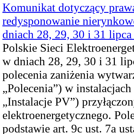
Komunikat dotyczący praw
redysponowanie nierynkowe 
dniach 28, 29, 30 i 31 lipca
Polskie Sieci Elektroenerge
w dniach 28, 29, 30 i 31 lip
polecenia zaniżenia wytwarz
„Polecenia”) w instalacjach
„Instalacje PV”) przyłączo
elektroenergetycznego. Pol
podstawie art. 9c ust. 7a us