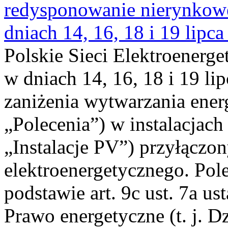
redysponowanie nierynkowe 
dniach 14, 16, 18 i 19 lipca
Polskie Sieci Elektroenerge
w dniach 14, 16, 18 i 19 li
zaniżenia wytwarzania energi
„Polecenia”) w instalacjach
„Instalacje PV”) przyłączo
elektroenergetycznego. Pol
podstawie art. 9c ust. 7a us
Prawo energetyczne (t. j. Dz