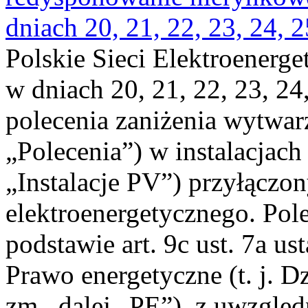
dniach 20, 21, 22, 23, 24, 2
Polskie Sieci Elektroenerge
w dniach 20, 21, 22, 23, 24,
polecenia zaniżenia wytwarz
„Polecenia”) w instalacjach
„Instalacje PV”) przyłączo
elektroenergetycznego. Pol
podstawie art. 9c ust. 7a us
Prawo energetyczne (t. j. Dz
zm., dalej „PE”), z uwzględ