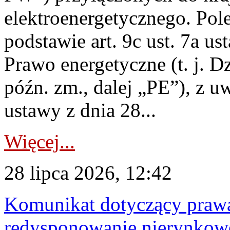
elektroenergetycznego. Pol
podstawie art. 9c ust. 7a us
Prawo energetyczne (t. j. D
późn. zm., dalej „PE”), z u
ustawy z dnia 28...
Więcej...
28 lipca 2026, 12:42
Komunikat dotyczący praw
redysponowanie nierynkowe 