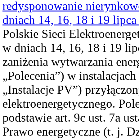
redysponowanie nierynkowe 
dniach 14, 16, 18 i 19 lipca
Polskie Sieci Elektroenerge
w dniach 14, 16, 18 i 19 li
zaniżenia wytwarzania energi
„Polecenia”) w instalacjach
„Instalacje PV”) przyłączo
elektroenergetycznego. Pol
podstawie art. 9c ust. 7a us
Prawo energetyczne (t. j. Dz