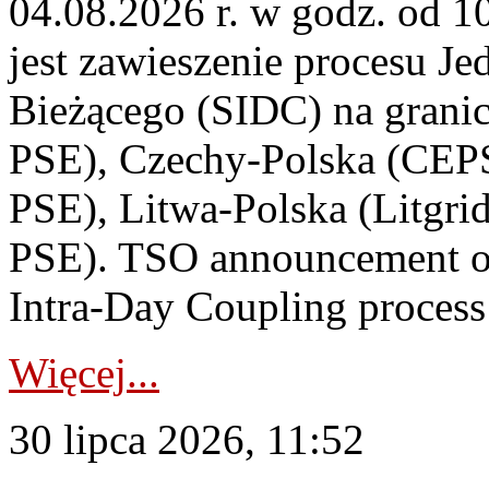
04.08.2026 r. w godz. od 
jest zawieszenie procesu J
Bieżącego (SIDC) na grani
PSE), Czechy-Polska (CEP
PSE), Litwa-Polska (Litgri
PSE). TSO announcement on
Intra-Day Coupling process
Więcej...
30 lipca 2026, 11:52