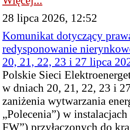
Więcej...
28 lipca 2026, 12:52
Komunikat dotyczący praw
redysponowanie nierynkowe
20, 21, 22, 23 i 27 lipca 202
Polskie Sieci Elektroenerge
w dniach 20, 21, 22, 23 i 2
zaniżenia wytwarzania energi
„Polecenia”) w instalacjach
FW”) przyłączonych do kr