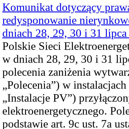
Komunikat dotyczący praw
redysponowanie nierynkowe 
dniach 28, 29, 30 i 31 lipca
Polskie Sieci Elektroenerge
w dniach 28, 29, 30 i 31 lip
polecenia zaniżenia wytwarz
„Polecenia”) w instalacjach
„Instalacje PV”) przyłączo
elektroenergetycznego. Pol
podstawie art. 9c ust. 7a us