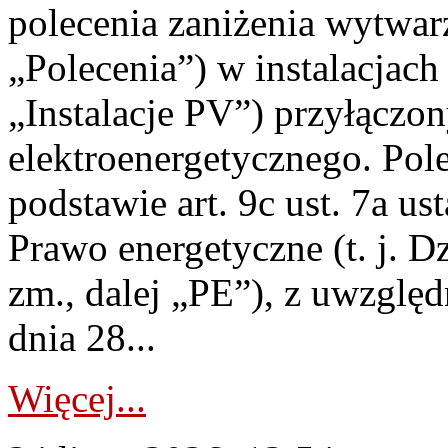
polecenia zaniżenia wytwarz
„Polecenia”) w instalacjach
„Instalacje PV”) przyłączo
elektroenergetycznego. Pol
podstawie art. 9c ust. 7a us
Prawo energetyczne (t. j. Dz
zm., dalej „PE”), z uwzględ
dnia 28...
Więcej...