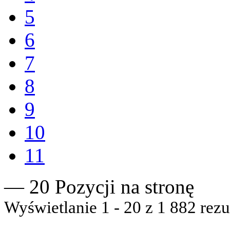
5
6
7
8
9
10
11
— 20 Pozycji na stronę
Wyświetlanie 1 - 20 z 1 882 rezu