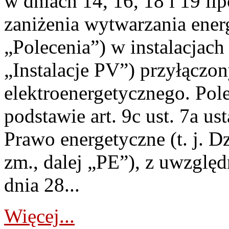
w dniach 14, 16, 18 i 19 li
zaniżenia wytwarzania energi
„Polecenia”) w instalacjach
„Instalacje PV”) przyłączo
elektroenergetycznego. Pol
podstawie art. 9c ust. 7a us
Prawo energetyczne (t. j. Dz
zm., dalej „PE”), z uwzględ
dnia 28...
Więcej...