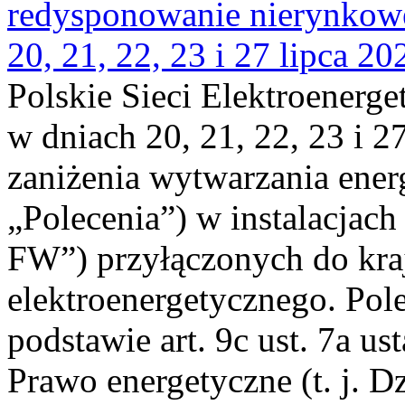
redysponowanie nierynkowe
20, 21, 22, 23 i 27 lipca 202
Polskie Sieci Elektroenerge
w dniach 20, 21, 22, 23 i 2
zaniżenia wytwarzania energi
„Polecenia”) w instalacjach
FW”) przyłączonych do kr
elektroenergetycznego. Pol
podstawie art. 9c ust. 7a us
Prawo energetyczne (t. j. D