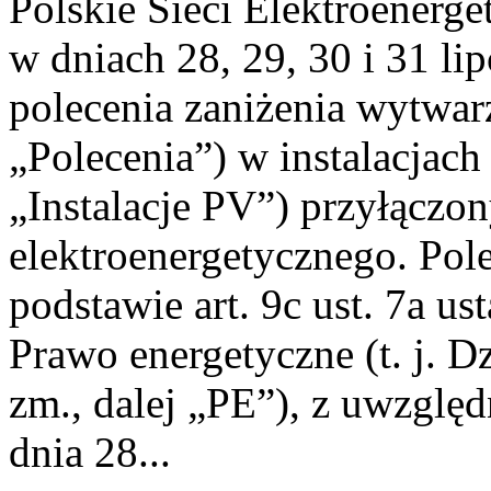
Polskie Sieci Elektroenerge
w dniach 28, 29, 30 i 31 lip
polecenia zaniżenia wytwarz
„Polecenia”) w instalacjach
„Instalacje PV”) przyłączo
elektroenergetycznego. Pol
podstawie art. 9c ust. 7a us
Prawo energetyczne (t. j. Dz
zm., dalej „PE”), z uwzględ
dnia 28...