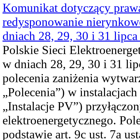
Komunikat dotyczący praw
redysponowanie nierynkowe 
dniach 28, 29, 30 i 31 lipca
Polskie Sieci Elektroenerge
w dniach 28, 29, 30 i 31 lip
polecenia zaniżenia wytwarz
„Polecenia”) w instalacjach
„Instalacje PV”) przyłączo
elektroenergetycznego. Pol
podstawie art. 9c ust. 7a us