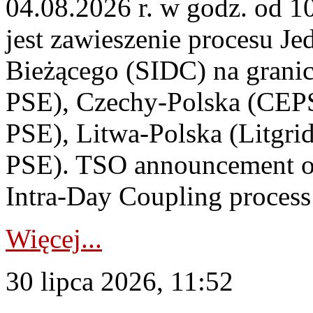
04.08.2026 r. w godz. od 
jest zawieszenie procesu J
Bieżącego (SIDC) na grani
PSE), Czechy-Polska (CEP
PSE), Litwa-Polska (Litgri
PSE). TSO announcement on
Intra-Day Coupling process
Więcej...
30 lipca 2026, 11:52