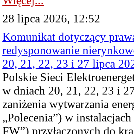
Więcej...
28 lipca 2026, 12:52
Komunikat dotyczący praw
redysponowanie nierynkowe
20, 21, 22, 23 i 27 lipca 202
Polskie Sieci Elektroenerge
w dniach 20, 21, 22, 23 i 2
zaniżenia wytwarzania energi
„Polecenia”) w instalacjach
FW”) przyłączonych do kr