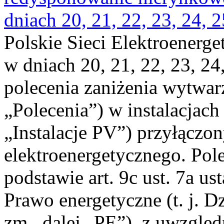
dniach 20, 21, 22, 23, 24, 2
Polskie Sieci Elektroenerge
w dniach 20, 21, 22, 23, 24,
polecenia zaniżenia wytwarz
„Polecenia”) w instalacjach
„Instalacje PV”) przyłączo
elektroenergetycznego. Pol
podstawie art. 9c ust. 7a us
Prawo energetyczne (t. j. Dz
zm., dalej „PE”), z uwzględ