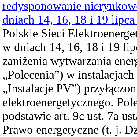
redysponowanie nierynkowe 
dniach 14, 16, 18 i 19 lipca
Polskie Sieci Elektroenerge
w dniach 14, 16, 18 i 19 li
zaniżenia wytwarzania energi
„Polecenia”) w instalacjach
„Instalacje PV”) przyłączo
elektroenergetycznego. Pol
podstawie art. 9c ust. 7a us
Prawo energetyczne (t. j. Dz