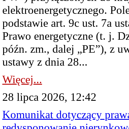
elektroenergetycznego. Pol
podstawie art. 9c ust. 7a us
Prawo energetyczne (t. j. D
późn. zm., dalej „PE”), z u
ustawy z dnia 28...
Więcej...
28 lipca 2026, 12:42
Komunikat dotyczący praw
redysponowanie nierynkowe 