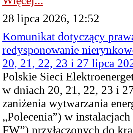
Więcej...
28 lipca 2026, 12:52
Komunikat dotyczący praw
redysponowanie nierynkowe
20, 21, 22, 23 i 27 lipca 202
Polskie Sieci Elektroenerge
w dniach 20, 21, 22, 23 i 2
zaniżenia wytwarzania energi
„Polecenia”) w instalacjach
FW”) przyłączonych do kr