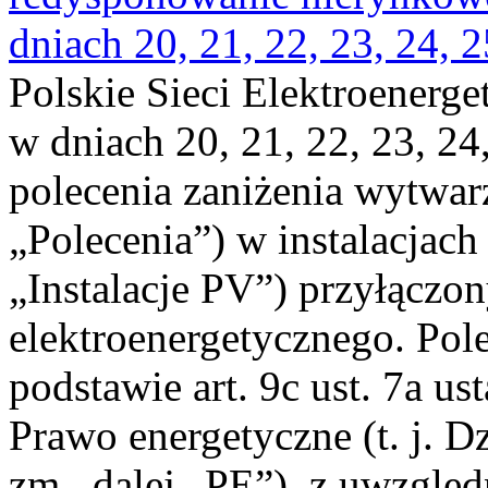
dniach 20, 21, 22, 23, 24, 2
Polskie Sieci Elektroenerge
w dniach 20, 21, 22, 23, 24,
polecenia zaniżenia wytwarz
„Polecenia”) w instalacjach
„Instalacje PV”) przyłączo
elektroenergetycznego. Pol
podstawie art. 9c ust. 7a us
Prawo energetyczne (t. j. Dz
zm., dalej „PE”), z uwzględ