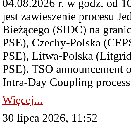
04.08.2026 r. w godz. od 
jest zawieszenie procesu J
Bieżącego (SIDC) na grani
PSE), Czechy-Polska (CEP
PSE), Litwa-Polska (Litgri
PSE). TSO announcement on
Intra-Day Coupling process
Więcej...
30 lipca 2026, 11:52