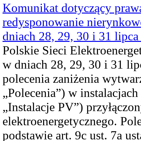
Komunikat dotyczący praw
redysponowanie nierynkowe 
dniach 28, 29, 30 i 31 lipca
Polskie Sieci Elektroenerge
w dniach 28, 29, 30 i 31 lip
polecenia zaniżenia wytwarz
„Polecenia”) w instalacjach
„Instalacje PV”) przyłączo
elektroenergetycznego. Pol
podstawie art. 9c ust. 7a us