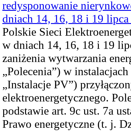
redysponowanie nierynkowe 
dniach 14, 16, 18 i 19 lipca
Polskie Sieci Elektroenerge
w dniach 14, 16, 18 i 19 li
zaniżenia wytwarzania energi
„Polecenia”) w instalacjach
„Instalacje PV”) przyłączo
elektroenergetycznego. Pol
podstawie art. 9c ust. 7a us
Prawo energetyczne (t. j. Dz