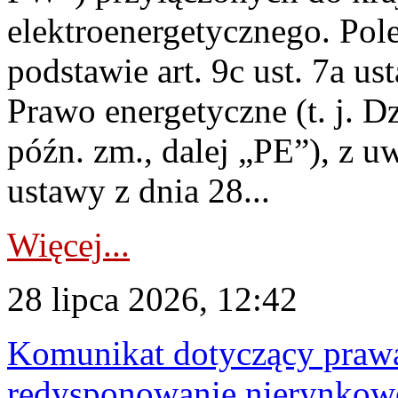
elektroenergetycznego. Pol
podstawie art. 9c ust. 7a us
Prawo energetyczne (t. j. D
późn. zm., dalej „PE”), z u
ustawy z dnia 28...
Więcej...
28 lipca 2026, 12:42
Komunikat dotyczący praw
redysponowanie nierynkowe 