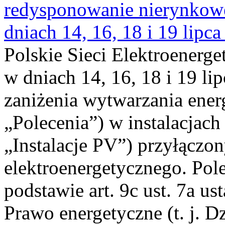
redysponowanie nierynkowe 
dniach 14, 16, 18 i 19 lipca
Polskie Sieci Elektroenerge
w dniach 14, 16, 18 i 19 li
zaniżenia wytwarzania energi
„Polecenia”) w instalacjach
„Instalacje PV”) przyłączo
elektroenergetycznego. Pol
podstawie art. 9c ust. 7a us
Prawo energetyczne (t. j. Dz