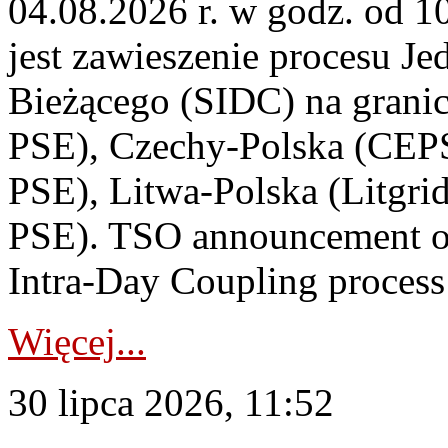
04.08.2026 r. w godz. od 
jest zawieszenie procesu J
Bieżącego (SIDC) na grani
PSE), Czechy-Polska (CEP
PSE), Litwa-Polska (Litgri
PSE). TSO announcement on
Intra-Day Coupling process
Więcej...
30 lipca 2026, 11:52