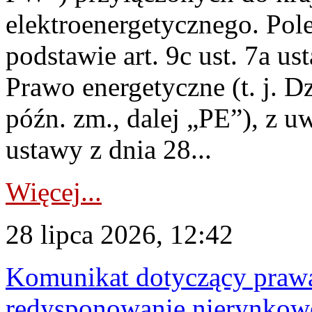
elektroenergetycznego. Pol
podstawie art. 9c ust. 7a us
Prawo energetyczne (t. j. D
późn. zm., dalej „PE”), z u
ustawy z dnia 28...
Więcej...
28 lipca 2026, 12:42
Komunikat dotyczący praw
redysponowanie nierynkowe 