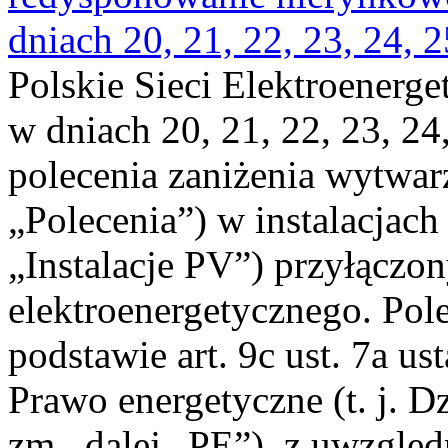
dniach 20, 21, 22, 23, 24, 2
Polskie Sieci Elektroenerge
w dniach 20, 21, 22, 23, 24,
polecenia zaniżenia wytwarz
„Polecenia”) w instalacjach
„Instalacje PV”) przyłączo
elektroenergetycznego. Pol
podstawie art. 9c ust. 7a us
Prawo energetyczne (t. j. Dz
zm., dalej „PE”), z uwzględ