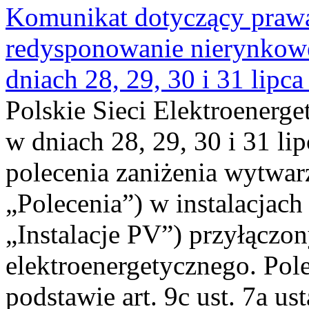
Komunikat dotyczący praw
redysponowanie nierynkowe 
dniach 28, 29, 30 i 31 lipca
Polskie Sieci Elektroenerge
w dniach 28, 29, 30 i 31 lip
polecenia zaniżenia wytwarz
„Polecenia”) w instalacjach
„Instalacje PV”) przyłączo
elektroenergetycznego. Pol
podstawie art. 9c ust. 7a us