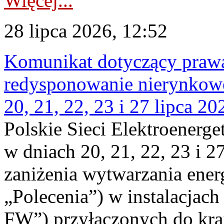
Więcej...
28 lipca 2026, 12:52
Komunikat dotyczący praw
redysponowanie nierynkowe
20, 21, 22, 23 i 27 lipca 202
Polskie Sieci Elektroenerge
w dniach 20, 21, 22, 23 i 2
zaniżenia wytwarzania energi
„Polecenia”) w instalacjach
FW”) przyłączonych do kr