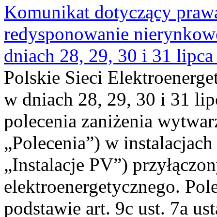
Komunikat dotyczący praw
redysponowanie nierynkowe 
dniach 28, 29, 30 i 31 lipca
Polskie Sieci Elektroenerge
w dniach 28, 29, 30 i 31 lip
polecenia zaniżenia wytwarz
„Polecenia”) w instalacjach
„Instalacje PV”) przyłączo
elektroenergetycznego. Pol
podstawie art. 9c ust. 7a us