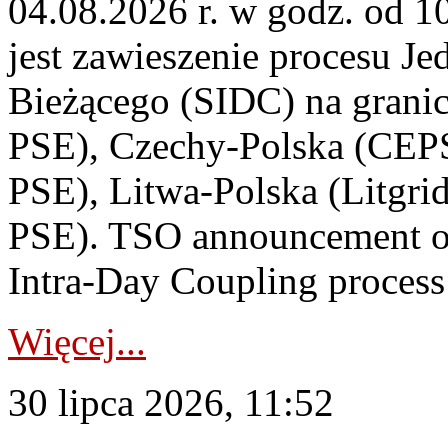
04.08.2026 r. w godz. od 
jest zawieszenie procesu J
Bieżącego (SIDC) na grani
PSE), Czechy-Polska (CEP
PSE), Litwa-Polska (Litgri
PSE). TSO announcement on
Intra-Day Coupling process
Więcej...
30 lipca 2026, 11:52