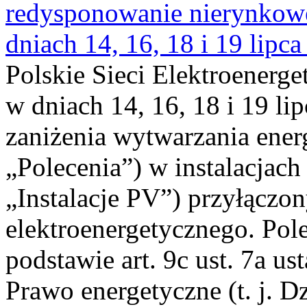
redysponowanie nierynkowe 
dniach 14, 16, 18 i 19 lipca
Polskie Sieci Elektroenerge
w dniach 14, 16, 18 i 19 li
zaniżenia wytwarzania energi
„Polecenia”) w instalacjach
„Instalacje PV”) przyłączo
elektroenergetycznego. Pol
podstawie art. 9c ust. 7a us
Prawo energetyczne (t. j. Dz