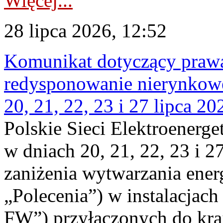
Więcej...
28 lipca 2026, 12:52
Komunikat dotyczący praw
redysponowanie nierynkowe
20, 21, 22, 23 i 27 lipca 202
Polskie Sieci Elektroenerge
w dniach 20, 21, 22, 23 i 2
zaniżenia wytwarzania energi
„Polecenia”) w instalacjach
FW”) przyłączonych do kr