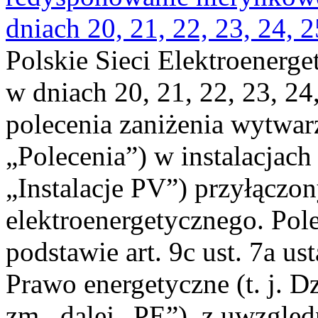
dniach 20, 21, 22, 23, 24, 2
Polskie Sieci Elektroenerge
w dniach 20, 21, 22, 23, 24,
polecenia zaniżenia wytwarz
„Polecenia”) w instalacjach
„Instalacje PV”) przyłączo
elektroenergetycznego. Pol
podstawie art. 9c ust. 7a us
Prawo energetyczne (t. j. Dz
zm., dalej „PE”), z uwzględ