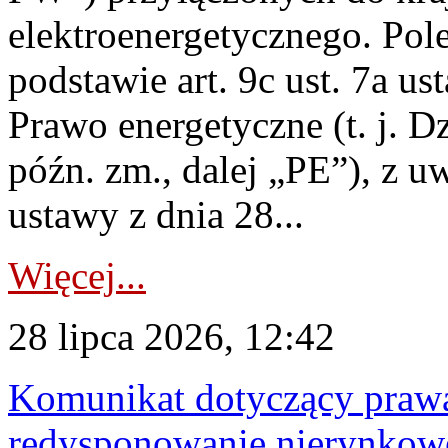
elektroenergetycznego. Pol
podstawie art. 9c ust. 7a us
Prawo energetyczne (t. j. D
późn. zm., dalej „PE”), z u
ustawy z dnia 28...
Więcej...
28 lipca 2026, 12:42
Komunikat dotyczący praw
redysponowanie nierynkowe 