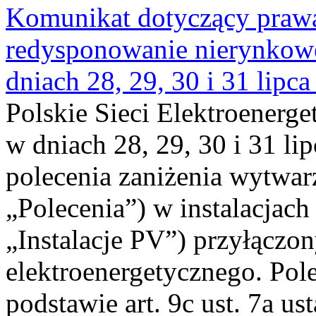
Komunikat dotyczący praw
redysponowanie nierynkowe 
dniach 28, 29, 30 i 31 lipca
Polskie Sieci Elektroenerge
w dniach 28, 29, 30 i 31 lip
polecenia zaniżenia wytwarz
„Polecenia”) w instalacjach
„Instalacje PV”) przyłączo
elektroenergetycznego. Pol
podstawie art. 9c ust. 7a us