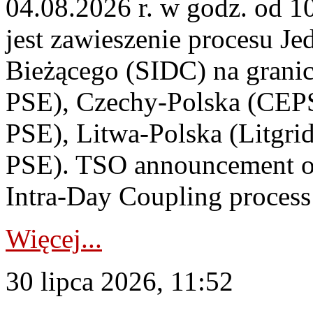
04.08.2026 r. w godz. od 
jest zawieszenie procesu J
Bieżącego (SIDC) na grani
PSE), Czechy-Polska (CEP
PSE), Litwa-Polska (Litgri
PSE). TSO announcement on
Intra-Day Coupling process
Więcej...
30 lipca 2026, 11:52