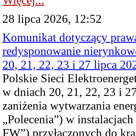
Więcej...
28 lipca 2026, 12:52
Komunikat dotyczący praw
redysponowanie nierynkowe
20, 21, 22, 23 i 27 lipca 202
Polskie Sieci Elektroenerge
w dniach 20, 21, 22, 23 i 2
zaniżenia wytwarzania energi
„Polecenia”) w instalacjach
FW”) przyłączonych do kr