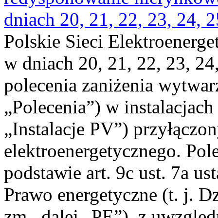
dniach 20, 21, 22, 23, 24, 2
Polskie Sieci Elektroenerge
w dniach 20, 21, 22, 23, 24,
polecenia zaniżenia wytwarz
„Polecenia”) w instalacjach
„Instalacje PV”) przyłączo
elektroenergetycznego. Pol
podstawie art. 9c ust. 7a us
Prawo energetyczne (t. j. Dz
zm., dalej „PE”), z uwzględ