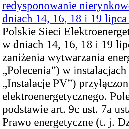
redysponowanie nierynkowe 
dniach 14, 16, 18 i 19 lipca
Polskie Sieci Elektroenerge
w dniach 14, 16, 18 i 19 li
zaniżenia wytwarzania energi
„Polecenia”) w instalacjach
„Instalacje PV”) przyłączo
elektroenergetycznego. Pol
podstawie art. 9c ust. 7a us
Prawo energetyczne (t. j. Dz