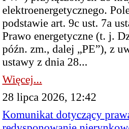
elektroenergetycznego. Pol
podstawie art. 9c ust. 7a us
Prawo energetyczne (t. j. D
późn. zm., dalej „PE”), z u
ustawy z dnia 28...
Więcej...
28 lipca 2026, 12:42
Komunikat dotyczący praw
redysponowanie nierynkowe 