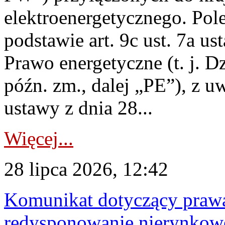
elektroenergetycznego. Pol
podstawie art. 9c ust. 7a us
Prawo energetyczne (t. j. D
późn. zm., dalej „PE”), z u
ustawy z dnia 28...
Więcej...
28 lipca 2026, 12:42
Komunikat dotyczący praw
redysponowanie nierynkowe 