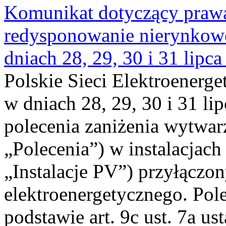
Komunikat dotyczący praw
redysponowanie nierynkowe 
dniach 28, 29, 30 i 31 lipca
Polskie Sieci Elektroenerge
w dniach 28, 29, 30 i 31 lip
polecenia zaniżenia wytwarz
„Polecenia”) w instalacjach
„Instalacje PV”) przyłączo
elektroenergetycznego. Pol
podstawie art. 9c ust. 7a us