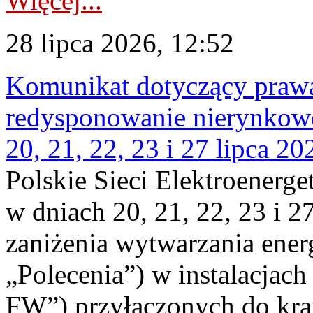
Więcej...
28 lipca 2026, 12:52
Komunikat dotyczący praw
redysponowanie nierynkowe
20, 21, 22, 23 i 27 lipca 202
Polskie Sieci Elektroenerge
w dniach 20, 21, 22, 23 i 2
zaniżenia wytwarzania energi
„Polecenia”) w instalacjach
FW”) przyłączonych do kr