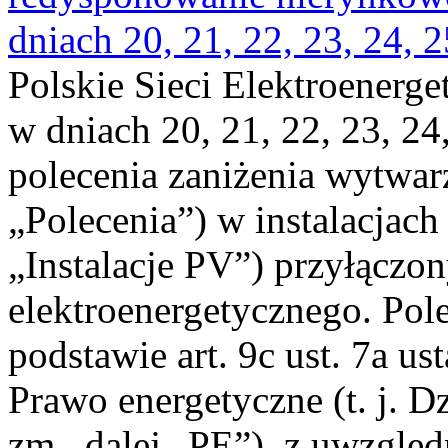
dniach 20, 21, 22, 23, 24, 2
Polskie Sieci Elektroenerge
w dniach 20, 21, 22, 23, 24,
polecenia zaniżenia wytwarz
„Polecenia”) w instalacjach
„Instalacje PV”) przyłączo
elektroenergetycznego. Pol
podstawie art. 9c ust. 7a us
Prawo energetyczne (t. j. Dz
zm., dalej „PE”), z uwzględ