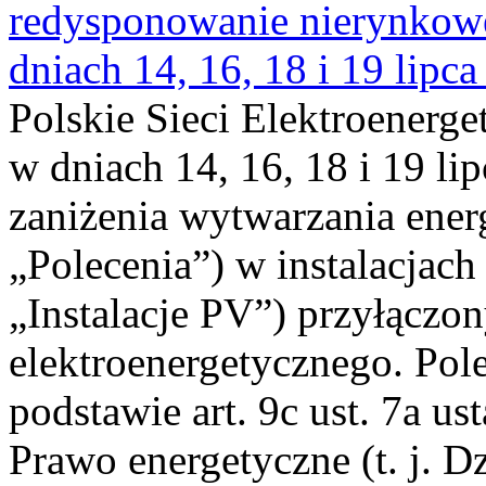
redysponowanie nierynkowe 
dniach 14, 16, 18 i 19 lipca
Polskie Sieci Elektroenerge
w dniach 14, 16, 18 i 19 li
zaniżenia wytwarzania energi
„Polecenia”) w instalacjach
„Instalacje PV”) przyłączo
elektroenergetycznego. Pol
podstawie art. 9c ust. 7a us
Prawo energetyczne (t. j. Dz