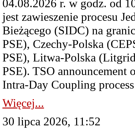
04.08.2026 r. w godz. od 
jest zawieszenie procesu J
Bieżącego (SIDC) na grani
PSE), Czechy-Polska (CEP
PSE), Litwa-Polska (Litgri
PSE). TSO announcement on
Intra-Day Coupling process
Więcej...
30 lipca 2026, 11:52