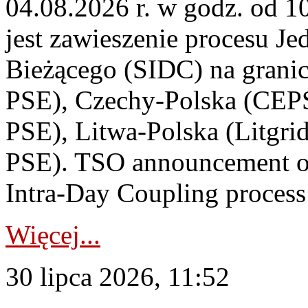
04.08.2026 r. w godz. od 
jest zawieszenie procesu J
Bieżącego (SIDC) na grani
PSE), Czechy-Polska (CEP
PSE), Litwa-Polska (Litgri
PSE). TSO announcement on
Intra-Day Coupling process
Więcej...
30 lipca 2026, 11:52