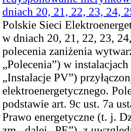
dniach 20, 21, 22, 23, 24, 2
Polskie Sieci Elektroenerge
w dniach 20, 21, 22, 23, 24,
polecenia zaniżenia wytwarz
„Polecenia”) w instalacjach
„Instalacje PV”) przyłączo
elektroenergetycznego. Pol
podstawie art. 9c ust. 7a us
Prawo energetyczne (t. j. Dz
zm., dalej „PE”), z uwzględ