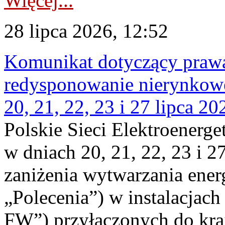
Więcej...
28 lipca 2026, 12:52
Komunikat dotyczący praw
redysponowanie nierynkowe
20, 21, 22, 23 i 27 lipca 202
Polskie Sieci Elektroenerge
w dniach 20, 21, 22, 23 i 2
zaniżenia wytwarzania energi
„Polecenia”) w instalacjach
FW”) przyłączonych do kr