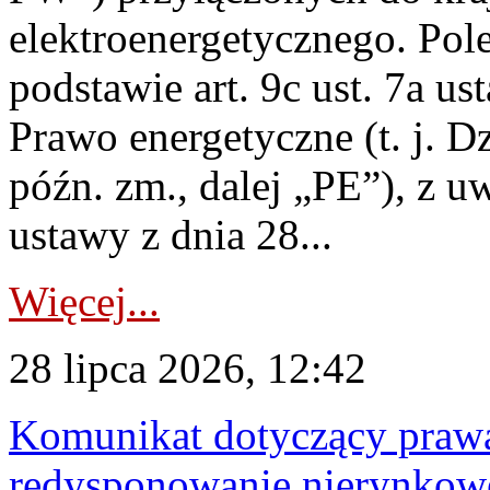
elektroenergetycznego. Pol
podstawie art. 9c ust. 7a us
Prawo energetyczne (t. j. D
późn. zm., dalej „PE”), z u
ustawy z dnia 28...
Więcej...
28 lipca 2026, 12:42
Komunikat dotyczący praw
redysponowanie nierynkowe 