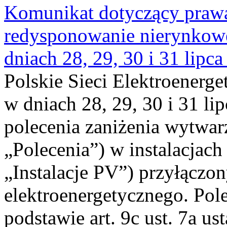
Komunikat dotyczący praw
redysponowanie nierynkowe 
dniach 28, 29, 30 i 31 lipca
Polskie Sieci Elektroenerge
w dniach 28, 29, 30 i 31 lip
polecenia zaniżenia wytwarz
„Polecenia”) w instalacjach
„Instalacje PV”) przyłączo
elektroenergetycznego. Pol
podstawie art. 9c ust. 7a us