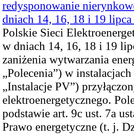
redysponowanie nierynkowe 
dniach 14, 16, 18 i 19 lipca
Polskie Sieci Elektroenerge
w dniach 14, 16, 18 i 19 li
zaniżenia wytwarzania energi
„Polecenia”) w instalacjach
„Instalacje PV”) przyłączo
elektroenergetycznego. Pol
podstawie art. 9c ust. 7a us
Prawo energetyczne (t. j. Dz