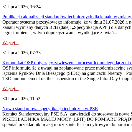
31 lipca 2026, 16:24
Publikacja aktualizacji standardów technicznych dla kanału wymian
Operator systemu przesyłowego informuje, że w dniu 31.07.2026 r. na
kanału wymiany danych B2B (dalej: „Specyfikacja API”) dla dany
tego strumienia, w tym doprecyzowania wynikające z pytań...
Więcej...
31 lipca 2026, 07:33
Komunikat OSP dotyczący zawieszenia procesu Jednolitego łączeni
OSP informuje, że z uwagi na zaplanowane prace modernizacyjne sy
łączenia Rynków Dnia Bieżącego (SIDC) na granicach: Niemcy - Po
TSO announcement on the suspension of the Single Intra-Day Couplin
Więcej...
30 lipca 2026, 11:52
Nowa standardowa specyfikacja techniczna w PSE
Komitet Standaryzacyjny PSE S.A. zatwierdził do stosowania n
PRZEKŁADNIKA MAŁEJ MOCY (LPIT) DO POMIARU PRĄDU
spełniać przekładniki małej mocy z interfejsem cyfrowym do pomiar