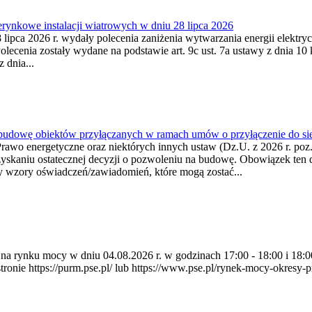
ynkowe instalacji wiatrowych w dniu 28 lipca 2026
lipca 2026 r. wydały polecenia zaniżenia wytwarzania energii elektrycz
cenia zostały wydane na podstawie art. 9c ust. 7a ustawy z dnia 10 k
 dnia...
 budowę obiektów przyłączanych w ramach umów o przyłączenie do sie
Prawo energetyczne oraz niektórych innych ustaw (Dz.U. z 2026 r. po
uzyskaniu ostatecznej decyzji o pozwoleniu na budowę. Obowiązek ten 
y wzory oświadczeń/zawiadomień, które mogą zostać...
ia na rynku mocy w dniu 04.08.2026 r. w godzinach 17:00 - 18:00 i 1
e https://purm.pse.pl/ lub https://www.pse.pl/rynek-mocy-okresy-prz