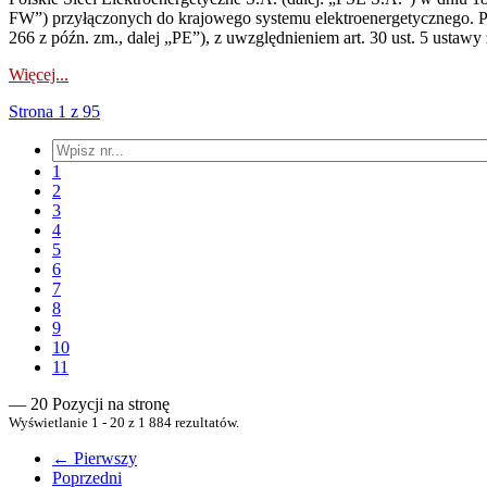
FW”) przyłączonych do krajowego systemu elektroenergetycznego. Pole
266 z późn. zm., dalej „PE”), z uwzględnieniem art. 30 ust. 5 ustawy z
Więcej...
Strona 1 z 95
1
2
3
4
5
6
7
8
9
10
11
— 20 Pozycji na stronę
Wyświetlanie 1 - 20 z 1 884 rezultatów.
← Pierwszy
Poprzedni