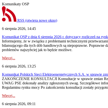
Komunikaty OSP
RSS
(otwiera nowe okno)
6 sierpnia 2026, 14:45
Komunikat OSP z dnia 6 sierpnia 2026 r. dotyczący rozliczeń na rynku
Informujemy, że w związku z problemami technicznymi przetwarzani
bilansującego dla tych dób handlowych są niepoprawne. Poprawne dane
problemów najszybciej jak to będzie możliwe.
Więcej...
6 sierpnia 2026, 13:25
Komunikat Polskich Sieci Elektroenergetycznych S.A. w sprawie z
ZAKOŃCZENIE KONSULTACJI Konsultacje w sprawie zmian Regula
UWAG PSE dokonały analizy zgłoszonych uwag. Szczegółowe informac
Regulaminu rynku mocy Po zakończeniu konsultacji zostały przygoto
Więcej...
6 sierpnia 2026, 09:11