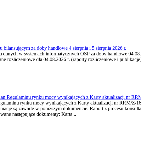
 bilansującym za doby handlowe 4 sierpnia i 5 sierpnia 2026 r.
a danych w systemach informatycznych OSP za doby handlowe 04.08.202
 rozliczeniowe dla 04.08.2026 r. (raporty rozliczeniowe i publikacje)
mian Regulaminu rynku mocy wynikających z Karty aktualizacji nr RR
minu rynku mocy wynikających z Karty aktualizacji nr RRM/Z/
je są zawarte w poniższym dokumencie: Raport z procesu konsultacj
wane następujące dokumenty: Karta...