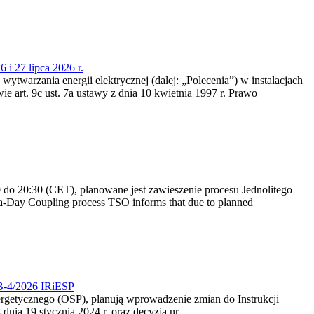
 i 27 lipca 2026 r.
 wytwarzania energii elektrycznej (dalej: „Polecenia”) w instalacjach
e art. 9c ust. 7a ustawy z dnia 10 kwietnia 1997 r. Prawo
do 20:30 (CET), planowane jest zawieszenie procesu Jednolitego
-Day Coupling process TSO informs that due to planned
CB-4/2026 IRiESP
nergetycznego (OSP), planują wprowadzenie zmian do Instrukcji
nia 19 stycznia 2024 r. oraz decyzją nr