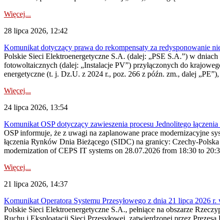
Więcej...
28 lipca 2026, 12:42
Komunikat dotyczący prawa do rekompensaty za redysponowanie nieryn
Polskie Sieci Elektroenergetyczne S.A. (dalej: „PSE S.A.”) w dniach 2
fotowoltaicznych (dalej: „Instalacje PV”) przyłączonych do krajoweg
energetyczne (t. j. Dz.U. z 2024 r., poz. 266 z późn. zm., dalej „PE”),
Więcej...
24 lipca 2026, 13:54
Komunikat OSP dotyczący zawieszenia procesu Jednolitego łączeni
OSP informuje, że z uwagi na zaplanowane prace modernizacyjne sy
łączenia Rynków Dnia Bieżącego (SIDC) na granicy: Czechy-Polska 
modernization of CEPS IT systems on 28.07.2026 from 18:30 to 20:30, 
Więcej...
21 lipca 2026, 14:37
Komunikat Operatora Systemu Przesyłowego z dnia 21 lipca 2026 r. 
Polskie Sieci Elektroenergetyczne S.A., pełniące na obszarze Rzecz
Ruchu i Eksploatacji Sieci Przesyłowej, zatwierdzonej przez Prezes