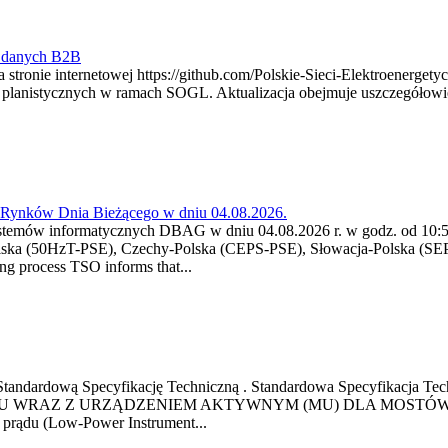
y danych B2B
 stronie internetowej https://github.com/Polskie-Sieci-Elektroenerget
ch planistycznych w ramach SOGL. Aktualizacja obejmuje uszczegół
a Rynków Dnia Bieżącego w dniu 04.08.2026.
stemów informatycznych DBAG w dniu 04.08.2026 r. w godz. od 10:55
lska (50HzT-PSE), Czechy-Polska (CEPS-PSE), Słowacja-Polska (SEP
g process TSO informs that...
ową Standardową Specyfikację Techniczną . Standardowa Specyfi
 WRAZ Z URZĄDZENIEM AKTYWNYM (MU) DLA MOSTÓW SZYN
u prądu (Low-Power Instrument...