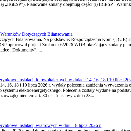
j „IRiESP”). Planowane zmiany obejmują części (i) IRiESP - Warunki 
26 Warunków Dotyczących Bilansowania
ących Bilansowania. Na podstawie: Rozporządzenia Komisji (UE) 2017
OSP opracował projekt Zmian nr 6/2026 WDB określający zmiany pla
ładce „Dokumenty”. ...
kowe instalacji fotowoltaicznych w dniach 14, 16, 18 i 19 lipca 202
4, 16, 18 i 19 lipca 2026 r. wydały polecenia zaniżenia wytwarzania ene
o systemu elektroenergetycznego. Polecenia zostały wydane na podstawi
 z uwzględnieniem art. 30 ust. 5 ustawy z dnia 28...
ynkowe instalacji wiatrowych w dniu 18 lipca 2026 r.
lipca 2026 r. wydały polecenia zaniżenia wytwarzania energii elektrycz