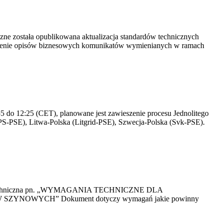
yczne została opublikowana aktualizacja standardów technicznych
owienie opisów biznesowych komunikatów wymienianych w ramach
 do 12:25 (CET), planowane jest zawieszenie procesu Jednolitego
S-PSE), Litwa-Polska (Litgrid-PSE), Szwecja-Polska (Svk-PSE).
kacja Techniczna pn. „WYMAGANIA TECHNICZNE DLA
OWYCH” Dokument dotyczy wymagań jakie powinny