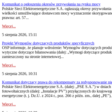
Komunikat o ogłoszeniu okresów przywołania na rynku mocy
Polskie Sieci Elektroenergetyczne S.A. ogłaszają okresy przywołania
wielkości umożliwiające dostawcom mocy wyznaczenie skorygowanego
prawna: art. 57...
Więcej...
5 sierpnia 2026, 15:11
Projekt Wymogów dotyczących produktów specyficznych
OSP informuje, że planuje wdrożenie: Wymogów dotyczących produktów
wytyczne dotyczące bilansowania (dalej: „Wymogi dotyczące produ
zamieszczony na stronie internetowej...
Więcej...
5 sierpnia 2026, 10:31
Komunikat dotyczący prawa do rekompensaty za redysponowanie nieryn
Polskie Sieci Elektroenergetyczne S.A. (dalej: „PSE S.A.”) w dniach 2
fotowoltaicznych (dalej: „Instalacje PV”) przyłączonych do krajoweg
energetyczne (t. j. Dz.U. z 2024 r., poz. 266 z późn. zm., dalej „PE”),
Więcej...