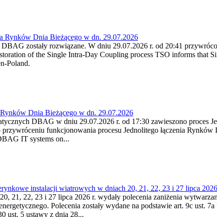
ia Rynków Dnia Bieżącego w dn. 29.07.2026
h DBAG zostały rozwiązane. W dniu 29.07.2026 r. od 20:41 przywróco
ration of the Single Intra-Day Coupling process TSO informs that Si
en-Poland.
a Rynków Dnia Bieżącego w dn. 29.07.2026
atycznych DBAG w dniu 29.07.2026 r. od 17:30 zawieszono proces Je
przywróceniu funkcjonowania procesu Jednolitego łączenia Rynków D
 DBAG IT systems on...
nkowe instalacji wiatrowych w dniach 20, 21, 22, 23 i 27 lipca 2026 
20, 21, 22, 23 i 27 lipca 2026 r. wydały polecenia zaniżenia wytwarzani
nergetycznego. Polecenia zostały wydane na podstawie art. 9c ust. 7a 
0 ust. 5 ustawy z dnia 28...