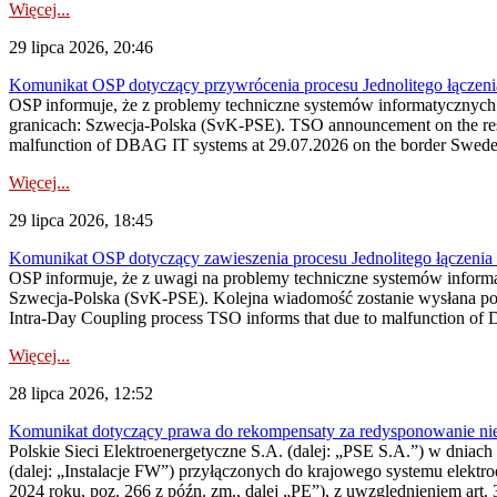
Więcej...
29 lipca 2026, 20:46
Komunikat OSP dotyczący przywrócenia procesu Jednolitego łączen
OSP informuje, że z problemy techniczne systemów informatycznyc
granicach: Szwecja-Polska (SvK-PSE). TSO announcement on the resto
malfunction of DBAG IT systems at 29.07.2026 on the border Swed
Więcej...
29 lipca 2026, 18:45
Komunikat OSP dotyczący zawieszenia procesu Jednolitego łączeni
OSP informuje, że z uwagi na problemy techniczne systemów inform
Szwecja-Polska (SvK-PSE). Kolejna wiadomość zostanie wysłana po 
Intra-Day Coupling process TSO informs that due to malfunction of
Więcej...
28 lipca 2026, 12:52
Komunikat dotyczący prawa do rekompensaty za redysponowanie niery
Polskie Sieci Elektroenergetyczne S.A. (dalej: „PSE S.A.”) w dniach 
(dalej: „Instalacje FW”) przyłączonych do krajowego systemu elektroe
2024 roku, poz. 266 z późn. zm., dalej „PE”), z uwzględnieniem art. 3