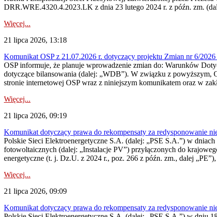
DRR.WRE.4320.4.2023.LK z dnia 23 lutego 2024 r. z późn. zm. (dale
Więcej...
21 lipca 2026, 13:18
Komunikat OSP z 21.07.2026 r. dotyczący projektu Zmian nr 6/20
OSP informuje, że planuje wprowadzenie zmian do: Warunków Dotycz
dotyczące bilansowania (dalej: „WDB”). W związku z powyższym, 
stronie internetowej OSP wraz z niniejszym komunikatem oraz w zak
Więcej...
21 lipca 2026, 09:19
Komunikat dotyczący prawa do rekompensaty za redysponowanie nieryn
Polskie Sieci Elektroenergetyczne S.A. (dalej: „PSE S.A.”) w dniach 1
fotowoltaicznych (dalej: „Instalacje PV”) przyłączonych do krajoweg
energetyczne (t. j. Dz.U. z 2024 r., poz. 266 z późn. zm., dalej „PE”),
Więcej...
21 lipca 2026, 09:09
Komunikat dotyczący prawa do rekompensaty za redysponowanie nier
Polskie Sieci Elektroenergetyczne S.A. (dalej: „PSE S.A.”) w dniu 18 