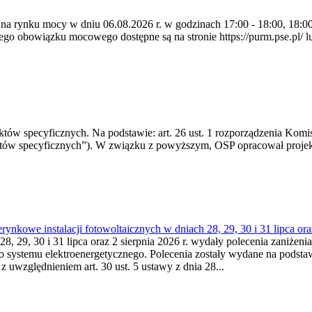
 na rynku mocy w dniu 06.08.2026 r. w godzinach 17:00 - 18:00, 18:00 
 obowiązku mocowego dostępne są na stronie https://purm.pse.pl/ lu
 specyficznych. Na podstawie: art. 26 ust. 1 rozporządzenia Komisji
któw specyficznych”). W związku z powyższym, OSP opracował proje
kowe instalacji fotowoltaicznych w dniach 28, 29, 30 i 31 lipca ora
8, 29, 30 i 31 lipca oraz 2 sierpnia 2026 r. wydały polecenia zaniżenia
o systemu elektroenergetycznego. Polecenia zostały wydane na podstawi
 z uwzględnieniem art. 30 ust. 5 ustawy z dnia 28...