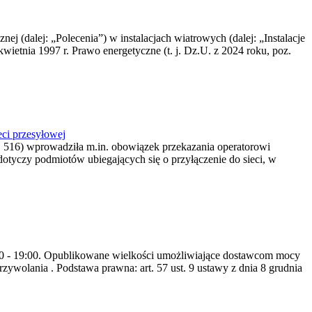
nej (dalej: „Polecenia”) w instalacjach wiatrowych (dalej: „Instalacje
wietnia 1997 r. Prawo energetyczne (t. j. Dz.U. z 2024 roku, poz.
ci przesyłowej
z. 516) wprowadziła m.in. obowiązek przekazania operatorowi
dotyczy podmiotów ubiegających się o przyłączenie do sieci, w
8:00 - 19:00. Opublikowane wielkości umożliwiające dostawcom mocy
ywolania . Podstawa prawna: art. 57 ust. 9 ustawy z dnia 8 grudnia