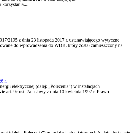
korzystania,...
/2195 z dnia 23‍ listopada 2017 r. ustanawiającego wytyczne
nowane do wprowadzenia do WDB, który został zamieszczony na
6 r.
rgii elektrycznej (dalej: „Polecenia”) w instalacjach
e art. 9c ust. 7a ustawy z dnia 10 kwietnia 1997 r. Prawo
nej (dalej: „Polecenia”) w instalacjach wiatrowych (dalej: „Instalacje