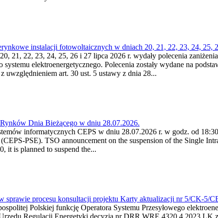
kowe instalacji fotowoltaicznych w dniach 20, 21, 22, 23, 24, 25, 26
0, 21, 22, 23, 24, 25, 26 i 27 lipca 2026 r. wydały polecenia zaniżenia
o systemu elektroenergetycznego. Polecenia zostały wydane na podstawi
 z uwzględnieniem art. 30 ust. 5 ustawy z dnia 28...
a Rynków Dnia Bieżącego w dniu 28.07.2026.
stemów informatycznych CEPS w dniu 28.07.2026 r. w godz. od 18:30 
(CEPS-PSE). TSO announcement on the suspension of the Single Intra
it is planned to suspend the...
w sprawie procesu konsultacji projektu Karty aktualizacji nr 5/CK-5/
ypospolitej Polskiej funkcję Operatora Systemu Przesyłowego elektroe
a Urzędu Regulacji Energetyki decyzją nr DRR.WRE.4320.4.2023.LK z d