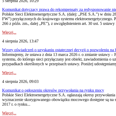
5 sierpnia 2026, 10:29
Komunikat dotyczący prawa do rekompensaty za redysponowanie nier
Polskie Sieci Elektroenergetyczne S.A. (dalej: „PSE S.A.”) w dniu 28 
FW”) przyłączonych do krajowego systemu elektroenergetycznego. Pole
266 z późn. zm., dalej „PE”), z uwzględnieniem art. 30 ust. 5 ustawy z
Więcej...
4 sierpnia 2026, 13:47
Wzory oświadczeń o uzyskaniu ostatecznej decyzji o pozwoleniu na
Informujemy, że ustawa z dnia 13 marca 2026 r. o zmianie ustawy – 
systemu, do którego sieci przyłączany jest obiekt, zawiadomienia o 
przypadkach określonych w przepisach ustawy. Poniżej udostępniam
Więcej...
4 sierpnia 2026, 09:03
Komunikat o ogłoszeniu okresów przywołania na rynku mocy
Polskie Sieci Elektroenergetyczne S.A. ogłaszają okresy przywołan
wyznaczenie skorygowanego obowiązku mocowego dostępne są na stroni
2017 r. o rynku...
Więcej...