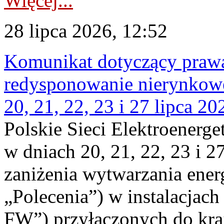
Więcej...
28 lipca 2026, 12:52
Komunikat dotyczący praw
redysponowanie nierynkowe
20, 21, 22, 23 i 27 lipca 202
Polskie Sieci Elektroenerge
w dniach 20, 21, 22, 23 i 2
zaniżenia wytwarzania energi
„Polecenia”) w instalacjach
FW”) przyłączonych do kr