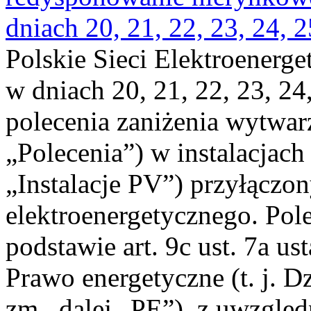
dniach 20, 21, 22, 23, 24, 2
Polskie Sieci Elektroenerge
w dniach 20, 21, 22, 23, 24,
polecenia zaniżenia wytwarz
„Polecenia”) w instalacjach
„Instalacje PV”) przyłączo
elektroenergetycznego. Pol
podstawie art. 9c ust. 7a us
Prawo energetyczne (t. j. Dz
zm., dalej „PE”), z uwzględ