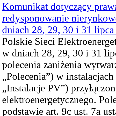
Komunikat dotyczący praw
redysponowanie nierynkowe 
dniach 28, 29, 30 i 31 lipca
Polskie Sieci Elektroenerge
w dniach 28, 29, 30 i 31 lip
polecenia zaniżenia wytwarz
„Polecenia”) w instalacjach
„Instalacje PV”) przyłączo
elektroenergetycznego. Pol
podstawie art. 9c ust. 7a us