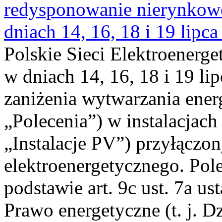
redysponowanie nierynkowe 
dniach 14, 16, 18 i 19 lipca
Polskie Sieci Elektroenerge
w dniach 14, 16, 18 i 19 li
zaniżenia wytwarzania energi
„Polecenia”) w instalacjach
„Instalacje PV”) przyłączo
elektroenergetycznego. Pol
podstawie art. 9c ust. 7a us
Prawo energetyczne (t. j. Dz