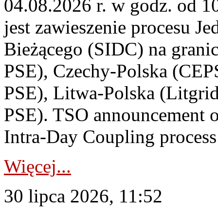
04.08.2026 r. w godz. od 
jest zawieszenie procesu J
Bieżącego (SIDC) na grani
PSE), Czechy-Polska (CEP
PSE), Litwa-Polska (Litgri
PSE). TSO announcement on
Intra-Day Coupling process
Więcej...
30 lipca 2026, 11:52