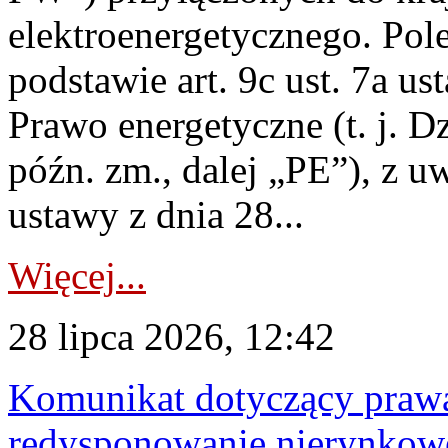
elektroenergetycznego. Pol
podstawie art. 9c ust. 7a us
Prawo energetyczne (t. j. D
późn. zm., dalej „PE”), z u
ustawy z dnia 28...
Więcej...
28 lipca 2026, 12:42
Komunikat dotyczący praw
redysponowanie nierynkowe 