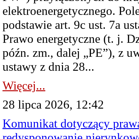
elektroenergetycznego. Pol
podstawie art. 9c ust. 7a us
Prawo energetyczne (t. j. D
późn. zm., dalej „PE”), z u
ustawy z dnia 28...
Więcej...
28 lipca 2026, 12:42
Komunikat dotyczący praw
redysponowanie nierynkowe 