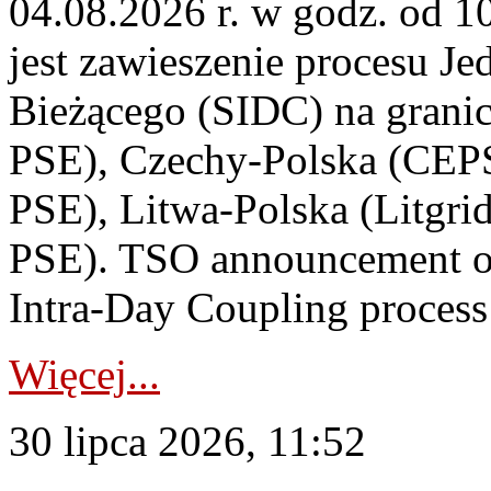
04.08.2026 r. w godz. od 
jest zawieszenie procesu J
Bieżącego (SIDC) na grani
PSE), Czechy-Polska (CEP
PSE), Litwa-Polska (Litgri
PSE). TSO announcement on
Intra-Day Coupling process
Więcej...
30 lipca 2026, 11:52