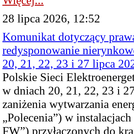
Więcej...
28 lipca 2026, 12:52
Komunikat dotyczący praw
redysponowanie nierynkowe
20, 21, 22, 23 i 27 lipca 202
Polskie Sieci Elektroenerge
w dniach 20, 21, 22, 23 i 2
zaniżenia wytwarzania energi
„Polecenia”) w instalacjach
FW”) przyłączonych do kr