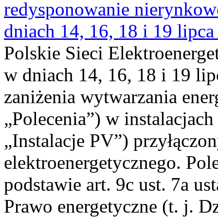
redysponowanie nierynkowe 
dniach 14, 16, 18 i 19 lipca
Polskie Sieci Elektroenerge
w dniach 14, 16, 18 i 19 li
zaniżenia wytwarzania energi
„Polecenia”) w instalacjach
„Instalacje PV”) przyłączo
elektroenergetycznego. Pol
podstawie art. 9c ust. 7a us
Prawo energetyczne (t. j. Dz