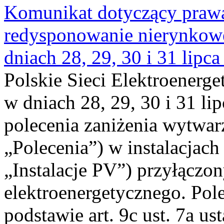
Komunikat dotyczący praw
redysponowanie nierynkowe 
dniach 28, 29, 30 i 31 lipca
Polskie Sieci Elektroenerge
w dniach 28, 29, 30 i 31 lip
polecenia zaniżenia wytwarz
„Polecenia”) w instalacjach
„Instalacje PV”) przyłączo
elektroenergetycznego. Pol
podstawie art. 9c ust. 7a us