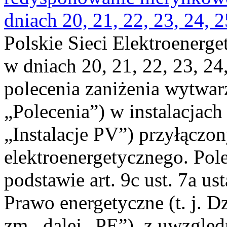
dniach 20, 21, 22, 23, 24, 2
Polskie Sieci Elektroenerge
w dniach 20, 21, 22, 23, 24,
polecenia zaniżenia wytwarz
„Polecenia”) w instalacjach
„Instalacje PV”) przyłączo
elektroenergetycznego. Pol
podstawie art. 9c ust. 7a us
Prawo energetyczne (t. j. Dz
zm., dalej „PE”), z uwzględ