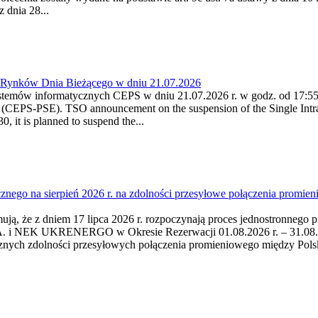
 dnia 28...
a Rynków Dnia Bieżącego w dniu 21.07.2026
stemów informatycznych CEPS w dniu 21.07.2026 r. w godz. od 17:55 -
(CEPS-PSE). TSO announcement on the suspension of the Single Intra
 it is planned to suspend the...
cznego na sierpień 2026 r. na zdolności przesyłowe połączenia pro
mują, że z dniem 17 lipca 2026 r. rozpoczynają proces jednostronnego 
i NEK UKRENERGO w Okresie Rezerwacji 01.08.2026 r. – 31.08.2026 
cznych zdolności przesyłowych połączenia promieniowego między Po