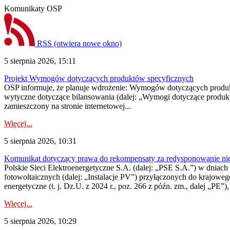
Komunikaty OSP
RSS
(otwiera nowe okno)
5 sierpnia 2026, 15:11
Projekt Wymogów dotyczących produktów specyficznych
OSP informuje, że planuje wdrożenie: Wymogów dotyczących produktów
wytyczne dotyczące bilansowania (dalej: „Wymogi dotyczące produ
zamieszczony na stronie internetowej...
Więcej...
5 sierpnia 2026, 10:31
Komunikat dotyczący prawa do rekompensaty za redysponowanie nieryn
Polskie Sieci Elektroenergetyczne S.A. (dalej: „PSE S.A.”) w dniach 2
fotowoltaicznych (dalej: „Instalacje PV”) przyłączonych do krajoweg
energetyczne (t. j. Dz.U. z 2024 r., poz. 266 z późn. zm., dalej „PE”),
Więcej...
5 sierpnia 2026, 10:29