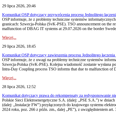
29 lipca 2026, 20:46
Komunikat OSP dotyczący przywrócenia procesu Jednolitego łączen
OSP informuje, że z problemy techniczne systemów informatycznyc
granicach: Szwecja-Polska (SvK-PSE). TSO announcement on the resto
malfunction of DBAG IT systems at 29.07.2026 on the border Swed
Więcej...
29 lipca 2026, 18:45
Komunikat OSP dotyczący zawieszenia procesu Jednolitego łączeni
OSP informuje, że z uwagi na problemy techniczne systemów inform
Szwecja-Polska (SvK-PSE). Kolejna wiadomość zostanie wysłana po 
Intra-Day Coupling process TSO informs that due to malfunction of
Więcej...
28 lipca 2026, 12:52
Komunikat dotyczący prawa do rekompensaty za redysponowanie niery
Polskie Sieci Elektroenergetyczne S.A. (dalej: „PSE S.A.”) w dniach 
(dalej: „Instalacje FW”) przyłączonych do krajowego systemu elektroe
2024 roku, poz. 266 z późn. zm., dalej „PE”), z uwzględnieniem art. 3