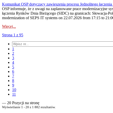
Komunikat OSP dotyczący zawieszenia procesu Jednolitego łączeni
OSP informuje, że z uwagi na zaplanowane prace modernizacyjne sy
łączenia Rynków Dnia Bieżącego (SIDC) na granicach: Słowacja-Pol
modernization of SEPS IT systems on 22.07.2026 from 17:15 to 21:00, 
Więcej...
Strona 1 z 95
1
2
3
4
5
6
7
8
9
10
11
— 20 Pozycji na stronę
Wyświetlanie 1 - 20 z 1 882 rezultatów.