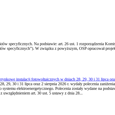
 specyficznych. Na podstawie: art. 26 ust. 1 rozporządzenia Komisji
któw specyficznych”). W związku z powyższym, OSP opracował proje
kowe instalacji fotowoltaicznych w dniach 28, 29, 30 i 31 lipca ora
8, 29, 30 i 31 lipca oraz 2 sierpnia 2026 r. wydały polecenia zaniżenia
o systemu elektroenergetycznego. Polecenia zostały wydane na podstawi
 z uwzględnieniem art. 30 ust. 5 ustawy z dnia 28...