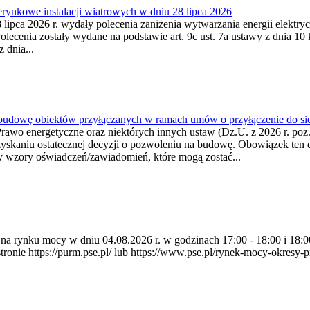
ynkowe instalacji wiatrowych w dniu 28 lipca 2026
lipca 2026 r. wydały polecenia zaniżenia wytwarzania energii elektrycz
cenia zostały wydane na podstawie art. 9c ust. 7a ustawy z dnia 10 k
 dnia...
 budowę obiektów przyłączanych w ramach umów o przyłączenie do sie
Prawo energetyczne oraz niektórych innych ustaw (Dz.U. z 2026 r. po
uzyskaniu ostatecznej decyzji o pozwoleniu na budowę. Obowiązek ten 
y wzory oświadczeń/zawiadomień, które mogą zostać...
ia na rynku mocy w dniu 04.08.2026 r. w godzinach 17:00 - 18:00 i 1
e https://purm.pse.pl/ lub https://www.pse.pl/rynek-mocy-okresy-prz