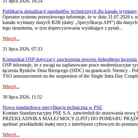
31 lipca 2026, 16:24
Publikacja aktualizacji standardów technicznych dla kanału wymian
Operator systemu przesyłowego informuje, że w dniu 31.07.2026 r. na
kanału wymiany danych B2B (dalej: „Specyfikacja API”) dla dany
tego strumienia, w tym doprecyzowania wynikające z pytań...
Więcej...
31 lipca 2026, 07:33
Komunikat OSP dotyczący zawieszenia procesu Jednolitego łączeni
OSP informuje, że z uwagi na zaplanowane prace modernizacyjne sy
łączenia Rynków Dnia Bieżącego (SIDC) na granicach: Niemcy - Po
TSO announcement on the suspension of the Single Intra-Day Couplin
Więcej...
30 lipca 2026, 11:52
Nowa standardowa specyfikacja techniczna w PSE
Komitet Standaryzacyjny PSE S.A. zatwierdził do stosowania n
PRZEKŁADNIKA MAŁEJ MOCY (LPIT) DO POMIARU PRĄDU
spełniać przekładniki małej mocy z interfejsem cyfrowym do pomiar
Więcej...