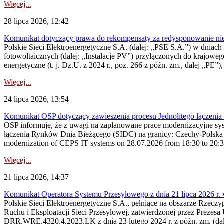
Więcej...
28 lipca 2026, 12:42
Komunikat dotyczący prawa do rekompensaty za redysponowanie nieryn
Polskie Sieci Elektroenergetyczne S.A. (dalej: „PSE S.A.”) w dniach 2
fotowoltaicznych (dalej: „Instalacje PV”) przyłączonych do krajoweg
energetyczne (t. j. Dz.U. z 2024 r., poz. 266 z późn. zm., dalej „PE”),
Więcej...
24 lipca 2026, 13:54
Komunikat OSP dotyczący zawieszenia procesu Jednolitego łączeni
OSP informuje, że z uwagi na zaplanowane prace modernizacyjne sy
łączenia Rynków Dnia Bieżącego (SIDC) na granicy: Czechy-Polska 
modernization of CEPS IT systems on 28.07.2026 from 18:30 to 20:30, 
Więcej...
21 lipca 2026, 14:37
Komunikat Operatora Systemu Przesyłowego z dnia 21 lipca 2026 r. 
Polskie Sieci Elektroenergetyczne S.A., pełniące na obszarze Rzecz
Ruchu i Eksploatacji Sieci Przesyłowej, zatwierdzonej przez Prezes
DRR.WRE.4320.4.2023.LK z dnia 23 lutego 2024 r. z późn. zm. (dale