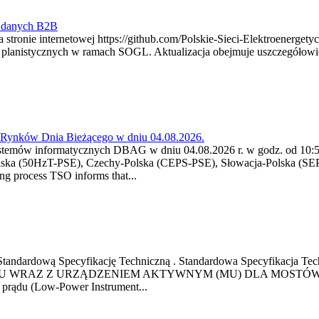
y danych B2B
 stronie internetowej https://github.com/Polskie-Sieci-Elektroenerget
ch planistycznych w ramach SOGL. Aktualizacja obejmuje uszczegół
a Rynków Dnia Bieżącego w dniu 04.08.2026.
stemów informatycznych DBAG w dniu 04.08.2026 r. w godz. od 10:55
lska (50HzT-PSE), Czechy-Polska (CEPS-PSE), Słowacja-Polska (SEP
g process TSO informs that...
ową Standardową Specyfikację Techniczną . Standardowa Specyfi
 WRAZ Z URZĄDZENIEM AKTYWNYM (MU) DLA MOSTÓW SZYN
u prądu (Low-Power Instrument...