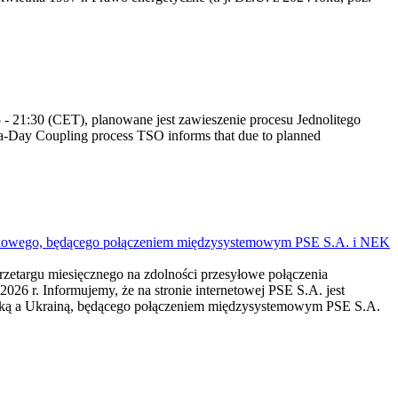
 21:30 (CET), planowane jest zawieszenie procesu Jednolitego
-Day Coupling process TSO informs that due to planned
mieniowego, będącego połączeniem międzysystemowym PSE S.A. i NEK
przetargu miesięcznego na zdolności przesyłowe połączenia
r. Informujemy, że na stronie internetowej PSE S.A. jest
lską a Ukrainą, będącego połączeniem międzysystemowym PSE S.A.