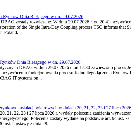
ia Rynków Dnia Bieżącego w dn. 29.07.2026
h DBAG zostały rozwiązane. W dniu 29.07.2026 r. od 20:41 przywróco
ration of the Single Intra-Day Coupling process TSO informs that Si
en-Poland.
a Rynków Dnia Bieżącego w dn. 29.07.2026
atycznych DBAG w dniu 29.07.2026 r. od 17:30 zawieszono proces Je
przywróceniu funkcjonowania procesu Jednolitego łączenia Rynków D
 DBAG IT systems on...
nkowe instalacji wiatrowych w dniach 20, 21, 22, 23 i 27 lipca 2026 
20, 21, 22, 23 i 27 lipca 2026 r. wydały polecenia zaniżenia wytwarzani
nergetycznego. Polecenia zostały wydane na podstawie art. 9c ust. 7a 
0 ust. 5 ustawy z dnia 28...