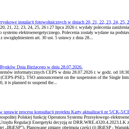
kowe instalacji fotowoltaicznych w dniach 20, 21, 22, 23, 24, 25, 26
0, 21, 22, 23, 24, 25, 26 i 27 lipca 2026 r. wydały polecenia zaniżenia
o systemu elektroenergetycznego. Polecenia zostały wydane na podstawi
 z uwzględnieniem art. 30 ust. 5 ustawy z dnia 28...
a Rynków Dnia Bieżącego w dniu 28.07.2026.
stemów informatycznych CEPS w dniu 28.07.2026 r. w godz. od 18:30 
(CEPS-PSE). TSO announcement on the suspension of the Single Intra
it is planned to suspend the...
w sprawie procesu konsultacji projektu Karty aktualizacji nr 5/CK-5/
ypospolitej Polskiej funkcję Operatora Systemu Przesyłowego elektroe
a Urzędu Regulacji Energetyki decyzją nr DRR.WRE.4320.4.2023.LK z d
j „IRiESP”). Planowane zmiany obejmują części (i) IRiESP - Warunki 