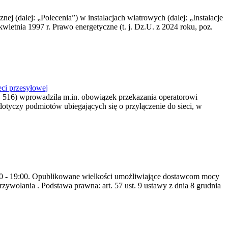
nej (dalej: „Polecenia”) w instalacjach wiatrowych (dalej: „Instalacje
wietnia 1997 r. Prawo energetyczne (t. j. Dz.U. z 2024 roku, poz.
ci przesyłowej
z. 516) wprowadziła m.in. obowiązek przekazania operatorowi
dotyczy podmiotów ubiegających się o przyłączenie do sieci, w
8:00 - 19:00. Opublikowane wielkości umożliwiające dostawcom mocy
ywolania . Podstawa prawna: art. 57 ust. 9 ustawy z dnia 8 grudnia