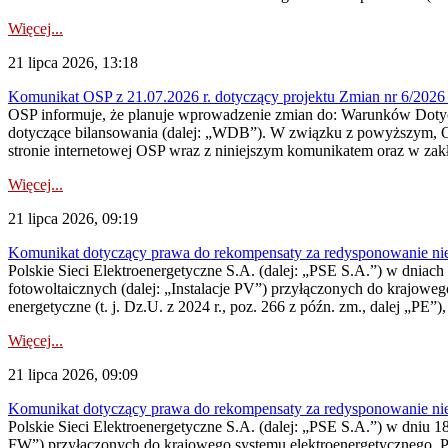
Więcej...
21 lipca 2026, 13:18
Komunikat OSP z 21.07.2026 r. dotyczący projektu Zmian nr 6/20
OSP informuje, że planuje wprowadzenie zmian do: Warunków Dotycz
dotyczące bilansowania (dalej: „WDB”). W związku z powyższym, 
stronie internetowej OSP wraz z niniejszym komunikatem oraz w zak
Więcej...
21 lipca 2026, 09:19
Komunikat dotyczący prawa do rekompensaty za redysponowanie nieryn
Polskie Sieci Elektroenergetyczne S.A. (dalej: „PSE S.A.”) w dniach 1
fotowoltaicznych (dalej: „Instalacje PV”) przyłączonych do krajoweg
energetyczne (t. j. Dz.U. z 2024 r., poz. 266 z późn. zm., dalej „PE”),
Więcej...
21 lipca 2026, 09:09
Komunikat dotyczący prawa do rekompensaty za redysponowanie nier
Polskie Sieci Elektroenergetyczne S.A. (dalej: „PSE S.A.”) w dniu 18 
FW”) przyłączonych do krajowego systemu elektroenergetycznego. Pole