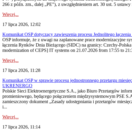
266 z późn. zm., dalej „PE”), z uwzględnieniem art. 30 ust. 5 ustawy z
Więcej...
17 lipca 2026, 12:02
Komunikat OSP dotyczący zawieszenia procesu Jednolitego łączeni
OSP informuje, że z uwagi na zaplanowane prace modernizacyjne sy
łączenia Rynków Dnia Bieżącego (SIDC) na granicy: Czechy-Polska 
modernization of CEPS] IT systems on 21.07.2026 from 17:55 to 21:30,
Więcej...
17 lipca 2026, 11:28
Komunikat OSP w sprawie procesu jednostronnego przetargu miesię
UKRENERGO
Polskie Sieci Elektroenergetyczne S.A., jako Biuro Przetargów infor
promieniowego, będącego połączeniem międzysystemowym PSE S.A. 
zamieszczony dokument „Zasady udostępniania i przetargów miesię
i...
Więcej...
17 lipca 2026, 11:14