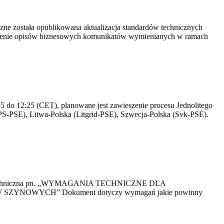
yczne została opublikowana aktualizacja standardów technicznych
owienie opisów biznesowych komunikatów wymienianych w ramach
 do 12:25 (CET), planowane jest zawieszenie procesu Jednolitego
S-PSE), Litwa-Polska (Litgrid-PSE), Szwecja-Polska (Svk-PSE).
kacja Techniczna pn. „WYMAGANIA TECHNICZNE DLA
OWYCH” Dokument dotyczy wymagań jakie powinny