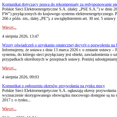
Komunikat dotyczący prawa do rekompensaty za redysponowanie nier
Polskie Sieci Elektroenergetyczne S.A. (dalej: „PSE S.A.”) w dniu 28 
FW”) przyłączonych do krajowego systemu elektroenergetycznego. Pole
266 z późn. zm., dalej „PE”), z uwzględnieniem art. 30 ust. 5 ustawy z
Więcej...
4 sierpnia 2026, 13:47
Wzory oświadczeń o uzyskaniu ostatecznej decyzji o pozwoleniu na
Informujemy, że ustawa z dnia 13 marca 2026 r. o zmianie ustawy – 
systemu, do którego sieci przyłączany jest obiekt, zawiadomienia o 
przypadkach określonych w przepisach ustawy. Poniżej udostępniam
Więcej...
4 sierpnia 2026, 09:03
Komunikat o ogłoszeniu okresów przywołania na rynku mocy
Polskie Sieci Elektroenergetyczne S.A. ogłaszają okresy przywołan
wyznaczenie skorygowanego obowiązku mocowego dostępne są na stroni
2017 r. o rynku...
Więcej...