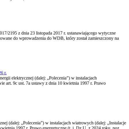
/2195 z dnia 23‍ listopada 2017 r. ustanawiającego wytyczne
nowane do wprowadzenia do WDB, który został zamieszczony na
6 r.
rgii elektrycznej (dalej: „Polecenia”) w instalacjach
e art. 9c ust. 7a ustawy z dnia 10 kwietnia 1997 r. Prawo
nej (dalej: „Polecenia”) w instalacjach wiatrowych (dalej: „Instalacje
wietnia 1997 r. Prawo energetyczne (t. j. Dz.U. z 2024 roku, poz.