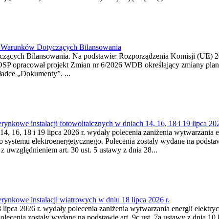
26 Warunków Dotyczących Bilansowania
ących Bilansowania. Na podstawie: Rozporządzenia Komisji (UE) 2017
OSP opracował projekt Zmian nr 6/2026 WDB określający zmiany pla
ładce „Dokumenty”. ...
kowe instalacji fotowoltaicznych w dniach 14, 16, 18 i 19 lipca 202
4, 16, 18 i 19 lipca 2026 r. wydały polecenia zaniżenia wytwarzania ene
o systemu elektroenergetycznego. Polecenia zostały wydane na podstawi
 z uwzględnieniem art. 30 ust. 5 ustawy z dnia 28...
ynkowe instalacji wiatrowych w dniu 18 lipca 2026 r.
lipca 2026 r. wydały polecenia zaniżenia wytwarzania energii elektrycz
cenia zostały wydane na podstawie art. 9c ust. 7a ustawy z dnia 10 k