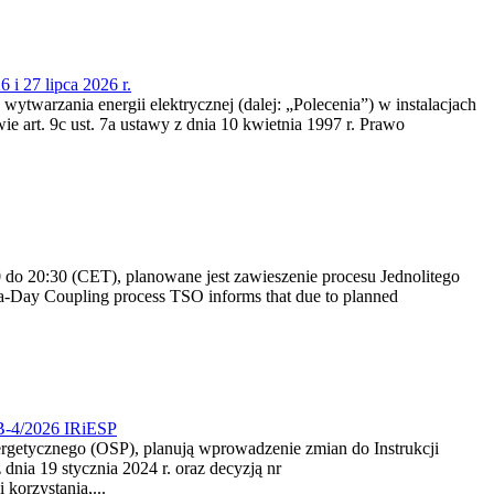
 i 27 lipca 2026 r.
 wytwarzania energii elektrycznej (dalej: „Polecenia”) w instalacjach
e art. 9c ust. 7a ustawy z dnia 10 kwietnia 1997 r. Prawo
do 20:30 (CET), planowane jest zawieszenie procesu Jednolitego
-Day Coupling process TSO informs that due to planned
CB-4/2026 IRiESP
nergetycznego (OSP), planują wprowadzenie zmian do Instrukcji
nia 19 stycznia 2024 r. oraz decyzją nr
korzystania,...