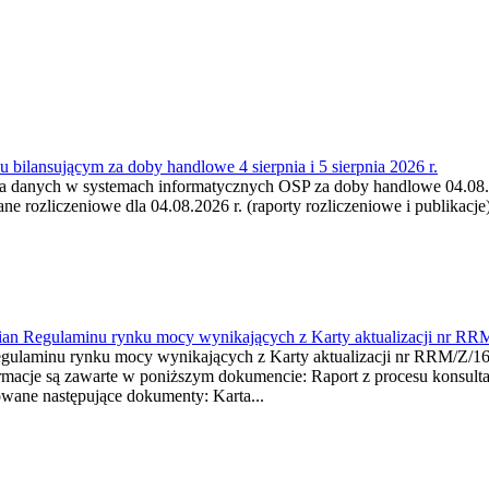
 bilansującym za doby handlowe 4 sierpnia i 5 sierpnia 2026 r.
a danych w systemach informatycznych OSP za doby handlowe 04.08.202
 rozliczeniowe dla 04.08.2026 r. (raporty rozliczeniowe i publikacje)
mian Regulaminu rynku mocy wynikających z Karty aktualizacji nr RR
minu rynku mocy wynikających z Karty aktualizacji nr RRM/Z/
je są zawarte w poniższym dokumencie: Raport z procesu konsultacj
wane następujące dokumenty: Karta...