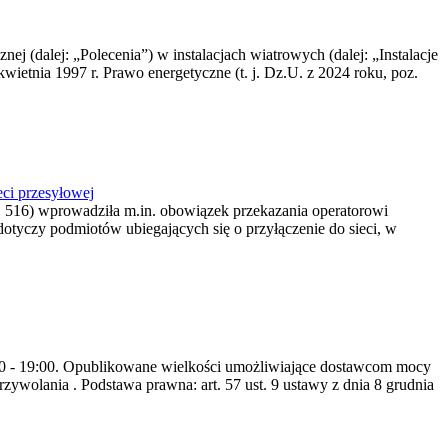
nej (dalej: „Polecenia”) w instalacjach wiatrowych (dalej: „Instalacje
wietnia 1997 r. Prawo energetyczne (t. j. Dz.U. z 2024 roku, poz.
ci przesyłowej
z. 516) wprowadziła m.in. obowiązek przekazania operatorowi
dotyczy podmiotów ubiegających się o przyłączenie do sieci, w
8:00 - 19:00. Opublikowane wielkości umożliwiające dostawcom mocy
ywolania . Podstawa prawna: art. 57 ust. 9 ustawy z dnia 8 grudnia