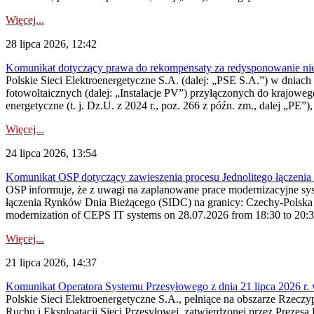
Więcej...
28 lipca 2026, 12:42
Komunikat dotyczący prawa do rekompensaty za redysponowanie nieryn
Polskie Sieci Elektroenergetyczne S.A. (dalej: „PSE S.A.”) w dniach 2
fotowoltaicznych (dalej: „Instalacje PV”) przyłączonych do krajoweg
energetyczne (t. j. Dz.U. z 2024 r., poz. 266 z późn. zm., dalej „PE”),
Więcej...
24 lipca 2026, 13:54
Komunikat OSP dotyczący zawieszenia procesu Jednolitego łączeni
OSP informuje, że z uwagi na zaplanowane prace modernizacyjne sy
łączenia Rynków Dnia Bieżącego (SIDC) na granicy: Czechy-Polska 
modernization of CEPS IT systems on 28.07.2026 from 18:30 to 20:30, 
Więcej...
21 lipca 2026, 14:37
Komunikat Operatora Systemu Przesyłowego z dnia 21 lipca 2026 r. 
Polskie Sieci Elektroenergetyczne S.A., pełniące na obszarze Rzecz
Ruchu i Eksploatacji Sieci Przesyłowej, zatwierdzonej przez Prezes