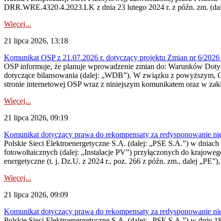
DRR.WRE.4320.4.2023.LK z dnia 23 lutego 2024 r. z późn. zm. (dale
Więcej...
21 lipca 2026, 13:18
Komunikat OSP z 21.07.2026 r. dotyczący projektu Zmian nr 6/20
OSP informuje, że planuje wprowadzenie zmian do: Warunków Dotycz
dotyczące bilansowania (dalej: „WDB”). W związku z powyższym, 
stronie internetowej OSP wraz z niniejszym komunikatem oraz w zak
Więcej...
21 lipca 2026, 09:19
Komunikat dotyczący prawa do rekompensaty za redysponowanie nieryn
Polskie Sieci Elektroenergetyczne S.A. (dalej: „PSE S.A.”) w dniach 1
fotowoltaicznych (dalej: „Instalacje PV”) przyłączonych do krajoweg
energetyczne (t. j. Dz.U. z 2024 r., poz. 266 z późn. zm., dalej „PE”),
Więcej...
21 lipca 2026, 09:09
Komunikat dotyczący prawa do rekompensaty za redysponowanie nier
Polskie Sieci Elektroenergetyczne S.A. (dalej: „PSE S.A.”) w dniu 18 