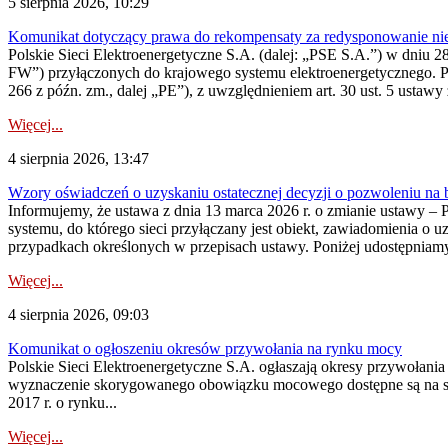
5 sierpnia 2026, 10:29
Komunikat dotyczący prawa do rekompensaty za redysponowanie nier
Polskie Sieci Elektroenergetyczne S.A. (dalej: „PSE S.A.”) w dniu 28 
FW”) przyłączonych do krajowego systemu elektroenergetycznego. Pole
266 z późn. zm., dalej „PE”), z uwzględnieniem art. 30 ust. 5 ustawy z
Więcej...
4 sierpnia 2026, 13:47
Wzory oświadczeń o uzyskaniu ostatecznej decyzji o pozwoleniu na
Informujemy, że ustawa z dnia 13 marca 2026 r. o zmianie ustawy – 
systemu, do którego sieci przyłączany jest obiekt, zawiadomienia o 
przypadkach określonych w przepisach ustawy. Poniżej udostępniam
Więcej...
4 sierpnia 2026, 09:03
Komunikat o ogłoszeniu okresów przywołania na rynku mocy
Polskie Sieci Elektroenergetyczne S.A. ogłaszają okresy przywołan
wyznaczenie skorygowanego obowiązku mocowego dostępne są na stroni
2017 r. o rynku...
Więcej...