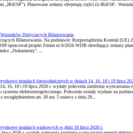
j „IRiESP”). Planowane zmiany obejmują części (i) IRiESP - Warunki 
26 Warunków Dotyczących Bilansowania
ących Bilansowania. Na podstawie: Rozporządzenia Komisji (UE) 2017
OSP opracował projekt Zmian nr 6/2026 WDB określający zmiany pla
ładce „Dokumenty”. ...
kowe instalacji fotowoltaicznych w dniach 14, 16, 18 i 19 lipca 202
4, 16, 18 i 19 lipca 2026 r. wydały polecenia zaniżenia wytwarzania ene
o systemu elektroenergetycznego. Polecenia zostały wydane na podstawi
 z uwzględnieniem art. 30 ust. 5 ustawy z dnia 28...
ynkowe instalacji wiatrowych w dniu 18 lipca 2026 r.
lipca 2026 r. wydały polecenia zaniżenia wytwarzania energii elektrycz