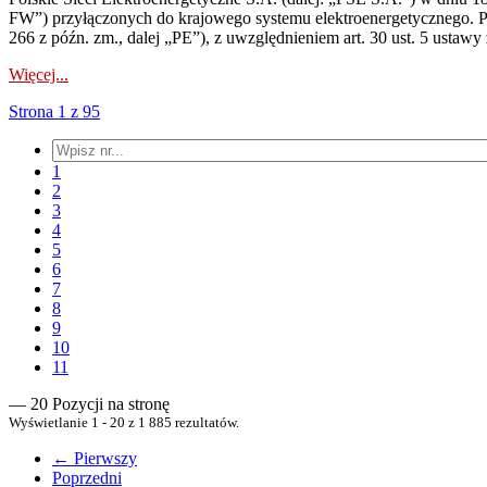
FW”) przyłączonych do krajowego systemu elektroenergetycznego. Pole
266 z późn. zm., dalej „PE”), z uwzględnieniem art. 30 ust. 5 ustawy z
Więcej...
Strona 1 z 95
1
2
3
4
5
6
7
8
9
10
11
— 20 Pozycji na stronę
Wyświetlanie 1 - 20 z 1 885 rezultatów.
← Pierwszy
Poprzedni