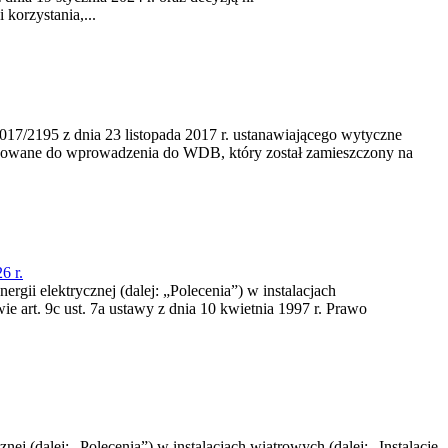
korzystania,...
/2195 z dnia 23‍ listopada 2017 r. ustanawiającego wytyczne
nowane do wprowadzenia do WDB, który został zamieszczony na
6 r.
rgii elektrycznej (dalej: „Polecenia”) w instalacjach
e art. 9c ust. 7a ustawy z dnia 10 kwietnia 1997 r. Prawo
nej (dalej: „Polecenia”) w instalacjach wiatrowych (dalej: „Instalacje