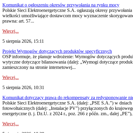
Komunikat o ogłoszeniu okresów przywołania na rynku mocy
Polskie Sieci Elektroenergetyczne S.A. ogłaszają okresy przywołania
wielkości umożliwiające dostawcom mocy wyznaczenie skorygowanego
prawna: art. 57...
Więcej...
5 sierpnia 2026, 15:11
Projekt Wymogów dotyczących produktów specyficznych
OSP informuje, że planuje wdrożenie: Wymogów dotyczących produktów
wytyczne dotyczące bilansowania (dalej: „Wymogi dotyczące produ
zamieszczony na stronie internetowej...
Więcej...
5 sierpnia 2026, 10:31
Komunikat dotyczący prawa do rekompensaty za redysponowanie nieryn
Polskie Sieci Elektroenergetyczne S.A. (dalej: „PSE S.A.”) w dniach 2
fotowoltaicznych (dalej: „Instalacje PV”) przyłączonych do krajoweg
energetyczne (t. j. Dz.U. z 2024 r., poz. 266 z późn. zm., dalej „PE”),
Więcej...