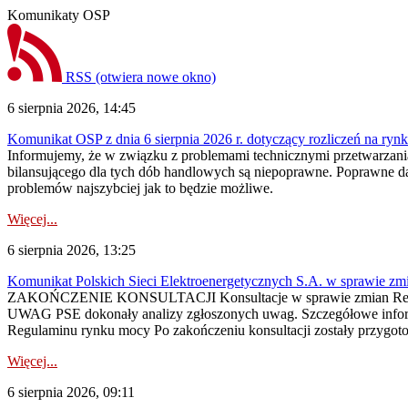
Komunikaty OSP
RSS
(otwiera nowe okno)
6 sierpnia 2026, 14:45
Komunikat OSP z dnia 6 sierpnia 2026 r. dotyczący rozliczeń na rynku
Informujemy, że w związku z problemami technicznymi przetwarzani
bilansującego dla tych dób handlowych są niepoprawne. Poprawne dane
problemów najszybciej jak to będzie możliwe.
Więcej...
6 sierpnia 2026, 13:25
Komunikat Polskich Sieci Elektroenergetycznych S.A. w sprawie z
ZAKOŃCZENIE KONSULTACJI Konsultacje w sprawie zmian Regula
UWAG PSE dokonały analizy zgłoszonych uwag. Szczegółowe informac
Regulaminu rynku mocy Po zakończeniu konsultacji zostały przygoto
Więcej...
6 sierpnia 2026, 09:11