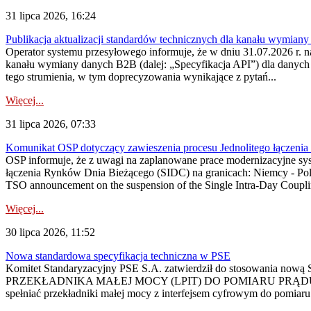
31 lipca 2026, 16:24
Publikacja aktualizacji standardów technicznych dla kanału wymian
Operator systemu przesyłowego informuje, że w dniu 31.07.2026 r. na
kanału wymiany danych B2B (dalej: „Specyfikacja API”) dla dany
tego strumienia, w tym doprecyzowania wynikające z pytań...
Więcej...
31 lipca 2026, 07:33
Komunikat OSP dotyczący zawieszenia procesu Jednolitego łączeni
OSP informuje, że z uwagi na zaplanowane prace modernizacyjne sy
łączenia Rynków Dnia Bieżącego (SIDC) na granicach: Niemcy - Po
TSO announcement on the suspension of the Single Intra-Day Couplin
Więcej...
30 lipca 2026, 11:52
Nowa standardowa specyfikacja techniczna w PSE
Komitet Standaryzacyjny PSE S.A. zatwierdził do stosowania n
PRZEKŁADNIKA MAŁEJ MOCY (LPIT) DO POMIARU PRĄDU
spełniać przekładniki małej mocy z interfejsem cyfrowym do pomiar