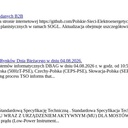
y danych B2B
 stronie internetowej https://github.com/Polskie-Sieci-Elektroenerget
ch planistycznych w ramach SOGL. Aktualizacja obejmuje uszczegół
a Rynków Dnia Bieżącego w dniu 04.08.2026.
stemów informatycznych DBAG w dniu 04.08.2026 r. w godz. od 10:55
lska (50HzT-PSE), Czechy-Polska (CEPS-PSE), Słowacja-Polska (SEP
g process TSO informs that...
ową Standardową Specyfikację Techniczną . Standardowa Specyfi
 WRAZ Z URZĄDZENIEM AKTYWNYM (MU) DLA MOSTÓW SZYN
u prądu (Low-Power Instrument...