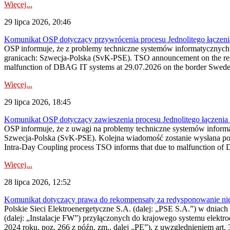
Więcej...
29 lipca 2026, 20:46
Komunikat OSP dotyczący przywrócenia procesu Jednolitego łączen
OSP informuje, że z problemy techniczne systemów informatycznyc
granicach: Szwecja-Polska (SvK-PSE). TSO announcement on the resto
malfunction of DBAG IT systems at 29.07.2026 on the border Swed
Więcej...
29 lipca 2026, 18:45
Komunikat OSP dotyczący zawieszenia procesu Jednolitego łączeni
OSP informuje, że z uwagi na problemy techniczne systemów inform
Szwecja-Polska (SvK-PSE). Kolejna wiadomość zostanie wysłana po 
Intra-Day Coupling process TSO informs that due to malfunction of
Więcej...
28 lipca 2026, 12:52
Komunikat dotyczący prawa do rekompensaty za redysponowanie niery
Polskie Sieci Elektroenergetyczne S.A. (dalej: „PSE S.A.”) w dniach 
(dalej: „Instalacje FW”) przyłączonych do krajowego systemu elektroe
2024 roku, poz. 266 z późn. zm., dalej „PE”), z uwzględnieniem art. 3