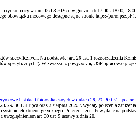
 na rynku mocy w dniu 06.08.2026 r. w godzinach 17:00 - 18:00, 18:00 
 obowiązku mocowego dostępne są na stronie https://purm.pse.pl/ lu
 specyficznych. Na podstawie: art. 26 ust. 1 rozporządzenia Komisji
któw specyficznych”). W związku z powyższym, OSP opracował proje
kowe instalacji fotowoltaicznych w dniach 28, 29, 30 i 31 lipca ora
8, 29, 30 i 31 lipca oraz 2 sierpnia 2026 r. wydały polecenia zaniżenia
o systemu elektroenergetycznego. Polecenia zostały wydane na podstawi
 z uwzględnieniem art. 30 ust. 5 ustawy z dnia 28...