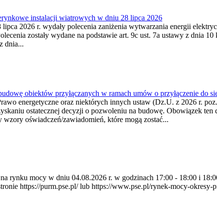
ynkowe instalacji wiatrowych w dniu 28 lipca 2026
lipca 2026 r. wydały polecenia zaniżenia wytwarzania energii elektrycz
cenia zostały wydane na podstawie art. 9c ust. 7a ustawy z dnia 10 k
 dnia...
 budowę obiektów przyłączanych w ramach umów o przyłączenie do sie
Prawo energetyczne oraz niektórych innych ustaw (Dz.U. z 2026 r. po
uzyskaniu ostatecznej decyzji o pozwoleniu na budowę. Obowiązek ten 
y wzory oświadczeń/zawiadomień, które mogą zostać...
ia na rynku mocy w dniu 04.08.2026 r. w godzinach 17:00 - 18:00 i 1
e https://purm.pse.pl/ lub https://www.pse.pl/rynek-mocy-okresy-prz