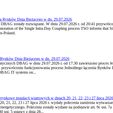
ia Rynków Dnia Bieżącego w dn. 29.07.2026
h DBAG zostały rozwiązane. W dniu 29.07.2026 r. od 20:41 przywróco
ration of the Single Intra-Day Coupling process TSO informs that Si
en-Poland.
a Rynków Dnia Bieżącego w dn. 29.07.2026
atycznych DBAG w dniu 29.07.2026 r. od 17:30 zawieszono proces Je
przywróceniu funkcjonowania procesu Jednolitego łączenia Rynków D
 DBAG IT systems on...
nkowe instalacji wiatrowych w dniach 20, 21, 22, 23 i 27 lipca 2026 
20, 21, 22, 23 i 27 lipca 2026 r. wydały polecenia zaniżenia wytwarzani
nergetycznego. Polecenia zostały wydane na podstawie art. 9c ust. 7a 
0 ust. 5 ustawy z dnia 28...