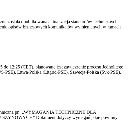
yczne została opublikowana aktualizacja standardów technicznych
owienie opisów biznesowych komunikatów wymienianych w ramach
 do 12:25 (CET), planowane jest zawieszenie procesu Jednolitego
S-PSE), Litwa-Polska (Litgrid-PSE), Szwecja-Polska (Svk-PSE).
kacja Techniczna pn. „WYMAGANIA TECHNICZNE DLA
OWYCH” Dokument dotyczy wymagań jakie powinny