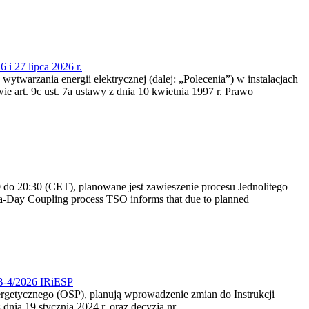
 i 27 lipca 2026 r.
 wytwarzania energii elektrycznej (dalej: „Polecenia”) w instalacjach
e art. 9c ust. 7a ustawy z dnia 10 kwietnia 1997 r. Prawo
do 20:30 (CET), planowane jest zawieszenie procesu Jednolitego
-Day Coupling process TSO informs that due to planned
CB-4/2026 IRiESP
nergetycznego (OSP), planują wprowadzenie zmian do Instrukcji
nia 19 stycznia 2024 r. oraz decyzją nr