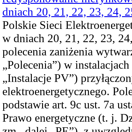
dniach 20, 21, 22, 23, 24, 2
Polskie Sieci Elektroenerge
w dniach 20, 21, 22, 23, 24,
polecenia zaniżenia wytwarz
„Polecenia”) w instalacjach
„Instalacje PV”) przyłączo
elektroenergetycznego. Pol
podstawie art. 9c ust. 7a us
Prawo energetyczne (t. j. Dz
zm., dalej „PE”), z uwzględ