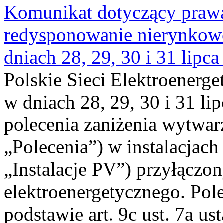
Komunikat dotyczący praw
redysponowanie nierynkowe 
dniach 28, 29, 30 i 31 lipca
Polskie Sieci Elektroenerge
w dniach 28, 29, 30 i 31 lip
polecenia zaniżenia wytwarz
„Polecenia”) w instalacjach
„Instalacje PV”) przyłączo
elektroenergetycznego. Pol
podstawie art. 9c ust. 7a us