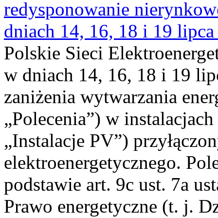
redysponowanie nierynkowe 
dniach 14, 16, 18 i 19 lipca
Polskie Sieci Elektroenerge
w dniach 14, 16, 18 i 19 li
zaniżenia wytwarzania energi
„Polecenia”) w instalacjach
„Instalacje PV”) przyłączo
elektroenergetycznego. Pol
podstawie art. 9c ust. 7a us
Prawo energetyczne (t. j. Dz