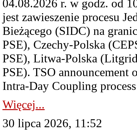
04.08.2026 r. w godz. od 
jest zawieszenie procesu J
Bieżącego (SIDC) na grani
PSE), Czechy-Polska (CEP
PSE), Litwa-Polska (Litgri
PSE). TSO announcement on
Intra-Day Coupling process
Więcej...
30 lipca 2026, 11:52