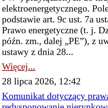
elektroenergetycznego. Pol
podstawie art. 9c ust. 7a us
Prawo energetyczne (t. j. D
późn. zm., dalej „PE”), z u
ustawy z dnia 28...
Więcej...
28 lipca 2026, 12:42
Komunikat dotyczący praw
redysponowanie nierynkowe 