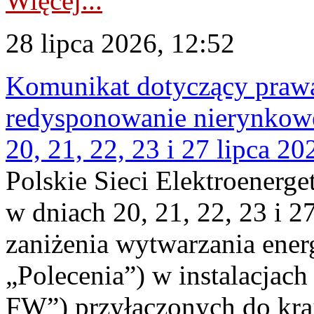
Więcej...
28 lipca 2026, 12:52
Komunikat dotyczący praw
redysponowanie nierynkowe
20, 21, 22, 23 i 27 lipca 202
Polskie Sieci Elektroenerge
w dniach 20, 21, 22, 23 i 2
zaniżenia wytwarzania energi
„Polecenia”) w instalacjach
FW”) przyłączonych do kr