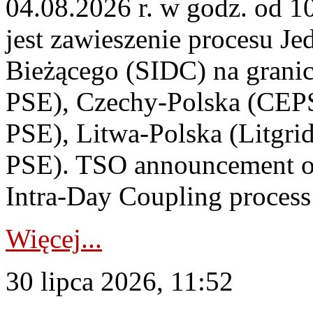
04.08.2026 r. w godz. od 
jest zawieszenie procesu J
Bieżącego (SIDC) na grani
PSE), Czechy-Polska (CEP
PSE), Litwa-Polska (Litgri
PSE). TSO announcement on
Intra-Day Coupling process
Więcej...
30 lipca 2026, 11:52