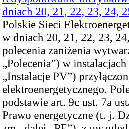
dniach 20, 21, 22, 23, 24, 2
Polskie Sieci Elektroenerge
w dniach 20, 21, 22, 23, 24,
polecenia zaniżenia wytwarz
„Polecenia”) w instalacjach
„Instalacje PV”) przyłączo
elektroenergetycznego. Pol
podstawie art. 9c ust. 7a us
Prawo energetyczne (t. j. Dz
zm., dalej „PE”), z uwzględ