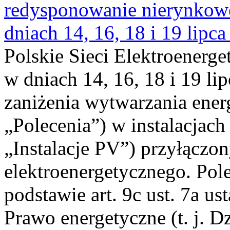
redysponowanie nierynkowe 
dniach 14, 16, 18 i 19 lipca
Polskie Sieci Elektroenerge
w dniach 14, 16, 18 i 19 li
zaniżenia wytwarzania energi
„Polecenia”) w instalacjach
„Instalacje PV”) przyłączo
elektroenergetycznego. Pol
podstawie art. 9c ust. 7a us
Prawo energetyczne (t. j. Dz