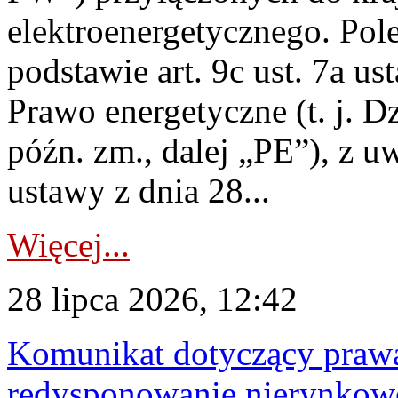
elektroenergetycznego. Pol
podstawie art. 9c ust. 7a us
Prawo energetyczne (t. j. D
późn. zm., dalej „PE”), z u
ustawy z dnia 28...
Więcej...
28 lipca 2026, 12:42
Komunikat dotyczący praw
redysponowanie nierynkowe 