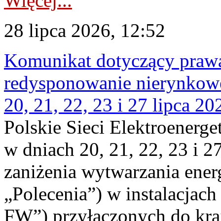
Więcej...
28 lipca 2026, 12:52
Komunikat dotyczący praw
redysponowanie nierynkowe
20, 21, 22, 23 i 27 lipca 202
Polskie Sieci Elektroenerge
w dniach 20, 21, 22, 23 i 2
zaniżenia wytwarzania energi
„Polecenia”) w instalacjach
FW”) przyłączonych do kr