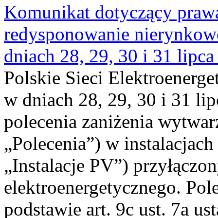
Komunikat dotyczący praw
redysponowanie nierynkowe 
dniach 28, 29, 30 i 31 lipca
Polskie Sieci Elektroenerge
w dniach 28, 29, 30 i 31 lip
polecenia zaniżenia wytwarz
„Polecenia”) w instalacjach
„Instalacje PV”) przyłączo
elektroenergetycznego. Pol
podstawie art. 9c ust. 7a us