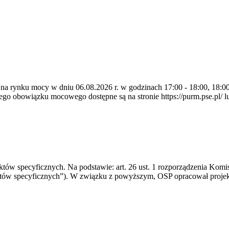
 na rynku mocy w dniu 06.08.2026 r. w godzinach 17:00 - 18:00, 18:00 
 obowiązku mocowego dostępne są na stronie https://purm.pse.pl/ lu
 specyficznych. Na podstawie: art. 26 ust. 1 rozporządzenia Komisji
któw specyficznych”). W związku z powyższym, OSP opracował proje