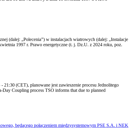
nej (dalej: „Polecenia”) w instalacjach wiatrowych (dalej: „Instalacje
wietnia 1997 r. Prawo energetyczne (t. j. Dz.U. z 2024 roku, poz.
 21:30 (CET), planowane jest zawieszenie procesu Jednolitego
-Day Coupling process TSO informs that due to planned
mieniowego, będącego połączeniem międzysystemowym PSE S.A. i NEK