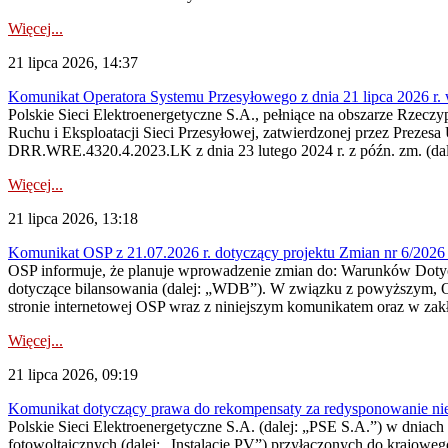
Więcej...
21 lipca 2026, 14:37
Komunikat Operatora Systemu Przesyłowego z dnia 21 lipca 2026 r. 
Polskie Sieci Elektroenergetyczne S.A., pełniące na obszarze Rzecz
Ruchu i Eksploatacji Sieci Przesyłowej, zatwierdzonej przez Prezes
DRR.WRE.4320.4.2023.LK z dnia 23 lutego 2024 r. z późn. zm. (dale
Więcej...
21 lipca 2026, 13:18
Komunikat OSP z 21.07.2026 r. dotyczący projektu Zmian nr 6/20
OSP informuje, że planuje wprowadzenie zmian do: Warunków Dotycz
dotyczące bilansowania (dalej: „WDB”). W związku z powyższym, 
stronie internetowej OSP wraz z niniejszym komunikatem oraz w zak
Więcej...
21 lipca 2026, 09:19
Komunikat dotyczący prawa do rekompensaty za redysponowanie nieryn
Polskie Sieci Elektroenergetyczne S.A. (dalej: „PSE S.A.”) w dniach 1
fotowoltaicznych (dalej: „Instalacje PV”) przyłączonych do krajoweg