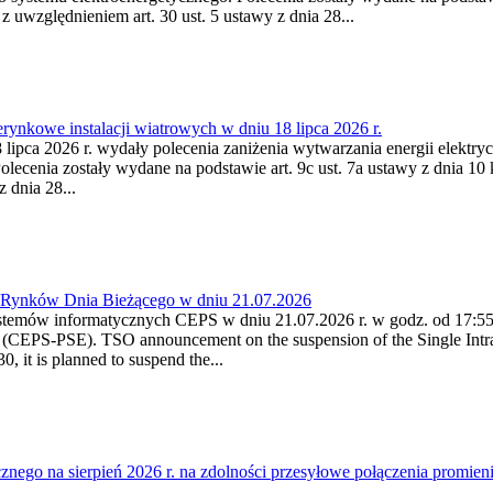
 z uwzględnieniem art. 30 ust. 5 ustawy z dnia 28...
ynkowe instalacji wiatrowych w dniu 18 lipca 2026 r.
lipca 2026 r. wydały polecenia zaniżenia wytwarzania energii elektrycz
cenia zostały wydane na podstawie art. 9c ust. 7a ustawy z dnia 10 k
 dnia 28...
a Rynków Dnia Bieżącego w dniu 21.07.2026
stemów informatycznych CEPS w dniu 21.07.2026 r. w godz. od 17:55 -
(CEPS-PSE). TSO announcement on the suspension of the Single Intra
 it is planned to suspend the...
cznego na sierpień 2026 r. na zdolności przesyłowe połączenia pro