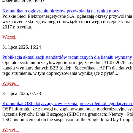
4 sierpnia 2026, 09:03
Komunikat o ogłoszeniu okresów przywołania na rynku mocy
Polskie Sieci Elektroenergetyczne S.A. ogłaszają okresy przywołan
wyznaczenie skorygowanego obowiązku mocowego dostępne są na stroni
2017 r. o rynku...
Więcej...
31 lipca 2026, 16:24
Publikacja aktualizacji standardów technicznych dla kanału wymian
Operator systemu przesyłowego informuje, że w dniu 31.07.2026 r. na
kanału wymiany danych B2B (dalej: „Specyfikacja API”) dla dany
tego strumienia, w tym doprecyzowania wynikające z pytań...
Więcej...
31 lipca 2026, 07:33
Komunikat OSP dotyczący zawieszenia procesu Jednolitego łączeni
OSP informuje, że z uwagi na zaplanowane prace modernizacyjne sy
łączenia Rynków Dnia Bieżącego (SIDC) na granicach: Niemcy - Po
TSO announcement on the suspension of the Single Intra-Day Couplin
Więcej...