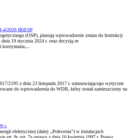
CB-4/2026 IRiESP
nergetycznego (OSP), planują wprowadzenie zmian do Instrukcji
nia 19 stycznia 2024 r. oraz decyzją nr
korzystania,...
/2195 z dnia 23‍ listopada 2017 r. ustanawiającego wytyczne
nowane do wprowadzenia do WDB, który został zamieszczony na
6 r.
rgii elektrycznej (dalej: „Polecenia”) w instalacjach
e art. 9c ust. 7a ustawy z dnia 10 kwietnia 1997 r. Prawo