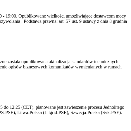
8:00 - 19:00. Opublikowane wielkości umożliwiające dostawcom mocy
ywolania . Podstawa prawna: art. 57 ust. 9 ustawy z dnia 8 grudnia
yczne została opublikowana aktualizacja standardów technicznych
owienie opisów biznesowych komunikatów wymienianych w ramach
 do 12:25 (CET), planowane jest zawieszenie procesu Jednolitego
S-PSE), Litwa-Polska (Litgrid-PSE), Szwecja-Polska (Svk-PSE).