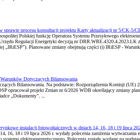
w sprawie procesu konsultacji projektu Karty aktualizacji nr 5/CK-5/
ypospolitej Polskiej funkcję Operatora Systemu Przesyłowego elektroe
a Urzędu Regulacji Energetyki decyzją nr DRR.WRE.4320.4.2023.LK z d
j „IRiESP”). Planowane zmiany obejmują części (i) IRiESP - Warunki 
26 Warunków Dotyczących Bilansowania
ących Bilansowania. Na podstawie: Rozporządzenia Komisji (UE) 2017
OSP opracował projekt Zmian nr 6/2026 WDB określający zmiany pla
ładce „Dokumenty”. ...
kowe instalacji fotowoltaicznych w dniach 14, 16, 18 i 19 lipca 202
4, 16, 18 i 19 lipca 2026 r. wydały polecenia zaniżenia wytwarzania ene
o systemu elektroenergetycznego. Polecenia zostały wydane na podstawi