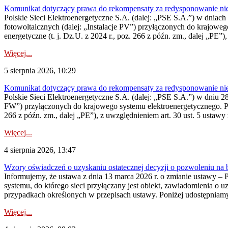
Komunikat dotyczący prawa do rekompensaty za redysponowanie nieryn
Polskie Sieci Elektroenergetyczne S.A. (dalej: „PSE S.A.”) w dniach 2
fotowoltaicznych (dalej: „Instalacje PV”) przyłączonych do krajoweg
energetyczne (t. j. Dz.U. z 2024 r., poz. 266 z późn. zm., dalej „PE”),
Więcej...
5 sierpnia 2026, 10:29
Komunikat dotyczący prawa do rekompensaty za redysponowanie nier
Polskie Sieci Elektroenergetyczne S.A. (dalej: „PSE S.A.”) w dniu 28 
FW”) przyłączonych do krajowego systemu elektroenergetycznego. Pole
266 z późn. zm., dalej „PE”), z uwzględnieniem art. 30 ust. 5 ustawy z
Więcej...
4 sierpnia 2026, 13:47
Wzory oświadczeń o uzyskaniu ostatecznej decyzji o pozwoleniu na
Informujemy, że ustawa z dnia 13 marca 2026 r. o zmianie ustawy – 
systemu, do którego sieci przyłączany jest obiekt, zawiadomienia o 
przypadkach określonych w przepisach ustawy. Poniżej udostępniam
Więcej...