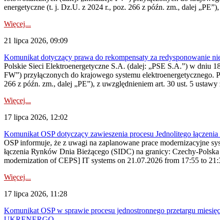
energetyczne (t. j. Dz.U. z 2024 r., poz. 266 z późn. zm., dalej „PE”),
Więcej...
21 lipca 2026, 09:09
Komunikat dotyczący prawa do rekompensaty za redysponowanie nier
Polskie Sieci Elektroenergetyczne S.A. (dalej: „PSE S.A.”) w dniu 18 
FW”) przyłączonych do krajowego systemu elektroenergetycznego. Pole
266 z późn. zm., dalej „PE”), z uwzględnieniem art. 30 ust. 5 ustawy z
Więcej...
17 lipca 2026, 12:02
Komunikat OSP dotyczący zawieszenia procesu Jednolitego łączeni
OSP informuje, że z uwagi na zaplanowane prace modernizacyjne sy
łączenia Rynków Dnia Bieżącego (SIDC) na granicy: Czechy-Polska 
modernization of CEPS] IT systems on 21.07.2026 from 17:55 to 21:30,
Więcej...
17 lipca 2026, 11:28
Komunikat OSP w sprawie procesu jednostronnego przetargu miesię
UKRENERGO