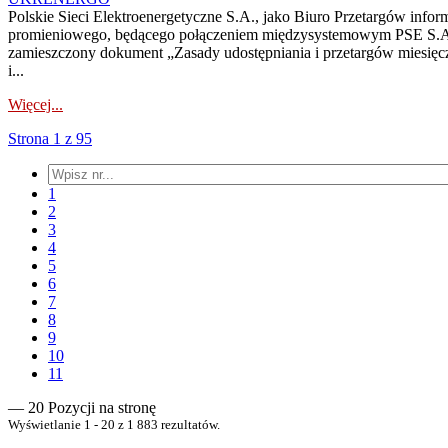
Polskie Sieci Elektroenergetyczne S.A., jako Biuro Przetargów infor
promieniowego, będącego połączeniem międzysystemowym PSE S.A. 
zamieszczony dokument „Zasady udostępniania i przetargów miesię
i...
Więcej...
Strona 1 z 95
1
2
3
4
5
6
7
8
9
10
11
— 20 Pozycji na stronę
Wyświetlanie 1 - 20 z 1 883 rezultatów.