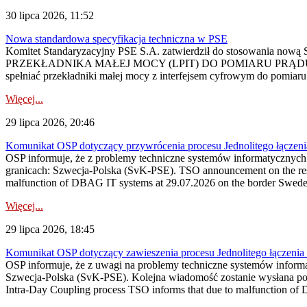
30 lipca 2026, 11:52
Nowa standardowa specyfikacja techniczna w PSE
Komitet Standaryzacyjny PSE S.A. zatwierdził do stosowania n
PRZEKŁADNIKA MAŁEJ MOCY (LPIT) DO POMIARU PRĄDU
spełniać przekładniki małej mocy z interfejsem cyfrowym do pomiar
Więcej...
29 lipca 2026, 20:46
Komunikat OSP dotyczący przywrócenia procesu Jednolitego łączen
OSP informuje, że z problemy techniczne systemów informatycznyc
granicach: Szwecja-Polska (SvK-PSE). TSO announcement on the resto
malfunction of DBAG IT systems at 29.07.2026 on the border Swed
Więcej...
29 lipca 2026, 18:45
Komunikat OSP dotyczący zawieszenia procesu Jednolitego łączeni
OSP informuje, że z uwagi na problemy techniczne systemów inform
Szwecja-Polska (SvK-PSE). Kolejna wiadomość zostanie wysłana po 
Intra-Day Coupling process TSO informs that due to malfunction of