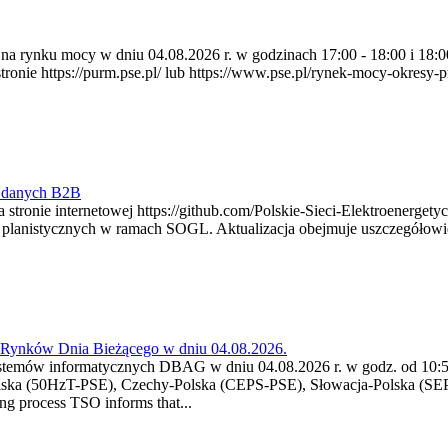
ia na rynku mocy w dniu 04.08.2026 r. w godzinach 17:00 - 18:00 i 1
e https://purm.pse.pl/ lub https://www.pse.pl/rynek-mocy-okresy-prz
y danych B2B
 stronie internetowej https://github.com/Polskie-Sieci-Elektroenerget
ch planistycznych w ramach SOGL. Aktualizacja obejmuje uszczegół
a Rynków Dnia Bieżącego w dniu 04.08.2026.
stemów informatycznych DBAG w dniu 04.08.2026 r. w godz. od 10:55
lska (50HzT-PSE), Czechy-Polska (CEPS-PSE), Słowacja-Polska (SEP
g process TSO informs that...