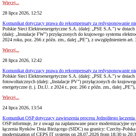
Więcej...
28 lipca 2026, 12:52
Komunikat dotyczący prawa do rekompensaty za redysponowanie niery
Polskie Sieci Elektroenergetyczne S.A. (dalej: „PSE S.A.”) w dniach 
(dalej: „Instalacje FW”) przyłączonych do krajowego systemu elektroe
2024 roku, poz. 266 z późn. zm., dalej „PE”), z uwzględnieniem art. 3
Więcej...
28 lipca 2026, 12:42
Komunikat dotyczący prawa do rekompensaty za redysponowanie nieryn
Polskie Sieci Elektroenergetyczne S.A. (dalej: „PSE S.A.”) w dniach 2
fotowoltaicznych (dalej: „Instalacje PV”) przyłączonych do krajoweg
energetyczne (t. j. Dz.U. z 2024 r., poz. 266 z późn. zm., dalej „PE”),
Więcej...
24 lipca 2026, 13:54
Komunikat OSP dotyczący zawieszenia procesu Jednolitego łączeni
OSP informuje, że z uwagi na zaplanowane prace modernizacyjne sy
łączenia Rynków Dnia Bieżącego (SIDC) na granicy: Czechy-Polska 
modernization of CEPS IT systems on 28.07.2026 from 18:30 to 20:30, 