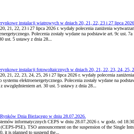
nkowe instalacji wiatrowych w dniach 20, 21, 22, 23 i 27 lipca 2026 
20, 21, 22, 23 i 27 lipca 2026 r. wydały polecenia zaniżenia wytwarzani
nergetycznego. Polecenia zostały wydane na podstawie art. 9c ust. 7a 
0 ust. 5 ustawy z dnia 28...
kowe instalacji fotowoltaicznych w dniach 20, 21, 22, 23, 24, 25, 26
0, 21, 22, 23, 24, 25, 26 i 27 lipca 2026 r. wydały polecenia zaniżenia
o systemu elektroenergetycznego. Polecenia zostały wydane na podstawi
 z uwzględnieniem art. 30 ust. 5 ustawy z dnia 28...
a Rynków Dnia Bieżącego w dniu 28.07.2026.
stemów informatycznych CEPS w dniu 28.07.2026 r. w godz. od 18:30 
(CEPS-PSE). TSO announcement on the suspension of the Single Intra
it is planned to suspend the...