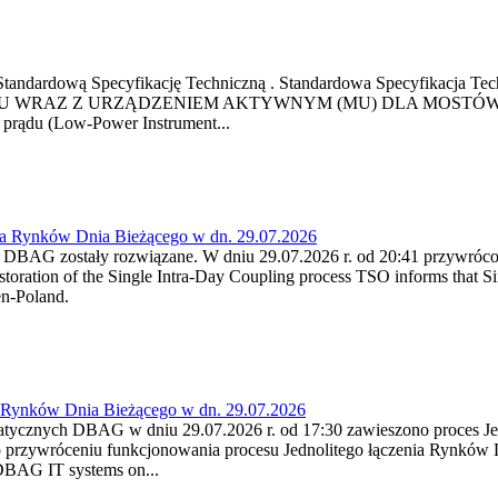
ową Standardową Specyfikację Techniczną . Standardowa Specyfi
 WRAZ Z URZĄDZENIEM AKTYWNYM (MU) DLA MOSTÓW SZYN
u prądu (Low-Power Instrument...
ia Rynków Dnia Bieżącego w dn. 29.07.2026
h DBAG zostały rozwiązane. W dniu 29.07.2026 r. od 20:41 przywróco
ration of the Single Intra-Day Coupling process TSO informs that Si
en-Poland.
a Rynków Dnia Bieżącego w dn. 29.07.2026
atycznych DBAG w dniu 29.07.2026 r. od 17:30 zawieszono proces Je
przywróceniu funkcjonowania procesu Jednolitego łączenia Rynków D
 DBAG IT systems on...