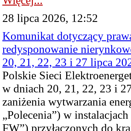
Więcej...
28 lipca 2026, 12:52
Komunikat dotyczący praw
redysponowanie nierynkowe
20, 21, 22, 23 i 27 lipca 202
Polskie Sieci Elektroenerge
w dniach 20, 21, 22, 23 i 2
zaniżenia wytwarzania energi
„Polecenia”) w instalacjach
FW”) przyłączonych do kr