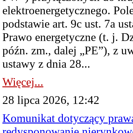
elektroenergetycznego. Pol
podstawie art. 9c ust. 7a us
Prawo energetyczne (t. j. D
późn. zm., dalej „PE”), z u
ustawy z dnia 28...
Więcej...
28 lipca 2026, 12:42
Komunikat dotyczący praw
redysponowanie nierynkowe 