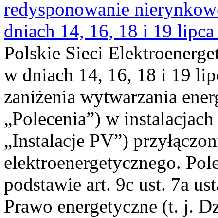
redysponowanie nierynkowe 
dniach 14, 16, 18 i 19 lipca
Polskie Sieci Elektroenerge
w dniach 14, 16, 18 i 19 li
zaniżenia wytwarzania energi
„Polecenia”) w instalacjach
„Instalacje PV”) przyłączo
elektroenergetycznego. Pol
podstawie art. 9c ust. 7a us
Prawo energetyczne (t. j. Dz