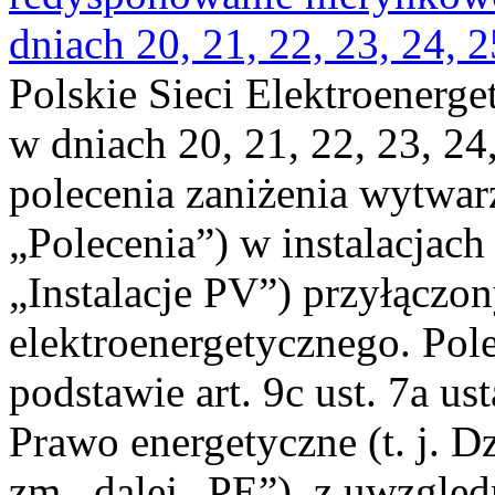
dniach 20, 21, 22, 23, 24, 2
Polskie Sieci Elektroenerge
w dniach 20, 21, 22, 23, 24,
polecenia zaniżenia wytwarz
„Polecenia”) w instalacjach
„Instalacje PV”) przyłączo
elektroenergetycznego. Pol
podstawie art. 9c ust. 7a us
Prawo energetyczne (t. j. Dz
zm., dalej „PE”), z uwzględ