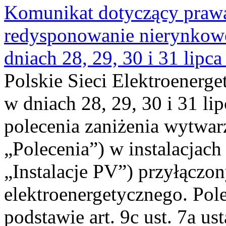
Komunikat dotyczący praw
redysponowanie nierynkowe 
dniach 28, 29, 30 i 31 lipca
Polskie Sieci Elektroenerge
w dniach 28, 29, 30 i 31 lip
polecenia zaniżenia wytwarz
„Polecenia”) w instalacjach
„Instalacje PV”) przyłączo
elektroenergetycznego. Pol
podstawie art. 9c ust. 7a us