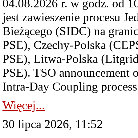
04.08.2026 r. w godz. od 
jest zawieszenie procesu J
Bieżącego (SIDC) na grani
PSE), Czechy-Polska (CEP
PSE), Litwa-Polska (Litgri
PSE). TSO announcement on
Intra-Day Coupling process
Więcej...
30 lipca 2026, 11:52