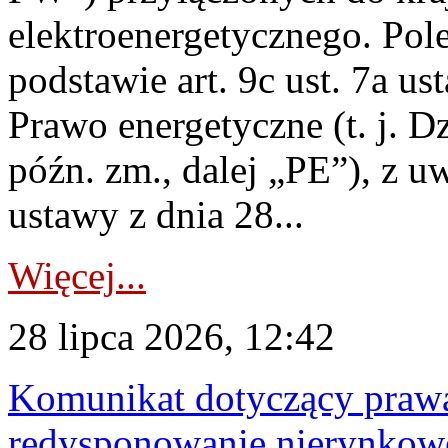
elektroenergetycznego. Pol
podstawie art. 9c ust. 7a us
Prawo energetyczne (t. j. D
późn. zm., dalej „PE”), z u
ustawy z dnia 28...
Więcej...
28 lipca 2026, 12:42
Komunikat dotyczący praw
redysponowanie nierynkowe 