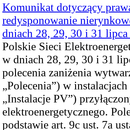
Komunikat dotyczący praw
redysponowanie nierynkowe 
dniach 28, 29, 30 i 31 lipca
Polskie Sieci Elektroenerge
w dniach 28, 29, 30 i 31 lip
polecenia zaniżenia wytwarz
„Polecenia”) w instalacjach
„Instalacje PV”) przyłączo
elektroenergetycznego. Pol
podstawie art. 9c ust. 7a us