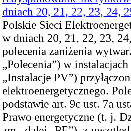
dniach 20, 21, 22, 23, 24, 2
Polskie Sieci Elektroenerge
w dniach 20, 21, 22, 23, 24,
polecenia zaniżenia wytwarz
„Polecenia”) w instalacjach
„Instalacje PV”) przyłączo
elektroenergetycznego. Pol
podstawie art. 9c ust. 7a us
Prawo energetyczne (t. j. Dz
zm., dalej „PE”), z uwzględ