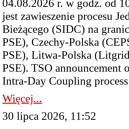
04.08.2026 r. w godz. od 
jest zawieszenie procesu J
Bieżącego (SIDC) na grani
PSE), Czechy-Polska (CEP
PSE), Litwa-Polska (Litgri
PSE). TSO announcement on
Intra-Day Coupling process
Więcej...
30 lipca 2026, 11:52