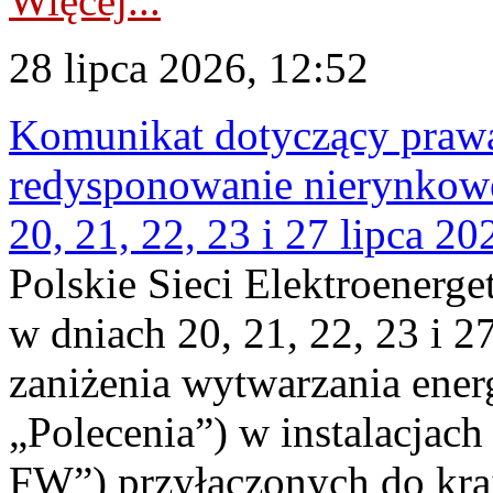
Więcej...
28 lipca 2026, 12:52
Komunikat dotyczący praw
redysponowanie nierynkowe
20, 21, 22, 23 i 27 lipca 202
Polskie Sieci Elektroenerge
w dniach 20, 21, 22, 23 i 2
zaniżenia wytwarzania energi
„Polecenia”) w instalacjach
FW”) przyłączonych do kr