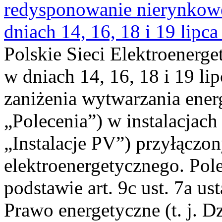
redysponowanie nierynkowe 
dniach 14, 16, 18 i 19 lipca
Polskie Sieci Elektroenerge
w dniach 14, 16, 18 i 19 li
zaniżenia wytwarzania energi
„Polecenia”) w instalacjach
„Instalacje PV”) przyłączo
elektroenergetycznego. Pol
podstawie art. 9c ust. 7a us
Prawo energetyczne (t. j. Dz