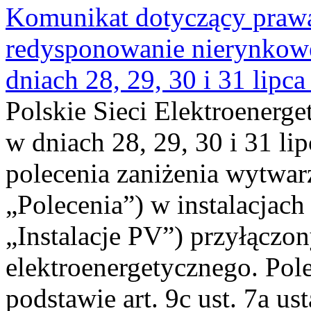
Komunikat dotyczący praw
redysponowanie nierynkowe 
dniach 28, 29, 30 i 31 lipca
Polskie Sieci Elektroenerge
w dniach 28, 29, 30 i 31 lip
polecenia zaniżenia wytwarz
„Polecenia”) w instalacjach
„Instalacje PV”) przyłączo
elektroenergetycznego. Pol
podstawie art. 9c ust. 7a us