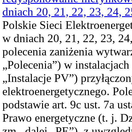
dniach 20, 21, 22, 23, 24, 2
Polskie Sieci Elektroenerge
w dniach 20, 21, 22, 23, 24,
polecenia zaniżenia wytwarz
„Polecenia”) w instalacjach
„Instalacje PV”) przyłączo
elektroenergetycznego. Pol
podstawie art. 9c ust. 7a us
Prawo energetyczne (t. j. Dz
zm., dalej „PE”), z uwzględ