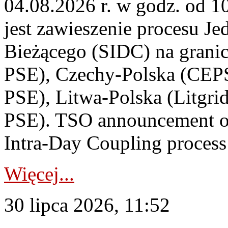
04.08.2026 r. w godz. od 
jest zawieszenie procesu J
Bieżącego (SIDC) na grani
PSE), Czechy-Polska (CEP
PSE), Litwa-Polska (Litgri
PSE). TSO announcement on
Intra-Day Coupling process
Więcej...
30 lipca 2026, 11:52