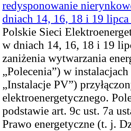
redysponowanie nierynkowe 
dniach 14, 16, 18 i 19 lipca
Polskie Sieci Elektroenerge
w dniach 14, 16, 18 i 19 li
zaniżenia wytwarzania energi
„Polecenia”) w instalacjach
„Instalacje PV”) przyłączo
elektroenergetycznego. Pol
podstawie art. 9c ust. 7a us
Prawo energetyczne (t. j. Dz