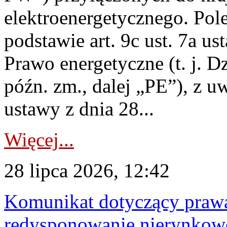
elektroenergetycznego. Pol
podstawie art. 9c ust. 7a us
Prawo energetyczne (t. j. D
późn. zm., dalej „PE”), z u
ustawy z dnia 28...
Więcej...
28 lipca 2026, 12:42
Komunikat dotyczący praw
redysponowanie nierynkowe 