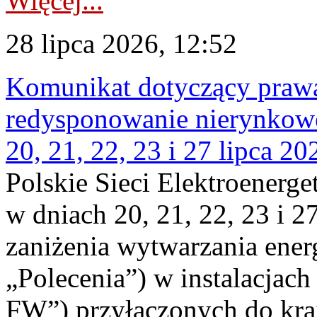
Więcej...
28 lipca 2026, 12:52
Komunikat dotyczący praw
redysponowanie nierynkowe
20, 21, 22, 23 i 27 lipca 202
Polskie Sieci Elektroenerge
w dniach 20, 21, 22, 23 i 2
zaniżenia wytwarzania energi
„Polecenia”) w instalacjach
FW”) przyłączonych do kr