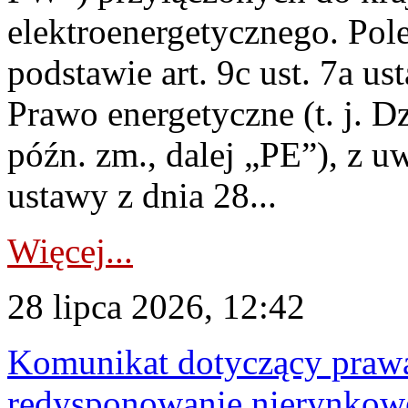
elektroenergetycznego. Pol
podstawie art. 9c ust. 7a us
Prawo energetyczne (t. j. D
późn. zm., dalej „PE”), z u
ustawy z dnia 28...
Więcej...
28 lipca 2026, 12:42
Komunikat dotyczący praw
redysponowanie nierynkowe 