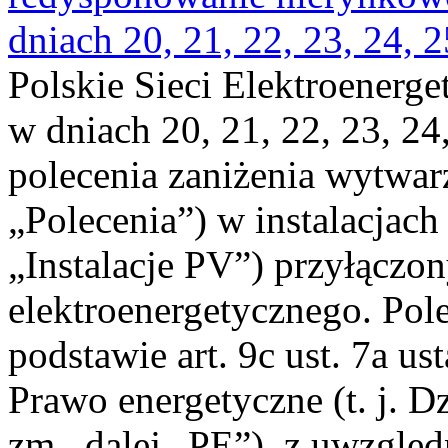
dniach 20, 21, 22, 23, 24, 2
Polskie Sieci Elektroenerge
w dniach 20, 21, 22, 23, 24,
polecenia zaniżenia wytwarz
„Polecenia”) w instalacjach
„Instalacje PV”) przyłączo
elektroenergetycznego. Pol
podstawie art. 9c ust. 7a us
Prawo energetyczne (t. j. Dz
zm., dalej „PE”), z uwzględ