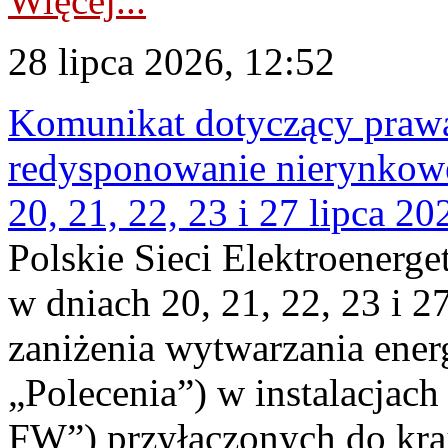
Więcej...
28 lipca 2026, 12:52
Komunikat dotyczący praw
redysponowanie nierynkowe
20, 21, 22, 23 i 27 lipca 202
Polskie Sieci Elektroenerge
w dniach 20, 21, 22, 23 i 2
zaniżenia wytwarzania energi
„Polecenia”) w instalacjach
FW”) przyłączonych do kr