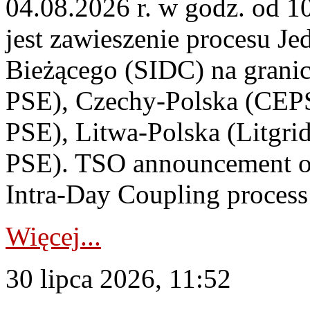
04.08.2026 r. w godz. od 
jest zawieszenie procesu J
Bieżącego (SIDC) na grani
PSE), Czechy-Polska (CEP
PSE), Litwa-Polska (Litgri
PSE). TSO announcement on
Intra-Day Coupling process
Więcej...
30 lipca 2026, 11:52