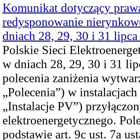
Komunikat dotyczący praw
redysponowanie nierynkowe 
dniach 28, 29, 30 i 31 lipca
Polskie Sieci Elektroenerge
w dniach 28, 29, 30 i 31 lip
polecenia zaniżenia wytwarz
„Polecenia”) w instalacjach
„Instalacje PV”) przyłączo
elektroenergetycznego. Pol
podstawie art. 9c ust. 7a us