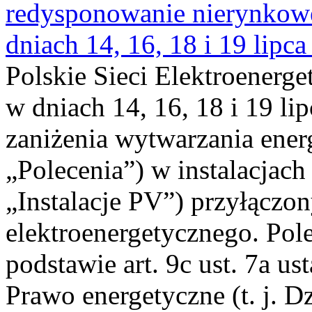
redysponowanie nierynkowe 
dniach 14, 16, 18 i 19 lipca
Polskie Sieci Elektroenerge
w dniach 14, 16, 18 i 19 li
zaniżenia wytwarzania energi
„Polecenia”) w instalacjach
„Instalacje PV”) przyłączo
elektroenergetycznego. Pol
podstawie art. 9c ust. 7a us
Prawo energetyczne (t. j. Dz