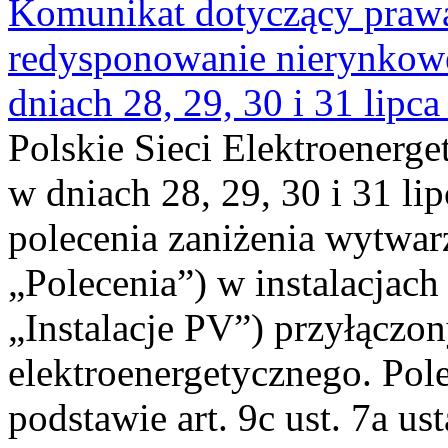
Komunikat dotyczący praw
redysponowanie nierynkowe 
dniach 28, 29, 30 i 31 lipca
Polskie Sieci Elektroenerge
w dniach 28, 29, 30 i 31 lip
polecenia zaniżenia wytwarz
„Polecenia”) w instalacjach
„Instalacje PV”) przyłączo
elektroenergetycznego. Pol
podstawie art. 9c ust. 7a us