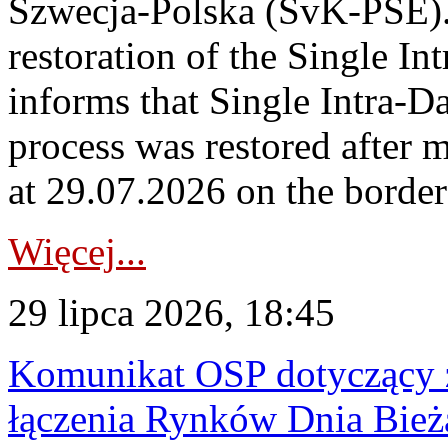
Szwecja-Polska (SvK-PSE)
restoration of the Single I
informs that Single Intra-
process was restored after
at 29.07.2026 on the borde
Więcej...
29 lipca 2026, 18:45
Komunikat OSP dotyczący z
łączenia Rynków Dnia Bież