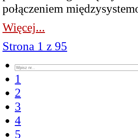
połączeniem międzysystemo
Więcej...
Strona 1 z 95
1
2
3
4
5