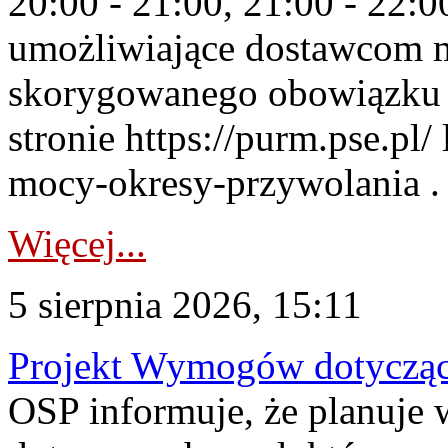
20:00 - 21:00, 21:00 - 22:
umożliwiające dostawcom 
skorygowanego obowiązku 
stronie https://purm.pse.pl/
mocy-okresy-przywolania . 
Więcej...
5 sierpnia 2026, 15:11
Projekt Wymogów dotycząc
OSP informuje, że planuj