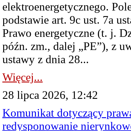
elektroenergetycznego. Pol
podstawie art. 9c ust. 7a us
Prawo energetyczne (t. j. D
późn. zm., dalej „PE”), z u
ustawy z dnia 28...
Więcej...
28 lipca 2026, 12:42
Komunikat dotyczący praw
redysponowanie nierynkowe 