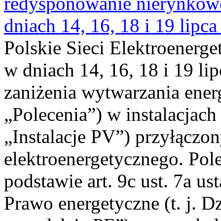
redysponowanie nierynkowe 
dniach 14, 16, 18 i 19 lipca
Polskie Sieci Elektroenerge
w dniach 14, 16, 18 i 19 li
zaniżenia wytwarzania energi
„Polecenia”) w instalacjach
„Instalacje PV”) przyłączo
elektroenergetycznego. Pol
podstawie art. 9c ust. 7a us
Prawo energetyczne (t. j. Dz