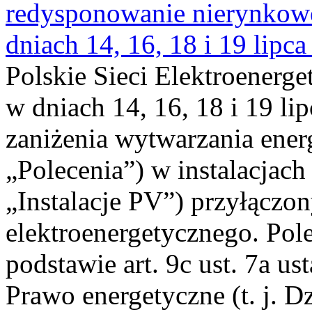
redysponowanie nierynkowe 
dniach 14, 16, 18 i 19 lipca
Polskie Sieci Elektroenerge
w dniach 14, 16, 18 i 19 li
zaniżenia wytwarzania energi
„Polecenia”) w instalacjach
„Instalacje PV”) przyłączo
elektroenergetycznego. Pol
podstawie art. 9c ust. 7a us
Prawo energetyczne (t. j. Dz