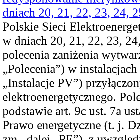
dniach 20, 21, 22, 23, 24, 2
Polskie Sieci Elektroenerge
w dniach 20, 21, 22, 23, 24,
polecenia zaniżenia wytwarz
„Polecenia”) w instalacjach
„Instalacje PV”) przyłączo
elektroenergetycznego. Pol
podstawie art. 9c ust. 7a us
Prawo energetyczne (t. j. Dz
zm., dalej „PE”), z uwzględ