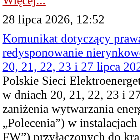
Więcej...
28 lipca 2026, 12:52
Komunikat dotyczący praw
redysponowanie nierynkowe
20, 21, 22, 23 i 27 lipca 202
Polskie Sieci Elektroenerge
w dniach 20, 21, 22, 23 i 2
zaniżenia wytwarzania energi
„Polecenia”) w instalacjach
FW”) przyłączonych do kr