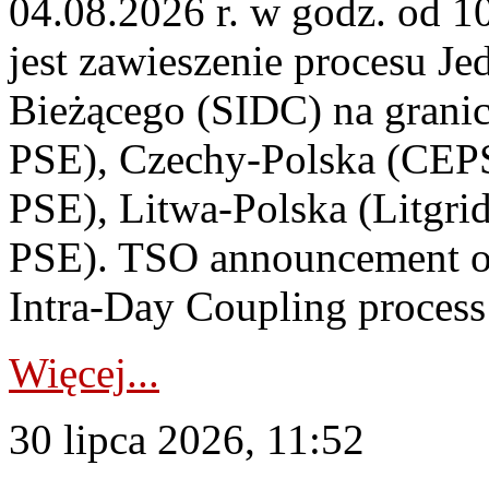
04.08.2026 r. w godz. od 
jest zawieszenie procesu J
Bieżącego (SIDC) na grani
PSE), Czechy-Polska (CEP
PSE), Litwa-Polska (Litgri
PSE). TSO announcement on
Intra-Day Coupling process
Więcej...
30 lipca 2026, 11:52