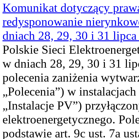
Komunikat dotyczący praw
redysponowanie nierynkowe 
dniach 28, 29, 30 i 31 lipca
Polskie Sieci Elektroenerge
w dniach 28, 29, 30 i 31 lip
polecenia zaniżenia wytwarz
„Polecenia”) w instalacjach
„Instalacje PV”) przyłączo
elektroenergetycznego. Pol
podstawie art. 9c ust. 7a us