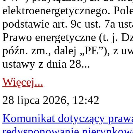
elektroenergetycznego. Pol
podstawie art. 9c ust. 7a us
Prawo energetyczne (t. j. D
późn. zm., dalej „PE”), z u
ustawy z dnia 28...
Więcej...
28 lipca 2026, 12:42
Komunikat dotyczący praw
redysponowanie nierynkowe 