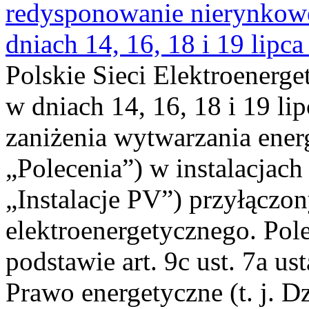
redysponowanie nierynkowe 
dniach 14, 16, 18 i 19 lipca
Polskie Sieci Elektroenerge
w dniach 14, 16, 18 i 19 li
zaniżenia wytwarzania energi
„Polecenia”) w instalacjach
„Instalacje PV”) przyłączo
elektroenergetycznego. Pol
podstawie art. 9c ust. 7a us
Prawo energetyczne (t. j. Dz