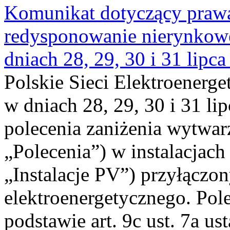
Komunikat dotyczący praw
redysponowanie nierynkowe 
dniach 28, 29, 30 i 31 lipca
Polskie Sieci Elektroenerge
w dniach 28, 29, 30 i 31 lip
polecenia zaniżenia wytwarz
„Polecenia”) w instalacjach
„Instalacje PV”) przyłączo
elektroenergetycznego. Pol
podstawie art. 9c ust. 7a us