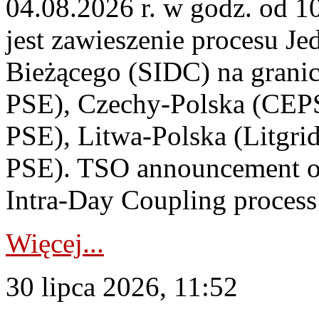
04.08.2026 r. w godz. od 
jest zawieszenie procesu J
Bieżącego (SIDC) na grani
PSE), Czechy-Polska (CEP
PSE), Litwa-Polska (Litgri
PSE). TSO announcement on
Intra-Day Coupling process
Więcej...
30 lipca 2026, 11:52