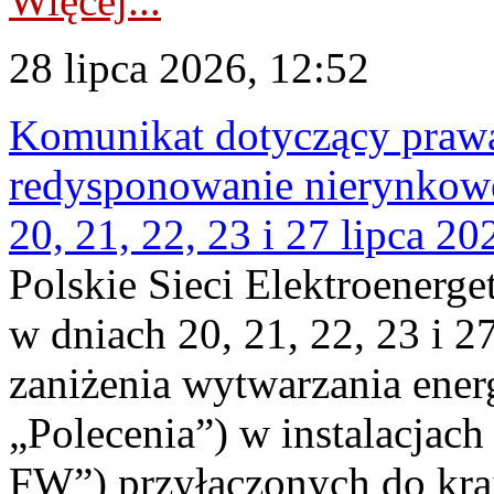
Więcej...
28 lipca 2026, 12:52
Komunikat dotyczący praw
redysponowanie nierynkowe
20, 21, 22, 23 i 27 lipca 202
Polskie Sieci Elektroenerge
w dniach 20, 21, 22, 23 i 2
zaniżenia wytwarzania energi
„Polecenia”) w instalacjach
FW”) przyłączonych do kr