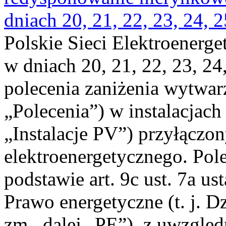
dniach 20, 21, 22, 23, 24, 2
Polskie Sieci Elektroenerge
w dniach 20, 21, 22, 23, 24,
polecenia zaniżenia wytwarz
„Polecenia”) w instalacjach
„Instalacje PV”) przyłączo
elektroenergetycznego. Pol
podstawie art. 9c ust. 7a us
Prawo energetyczne (t. j. Dz
zm., dalej „PE”), z uwzględ