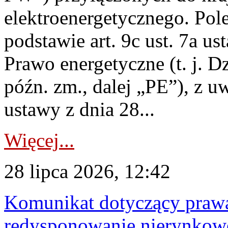
elektroenergetycznego. Pol
podstawie art. 9c ust. 7a us
Prawo energetyczne (t. j. D
późn. zm., dalej „PE”), z u
ustawy z dnia 28...
Więcej...
28 lipca 2026, 12:42
Komunikat dotyczący praw
redysponowanie nierynkowe 