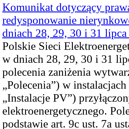
Komunikat dotyczący praw
redysponowanie nierynkowe 
dniach 28, 29, 30 i 31 lipca
Polskie Sieci Elektroenerge
w dniach 28, 29, 30 i 31 lip
polecenia zaniżenia wytwarz
„Polecenia”) w instalacjach
„Instalacje PV”) przyłączo
elektroenergetycznego. Pol
podstawie art. 9c ust. 7a us