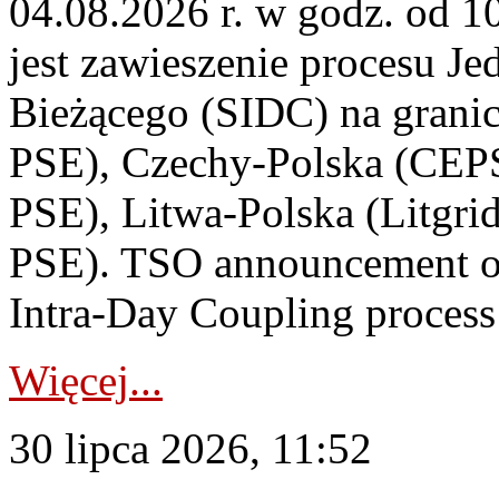
04.08.2026 r. w godz. od 
jest zawieszenie procesu J
Bieżącego (SIDC) na grani
PSE), Czechy-Polska (CEP
PSE), Litwa-Polska (Litgri
PSE). TSO announcement on
Intra-Day Coupling process
Więcej...
30 lipca 2026, 11:52