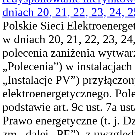
dniach 20, 21, 22, 23, 24, 2
Polskie Sieci Elektroenerge
w dniach 20, 21, 22, 23, 24,
polecenia zaniżenia wytwarz
„Polecenia”) w instalacjach
„Instalacje PV”) przyłączo
elektroenergetycznego. Pol
podstawie art. 9c ust. 7a us
Prawo energetyczne (t. j. Dz
zm., dalej „PE”), z uwzględ