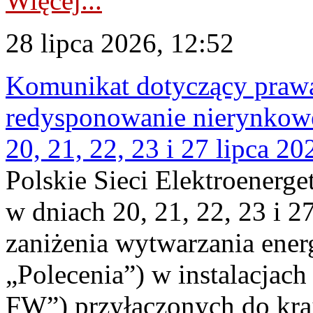
Więcej...
28 lipca 2026, 12:52
Komunikat dotyczący praw
redysponowanie nierynkowe
20, 21, 22, 23 i 27 lipca 202
Polskie Sieci Elektroenerge
w dniach 20, 21, 22, 23 i 2
zaniżenia wytwarzania energi
„Polecenia”) w instalacjach
FW”) przyłączonych do kr