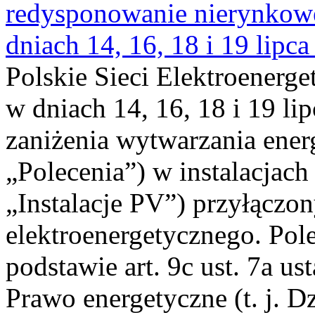
redysponowanie nierynkowe 
dniach 14, 16, 18 i 19 lipca
Polskie Sieci Elektroenerge
w dniach 14, 16, 18 i 19 li
zaniżenia wytwarzania energi
„Polecenia”) w instalacjach
„Instalacje PV”) przyłączo
elektroenergetycznego. Pol
podstawie art. 9c ust. 7a us
Prawo energetyczne (t. j. Dz