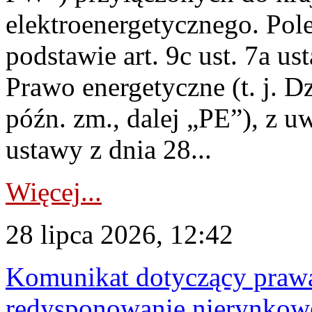
elektroenergetycznego. Pol
podstawie art. 9c ust. 7a us
Prawo energetyczne (t. j. D
późn. zm., dalej „PE”), z u
ustawy z dnia 28...
Więcej...
28 lipca 2026, 12:42
Komunikat dotyczący praw
redysponowanie nierynkowe 