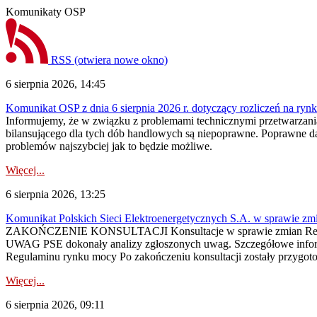
Komunikaty OSP
RSS
(otwiera nowe okno)
6 sierpnia 2026, 14:45
Komunikat OSP z dnia 6 sierpnia 2026 r. dotyczący rozliczeń na rynku
Informujemy, że w związku z problemami technicznymi przetwarzani
bilansującego dla tych dób handlowych są niepoprawne. Poprawne dane
problemów najszybciej jak to będzie możliwe.
Więcej...
6 sierpnia 2026, 13:25
Komunikat Polskich Sieci Elektroenergetycznych S.A. w sprawie z
ZAKOŃCZENIE KONSULTACJI Konsultacje w sprawie zmian Regula
UWAG PSE dokonały analizy zgłoszonych uwag. Szczegółowe informac
Regulaminu rynku mocy Po zakończeniu konsultacji zostały przygoto
Więcej...
6 sierpnia 2026, 09:11