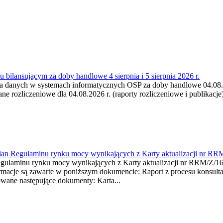
 bilansującym za doby handlowe 4 sierpnia i 5 sierpnia 2026 r.
a danych w systemach informatycznych OSP za doby handlowe 04.08.202
 rozliczeniowe dla 04.08.2026 r. (raporty rozliczeniowe i publikacje)
mian Regulaminu rynku mocy wynikających z Karty aktualizacji nr RR
minu rynku mocy wynikających z Karty aktualizacji nr RRM/Z/
je są zawarte w poniższym dokumencie: Raport z procesu konsultacj
wane następujące dokumenty: Karta...