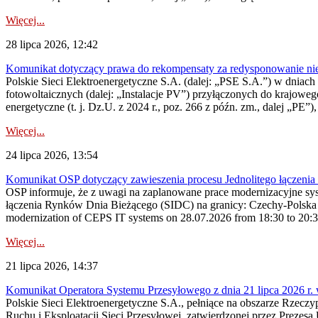
Więcej...
28 lipca 2026, 12:42
Komunikat dotyczący prawa do rekompensaty za redysponowanie nieryn
Polskie Sieci Elektroenergetyczne S.A. (dalej: „PSE S.A.”) w dniach 2
fotowoltaicznych (dalej: „Instalacje PV”) przyłączonych do krajoweg
energetyczne (t. j. Dz.U. z 2024 r., poz. 266 z późn. zm., dalej „PE”),
Więcej...
24 lipca 2026, 13:54
Komunikat OSP dotyczący zawieszenia procesu Jednolitego łączeni
OSP informuje, że z uwagi na zaplanowane prace modernizacyjne sy
łączenia Rynków Dnia Bieżącego (SIDC) na granicy: Czechy-Polska 
modernization of CEPS IT systems on 28.07.2026 from 18:30 to 20:30, 
Więcej...
21 lipca 2026, 14:37
Komunikat Operatora Systemu Przesyłowego z dnia 21 lipca 2026 r. 
Polskie Sieci Elektroenergetyczne S.A., pełniące na obszarze Rzecz
Ruchu i Eksploatacji Sieci Przesyłowej, zatwierdzonej przez Prezes