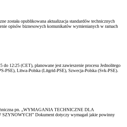
yczne została opublikowana aktualizacja standardów technicznych
owienie opisów biznesowych komunikatów wymienianych w ramach
 do 12:25 (CET), planowane jest zawieszenie procesu Jednolitego
S-PSE), Litwa-Polska (Litgrid-PSE), Szwecja-Polska (Svk-PSE).
kacja Techniczna pn. „WYMAGANIA TECHNICZNE DLA
OWYCH” Dokument dotyczy wymagań jakie powinny