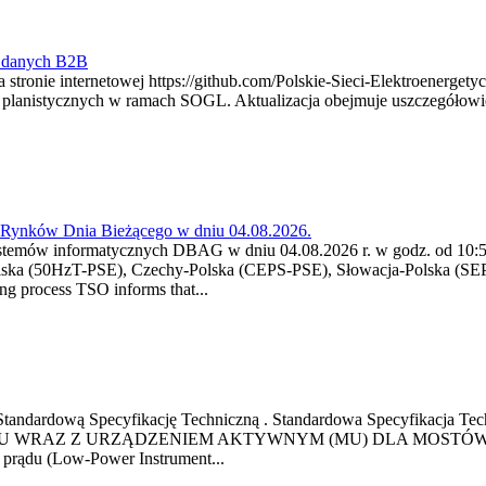
y danych B2B
 stronie internetowej https://github.com/Polskie-Sieci-Elektroenerget
ch planistycznych w ramach SOGL. Aktualizacja obejmuje uszczegół
a Rynków Dnia Bieżącego w dniu 04.08.2026.
stemów informatycznych DBAG w dniu 04.08.2026 r. w godz. od 10:55
lska (50HzT-PSE), Czechy-Polska (CEPS-PSE), Słowacja-Polska (SEP
g process TSO informs that...
ową Standardową Specyfikację Techniczną . Standardowa Specyfi
 WRAZ Z URZĄDZENIEM AKTYWNYM (MU) DLA MOSTÓW SZYN
u prądu (Low-Power Instrument...