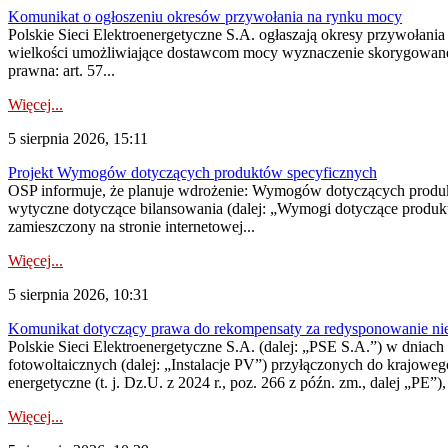
Komunikat o ogłoszeniu okresów przywołania na rynku mocy
Polskie Sieci Elektroenergetyczne S.A. ogłaszają okresy przywołania
wielkości umożliwiające dostawcom mocy wyznaczenie skorygowanego
prawna: art. 57...
Więcej...
5 sierpnia 2026, 15:11
Projekt Wymogów dotyczących produktów specyficznych
OSP informuje, że planuje wdrożenie: Wymogów dotyczących produktów
wytyczne dotyczące bilansowania (dalej: „Wymogi dotyczące produ
zamieszczony na stronie internetowej...
Więcej...
5 sierpnia 2026, 10:31
Komunikat dotyczący prawa do rekompensaty za redysponowanie nieryn
Polskie Sieci Elektroenergetyczne S.A. (dalej: „PSE S.A.”) w dniach 2
fotowoltaicznych (dalej: „Instalacje PV”) przyłączonych do krajoweg
energetyczne (t. j. Dz.U. z 2024 r., poz. 266 z późn. zm., dalej „PE”),
Więcej...