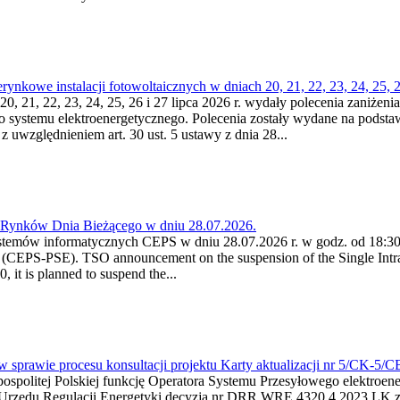
kowe instalacji fotowoltaicznych w dniach 20, 21, 22, 23, 24, 25, 26
0, 21, 22, 23, 24, 25, 26 i 27 lipca 2026 r. wydały polecenia zaniżenia
o systemu elektroenergetycznego. Polecenia zostały wydane na podstawi
 z uwzględnieniem art. 30 ust. 5 ustawy z dnia 28...
a Rynków Dnia Bieżącego w dniu 28.07.2026.
stemów informatycznych CEPS w dniu 28.07.2026 r. w godz. od 18:30 
(CEPS-PSE). TSO announcement on the suspension of the Single Intra
it is planned to suspend the...
w sprawie procesu konsultacji projektu Karty aktualizacji nr 5/CK-5/
ypospolitej Polskiej funkcję Operatora Systemu Przesyłowego elektroe
a Urzędu Regulacji Energetyki decyzją nr DRR.WRE.4320.4.2023.LK z d