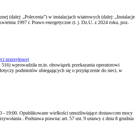
nej (dalej: „Polecenia”) w instalacjach wiatrowych (dalej: „Instalacje
wietnia 1997 r. Prawo energetyczne (t. j. Dz.U. z 2024 roku, poz.
ci przesyłowej
z. 516) wprowadziła m.in. obowiązek przekazania operatorowi
dotyczy podmiotów ubiegających się o przyłączenie do sieci, w
8:00 - 19:00. Opublikowane wielkości umożliwiające dostawcom mocy
ywolania . Podstawa prawna: art. 57 ust. 9 ustawy z dnia 8 grudnia