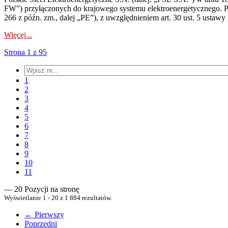
FW”) przyłączonych do krajowego systemu elektroenergetycznego. Pole
266 z późn. zm., dalej „PE”), z uwzględnieniem art. 30 ust. 5 ustawy z
Więcej...
Strona 1 z 95
1
2
3
4
5
6
7
8
9
10
11
— 20 Pozycji na stronę
Wyświetlanie 1 - 20 z 1 884 rezultatów.
← Pierwszy
Poprzedni