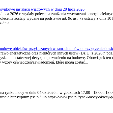
ynkowe instalacji wiatrowych w dniu 28 lipca 2026
lipca 2026 r. wydały polecenia zaniżenia wytwarzania energii elektrycz
cenia zostały wydane na podstawie art. 9c ust. 7a ustawy z dnia 10 k
 dnia...
 budowę obiektów przyłączanych w ramach umów o przyłączenie do sie
Prawo energetyczne oraz niektórych innych ustaw (Dz.U. z 2026 r. po
uzyskaniu ostatecznej decyzji o pozwoleniu na budowę. Obowiązek ten 
y wzory oświadczeń/zawiadomień, które mogą zostać...
ia na rynku mocy w dniu 04.08.2026 r. w godzinach 17:00 - 18:00 i 1
e https://purm.pse.pl/ lub https://www.pse.pl/rynek-mocy-okresy-prz