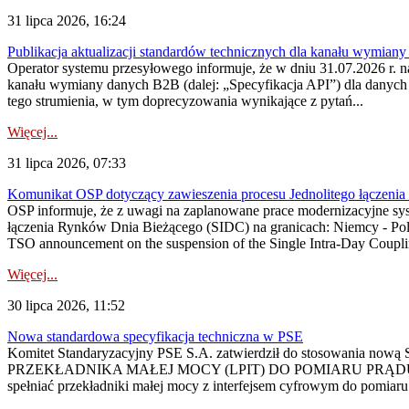
31 lipca 2026, 16:24
Publikacja aktualizacji standardów technicznych dla kanału wymian
Operator systemu przesyłowego informuje, że w dniu 31.07.2026 r. na
kanału wymiany danych B2B (dalej: „Specyfikacja API”) dla dany
tego strumienia, w tym doprecyzowania wynikające z pytań...
Więcej...
31 lipca 2026, 07:33
Komunikat OSP dotyczący zawieszenia procesu Jednolitego łączeni
OSP informuje, że z uwagi na zaplanowane prace modernizacyjne sy
łączenia Rynków Dnia Bieżącego (SIDC) na granicach: Niemcy - Po
TSO announcement on the suspension of the Single Intra-Day Couplin
Więcej...
30 lipca 2026, 11:52
Nowa standardowa specyfikacja techniczna w PSE
Komitet Standaryzacyjny PSE S.A. zatwierdził do stosowania n
PRZEKŁADNIKA MAŁEJ MOCY (LPIT) DO POMIARU PRĄDU
spełniać przekładniki małej mocy z interfejsem cyfrowym do pomiar