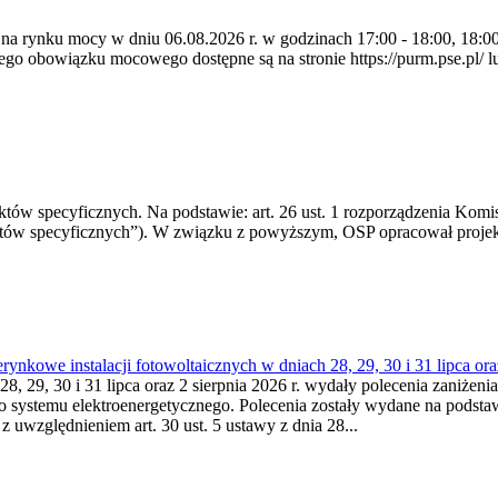
 na rynku mocy w dniu 06.08.2026 r. w godzinach 17:00 - 18:00, 18:00 
 obowiązku mocowego dostępne są na stronie https://purm.pse.pl/ lu
 specyficznych. Na podstawie: art. 26 ust. 1 rozporządzenia Komisji
któw specyficznych”). W związku z powyższym, OSP opracował proje
kowe instalacji fotowoltaicznych w dniach 28, 29, 30 i 31 lipca ora
8, 29, 30 i 31 lipca oraz 2 sierpnia 2026 r. wydały polecenia zaniżenia
o systemu elektroenergetycznego. Polecenia zostały wydane na podstawi
 z uwzględnieniem art. 30 ust. 5 ustawy z dnia 28...