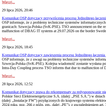
Więcej...
29 lipca 2026, 20:46
Komunikat OSP dotyczący przywrócenia procesu Jednolitego łączen
OSP informuje, że z problemy techniczne systemów informatycznyc
granicach: Szwecja-Polska (SvK-PSE). TSO announcement on the resto
malfunction of DBAG IT systems at 29.07.2026 on the border Swed
Więcej...
29 lipca 2026, 18:45
Komunikat OSP dotyczący zawieszenia procesu Jednolitego łączeni
OSP informuje, że z uwagi na problemy techniczne systemów inform
Szwecja-Polska (SvK-PSE). Kolejna wiadomość zostanie wysłana po 
Intra-Day Coupling process TSO informs that due to malfunction of
Więcej...
28 lipca 2026, 12:52
Komunikat dotyczący prawa do rekompensaty za redysponowanie niery
Polskie Sieci Elektroenergetyczne S.A. (dalej: „PSE S.A.”) w dniach 
(dalej: „Instalacje FW”) przyłączonych do krajowego systemu elektroe
2024 roku, poz. 266 z późn. zm., dalej „PE”), z uwzględnieniem art. 3