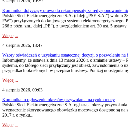
5 sierpnia 2026, 10:29
Komunikat dotyczący prawa do rekompensaty za redysponowanie nier
Polskie Sieci Elektroenergetyczne S.A. (dalej: „PSE S.A.”) w dniu 28 
FW”) przyłączonych do krajowego systemu elektroenergetycznego. Pole
266 z późn. zm., dalej „PE”), z uwzględnieniem art. 30 ust. 5 ustawy z
Więcej...
4 sierpnia 2026, 13:47
Wzory oświadczeń o uzyskaniu ostatecznej decyzji o pozwoleniu na
Informujemy, że ustawa z dnia 13 marca 2026 r. o zmianie ustawy – 
systemu, do którego sieci przyłączany jest obiekt, zawiadomienia o 
przypadkach określonych w przepisach ustawy. Poniżej udostępniam
Więcej...
4 sierpnia 2026, 09:03
Komunikat o ogłoszeniu okresów przywołania na rynku mocy
Polskie Sieci Elektroenergetyczne S.A. ogłaszają okresy przywołan
wyznaczenie skorygowanego obowiązku mocowego dostępne są na stroni
2017 r. o rynku...
Więcej...