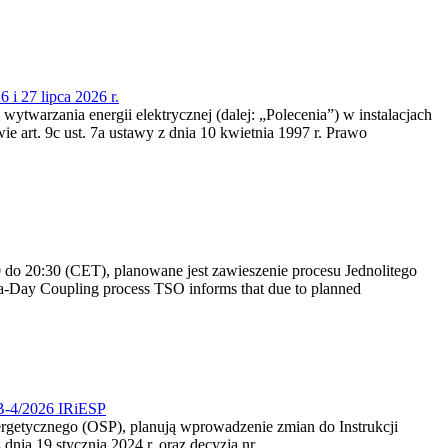
 i 27 lipca 2026 r.
 wytwarzania energii elektrycznej (dalej: „Polecenia”) w instalacjach
e art. 9c ust. 7a ustawy z dnia 10 kwietnia 1997 r. Prawo
do 20:30 (CET), planowane jest zawieszenie procesu Jednolitego
-Day Coupling process TSO informs that due to planned
CB-4/2026 IRiESP
nergetycznego (OSP), planują wprowadzenie zmian do Instrukcji
nia 19 stycznia 2024 r. oraz decyzją nr