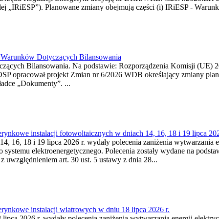
j „IRiESP”). Planowane zmiany obejmują części (i) IRiESP - Warunki 
26 Warunków Dotyczących Bilansowania
ących Bilansowania. Na podstawie: Rozporządzenia Komisji (UE) 2017
OSP opracował projekt Zmian nr 6/2026 WDB określający zmiany pla
ładce „Dokumenty”. ...
kowe instalacji fotowoltaicznych w dniach 14, 16, 18 i 19 lipca 202
4, 16, 18 i 19 lipca 2026 r. wydały polecenia zaniżenia wytwarzania ene
o systemu elektroenergetycznego. Polecenia zostały wydane na podstawi
 z uwzględnieniem art. 30 ust. 5 ustawy z dnia 28...
ynkowe instalacji wiatrowych w dniu 18 lipca 2026 r.
lipca 2026 r. wydały polecenia zaniżenia wytwarzania energii elektrycz