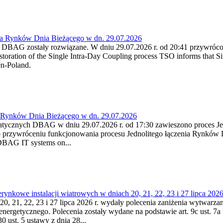
ia Rynków Dnia Bieżącego w dn. 29.07.2026
h DBAG zostały rozwiązane. W dniu 29.07.2026 r. od 20:41 przywróco
ration of the Single Intra-Day Coupling process TSO informs that Si
en-Poland.
a Rynków Dnia Bieżącego w dn. 29.07.2026
atycznych DBAG w dniu 29.07.2026 r. od 17:30 zawieszono proces Je
przywróceniu funkcjonowania procesu Jednolitego łączenia Rynków D
 DBAG IT systems on...
nkowe instalacji wiatrowych w dniach 20, 21, 22, 23 i 27 lipca 2026 
20, 21, 22, 23 i 27 lipca 2026 r. wydały polecenia zaniżenia wytwarzani
nergetycznego. Polecenia zostały wydane na podstawie art. 9c ust. 7a 
0 ust. 5 ustawy z dnia 28...