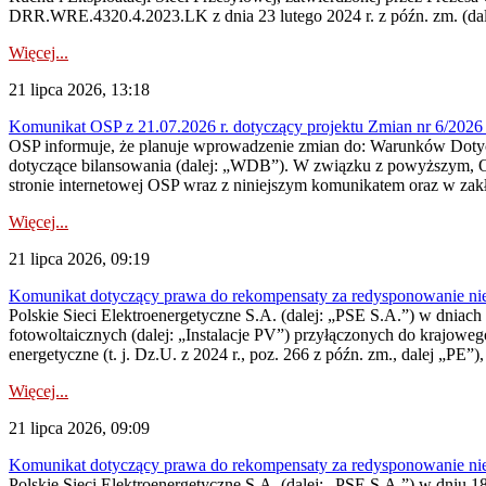
DRR.WRE.4320.4.2023.LK z dnia 23 lutego 2024 r. z późn. zm. (dale
Więcej...
21 lipca 2026, 13:18
Komunikat OSP z 21.07.2026 r. dotyczący projektu Zmian nr 6/20
OSP informuje, że planuje wprowadzenie zmian do: Warunków Dotycz
dotyczące bilansowania (dalej: „WDB”). W związku z powyższym, 
stronie internetowej OSP wraz z niniejszym komunikatem oraz w zak
Więcej...
21 lipca 2026, 09:19
Komunikat dotyczący prawa do rekompensaty za redysponowanie nieryn
Polskie Sieci Elektroenergetyczne S.A. (dalej: „PSE S.A.”) w dniach 1
fotowoltaicznych (dalej: „Instalacje PV”) przyłączonych do krajoweg
energetyczne (t. j. Dz.U. z 2024 r., poz. 266 z późn. zm., dalej „PE”),
Więcej...
21 lipca 2026, 09:09
Komunikat dotyczący prawa do rekompensaty za redysponowanie nier
Polskie Sieci Elektroenergetyczne S.A. (dalej: „PSE S.A.”) w dniu 18 