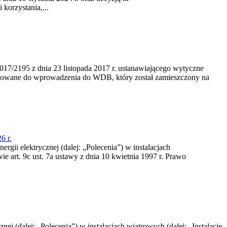
korzystania,...
/2195 z dnia 23‍ listopada 2017 r. ustanawiającego wytyczne
nowane do wprowadzenia do WDB, który został zamieszczony na
6 r.
rgii elektrycznej (dalej: „Polecenia”) w instalacjach
e art. 9c ust. 7a ustawy z dnia 10 kwietnia 1997 r. Prawo
nej (dalej: „Polecenia”) w instalacjach wiatrowych (dalej: „Instalacje