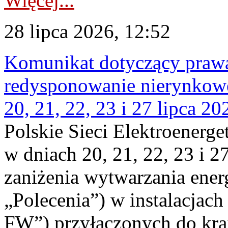
Więcej...
28 lipca 2026, 12:52
Komunikat dotyczący praw
redysponowanie nierynkowe
20, 21, 22, 23 i 27 lipca 202
Polskie Sieci Elektroenerge
w dniach 20, 21, 22, 23 i 2
zaniżenia wytwarzania energi
„Polecenia”) w instalacjach
FW”) przyłączonych do kr