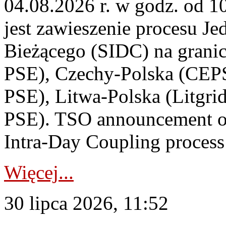
04.08.2026 r. w godz. od 
jest zawieszenie procesu J
Bieżącego (SIDC) na grani
PSE), Czechy-Polska (CEP
PSE), Litwa-Polska (Litgri
PSE). TSO announcement on
Intra-Day Coupling process
Więcej...
30 lipca 2026, 11:52