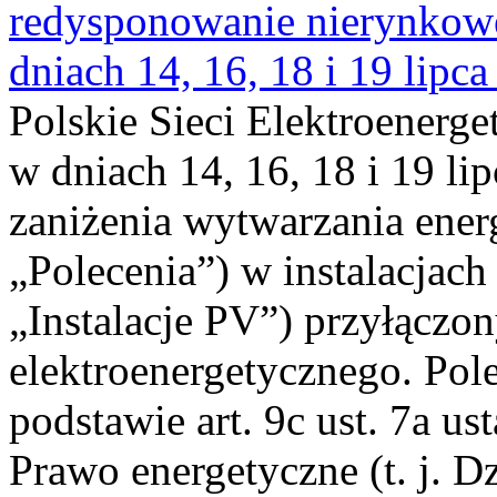
redysponowanie nierynkowe 
dniach 14, 16, 18 i 19 lipca
Polskie Sieci Elektroenerge
w dniach 14, 16, 18 i 19 li
zaniżenia wytwarzania energi
„Polecenia”) w instalacjach
„Instalacje PV”) przyłączo
elektroenergetycznego. Pol
podstawie art. 9c ust. 7a us
Prawo energetyczne (t. j. Dz