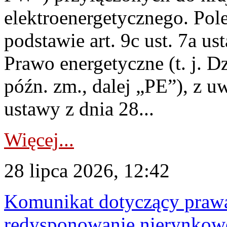
elektroenergetycznego. Pol
podstawie art. 9c ust. 7a us
Prawo energetyczne (t. j. D
późn. zm., dalej „PE”), z u
ustawy z dnia 28...
Więcej...
28 lipca 2026, 12:42
Komunikat dotyczący praw
redysponowanie nierynkowe 