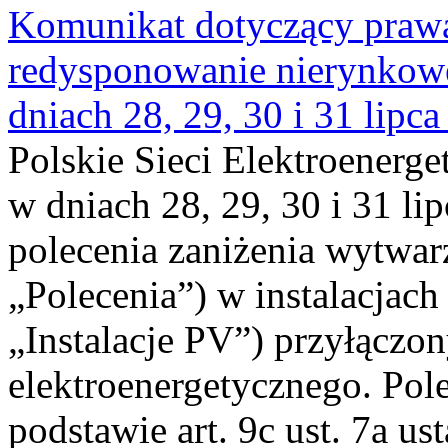
Komunikat dotyczący praw
redysponowanie nierynkowe 
dniach 28, 29, 30 i 31 lipca
Polskie Sieci Elektroenerge
w dniach 28, 29, 30 i 31 lip
polecenia zaniżenia wytwarz
„Polecenia”) w instalacjach
„Instalacje PV”) przyłączo
elektroenergetycznego. Pol
podstawie art. 9c ust. 7a us