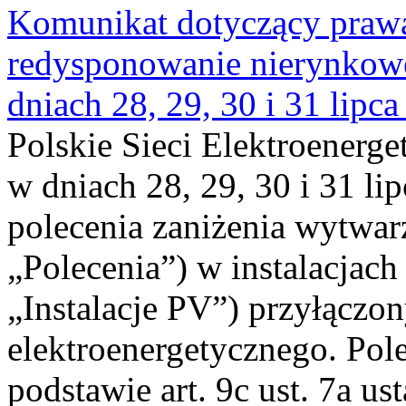
Komunikat dotyczący praw
redysponowanie nierynkowe 
dniach 28, 29, 30 i 31 lipca
Polskie Sieci Elektroenerge
w dniach 28, 29, 30 i 31 lip
polecenia zaniżenia wytwarz
„Polecenia”) w instalacjach
„Instalacje PV”) przyłączo
elektroenergetycznego. Pol
podstawie art. 9c ust. 7a us