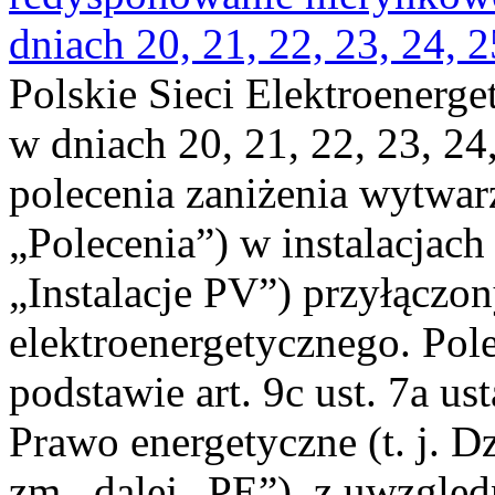
dniach 20, 21, 22, 23, 24, 2
Polskie Sieci Elektroenerge
w dniach 20, 21, 22, 23, 24,
polecenia zaniżenia wytwarz
„Polecenia”) w instalacjach
„Instalacje PV”) przyłączo
elektroenergetycznego. Pol
podstawie art. 9c ust. 7a us
Prawo energetyczne (t. j. Dz
zm., dalej „PE”), z uwzględ