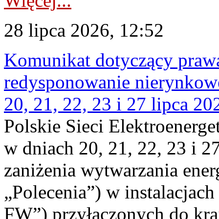
Więcej...
28 lipca 2026, 12:52
Komunikat dotyczący praw
redysponowanie nierynkowe
20, 21, 22, 23 i 27 lipca 202
Polskie Sieci Elektroenerge
w dniach 20, 21, 22, 23 i 2
zaniżenia wytwarzania energi
„Polecenia”) w instalacjach
FW”) przyłączonych do kr