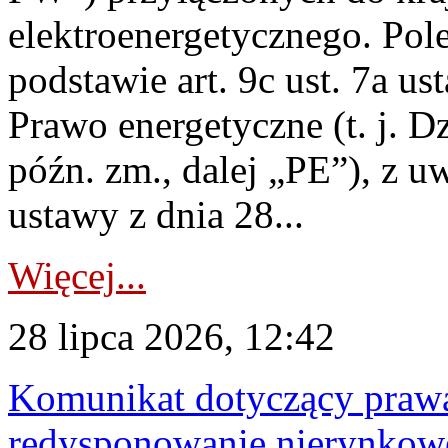
elektroenergetycznego. Pol
podstawie art. 9c ust. 7a us
Prawo energetyczne (t. j. D
późn. zm., dalej „PE”), z u
ustawy z dnia 28...
Więcej...
28 lipca 2026, 12:42
Komunikat dotyczący praw
redysponowanie nierynkowe 