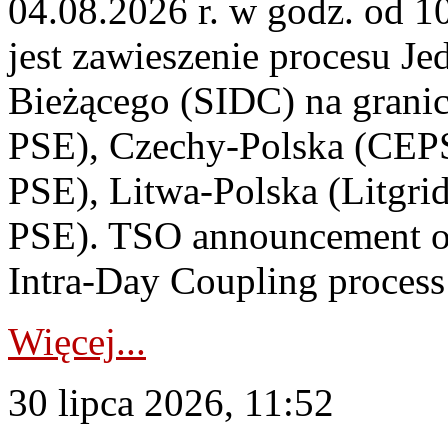
04.08.2026 r. w godz. od 
jest zawieszenie procesu J
Bieżącego (SIDC) na grani
PSE), Czechy-Polska (CEP
PSE), Litwa-Polska (Litgri
PSE). TSO announcement on
Intra-Day Coupling process
Więcej...
30 lipca 2026, 11:52