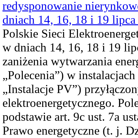
redysponowanie nierynkowe 
dniach 14, 16, 18 i 19 lipca
Polskie Sieci Elektroenerge
w dniach 14, 16, 18 i 19 li
zaniżenia wytwarzania energi
„Polecenia”) w instalacjach
„Instalacje PV”) przyłączo
elektroenergetycznego. Pol
podstawie art. 9c ust. 7a us
Prawo energetyczne (t. j. Dz