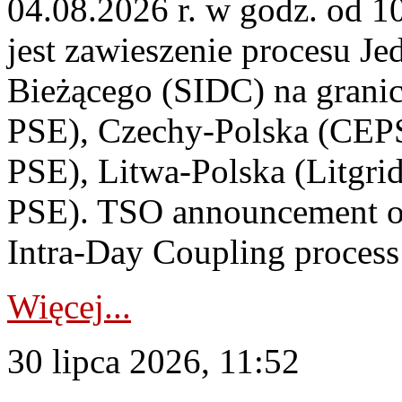
04.08.2026 r. w godz. od 
jest zawieszenie procesu J
Bieżącego (SIDC) na grani
PSE), Czechy-Polska (CEP
PSE), Litwa-Polska (Litgri
PSE). TSO announcement on
Intra-Day Coupling process
Więcej...
30 lipca 2026, 11:52