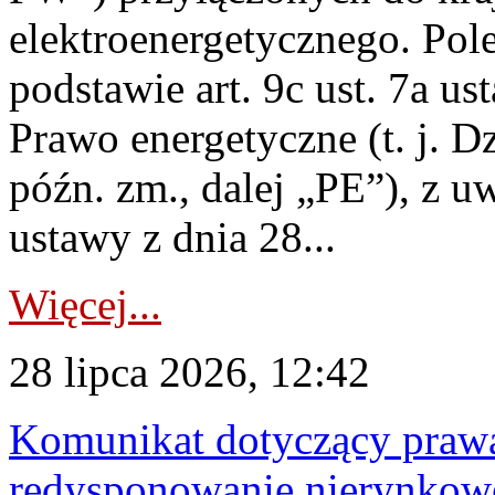
elektroenergetycznego. Pol
podstawie art. 9c ust. 7a us
Prawo energetyczne (t. j. D
późn. zm., dalej „PE”), z u
ustawy z dnia 28...
Więcej...
28 lipca 2026, 12:42
Komunikat dotyczący praw
redysponowanie nierynkowe 