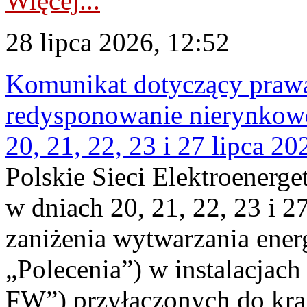
Więcej...
28 lipca 2026, 12:52
Komunikat dotyczący praw
redysponowanie nierynkowe
20, 21, 22, 23 i 27 lipca 202
Polskie Sieci Elektroenerge
w dniach 20, 21, 22, 23 i 2
zaniżenia wytwarzania energi
„Polecenia”) w instalacjach
FW”) przyłączonych do kr