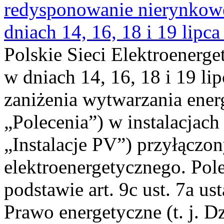
redysponowanie nierynkowe 
dniach 14, 16, 18 i 19 lipca
Polskie Sieci Elektroenerge
w dniach 14, 16, 18 i 19 li
zaniżenia wytwarzania energi
„Polecenia”) w instalacjach
„Instalacje PV”) przyłączo
elektroenergetycznego. Pol
podstawie art. 9c ust. 7a us
Prawo energetyczne (t. j. Dz