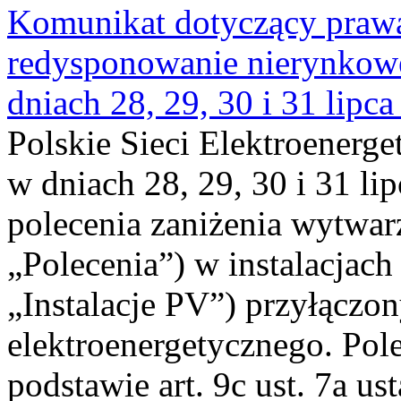
Komunikat dotyczący praw
redysponowanie nierynkowe 
dniach 28, 29, 30 i 31 lipca
Polskie Sieci Elektroenerge
w dniach 28, 29, 30 i 31 lip
polecenia zaniżenia wytwarz
„Polecenia”) w instalacjach
„Instalacje PV”) przyłączo
elektroenergetycznego. Pol
podstawie art. 9c ust. 7a us