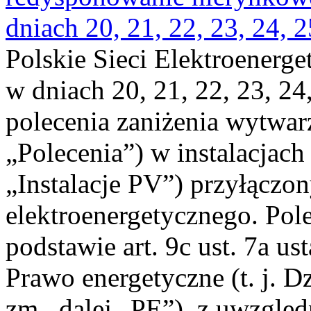
dniach 20, 21, 22, 23, 24, 2
Polskie Sieci Elektroenerge
w dniach 20, 21, 22, 23, 24,
polecenia zaniżenia wytwarz
„Polecenia”) w instalacjach
„Instalacje PV”) przyłączo
elektroenergetycznego. Pol
podstawie art. 9c ust. 7a us
Prawo energetyczne (t. j. Dz
zm., dalej „PE”), z uwzględ