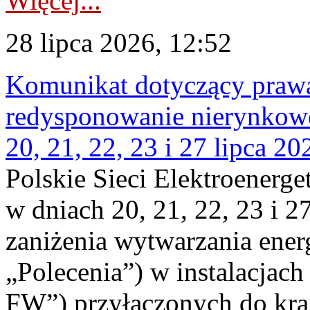
Więcej...
28 lipca 2026, 12:52
Komunikat dotyczący praw
redysponowanie nierynkowe
20, 21, 22, 23 i 27 lipca 202
Polskie Sieci Elektroenerge
w dniach 20, 21, 22, 23 i 2
zaniżenia wytwarzania energi
„Polecenia”) w instalacjach
FW”) przyłączonych do kr