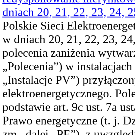
dniach 20, 21, 22, 23, 24, 2
Polskie Sieci Elektroenerge
w dniach 20, 21, 22, 23, 24,
polecenia zaniżenia wytwarz
„Polecenia”) w instalacjach
„Instalacje PV”) przyłączo
elektroenergetycznego. Pol
podstawie art. 9c ust. 7a us
Prawo energetyczne (t. j. Dz
zm., dalej „PE”), z uwzględ