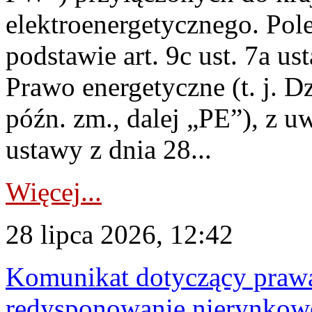
elektroenergetycznego. Pol
podstawie art. 9c ust. 7a us
Prawo energetyczne (t. j. D
późn. zm., dalej „PE”), z u
ustawy z dnia 28...
Więcej...
28 lipca 2026, 12:42
Komunikat dotyczący praw
redysponowanie nierynkowe 