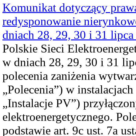
Komunikat dotyczący praw
redysponowanie nierynkowe 
dniach 28, 29, 30 i 31 lipca
Polskie Sieci Elektroenerge
w dniach 28, 29, 30 i 31 lip
polecenia zaniżenia wytwarz
„Polecenia”) w instalacjach
„Instalacje PV”) przyłączo
elektroenergetycznego. Pol
podstawie art. 9c ust. 7a us