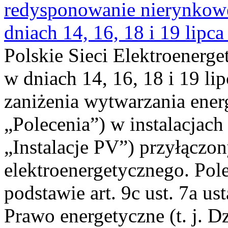
redysponowanie nierynkowe 
dniach 14, 16, 18 i 19 lipca
Polskie Sieci Elektroenerge
w dniach 14, 16, 18 i 19 li
zaniżenia wytwarzania energi
„Polecenia”) w instalacjach
„Instalacje PV”) przyłączo
elektroenergetycznego. Pol
podstawie art. 9c ust. 7a us
Prawo energetyczne (t. j. Dz