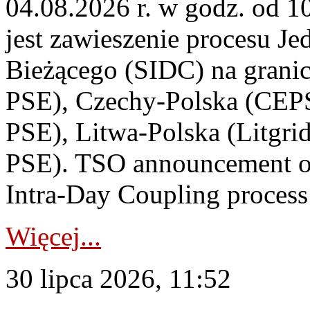
04.08.2026 r. w godz. od 
jest zawieszenie procesu J
Bieżącego (SIDC) na grani
PSE), Czechy-Polska (CEP
PSE), Litwa-Polska (Litgri
PSE). TSO announcement on
Intra-Day Coupling process
Więcej...
30 lipca 2026, 11:52