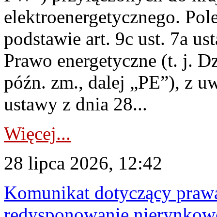
elektroenergetycznego. Pol
podstawie art. 9c ust. 7a us
Prawo energetyczne (t. j. D
późn. zm., dalej „PE”), z u
ustawy z dnia 28...
Więcej...
28 lipca 2026, 12:42
Komunikat dotyczący praw
redysponowanie nierynkowe 