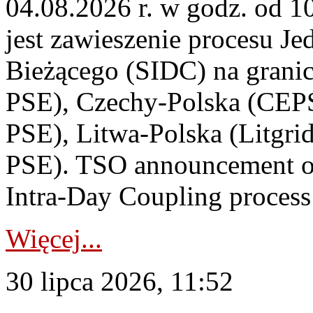
04.08.2026 r. w godz. od 
jest zawieszenie procesu J
Bieżącego (SIDC) na grani
PSE), Czechy-Polska (CEP
PSE), Litwa-Polska (Litgri
PSE). TSO announcement on
Intra-Day Coupling process
Więcej...
30 lipca 2026, 11:52