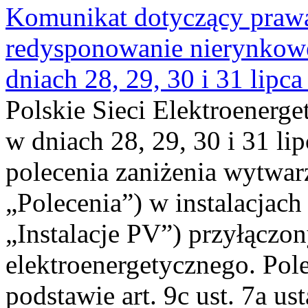
Komunikat dotyczący praw
redysponowanie nierynkowe 
dniach 28, 29, 30 i 31 lipca
Polskie Sieci Elektroenerge
w dniach 28, 29, 30 i 31 lip
polecenia zaniżenia wytwarz
„Polecenia”) w instalacjach
„Instalacje PV”) przyłączo
elektroenergetycznego. Pol
podstawie art. 9c ust. 7a us