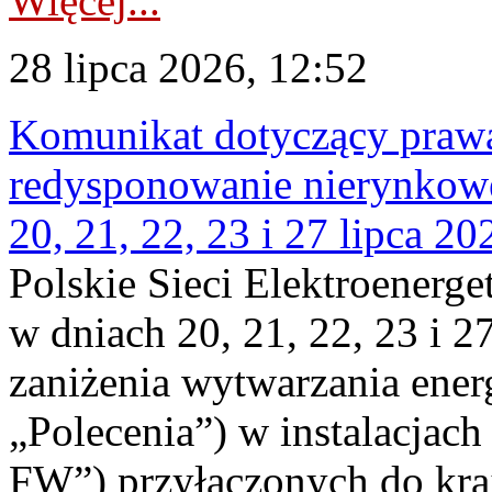
Więcej...
28 lipca 2026, 12:52
Komunikat dotyczący praw
redysponowanie nierynkowe
20, 21, 22, 23 i 27 lipca 202
Polskie Sieci Elektroenerge
w dniach 20, 21, 22, 23 i 2
zaniżenia wytwarzania energi
„Polecenia”) w instalacjach
FW”) przyłączonych do kr