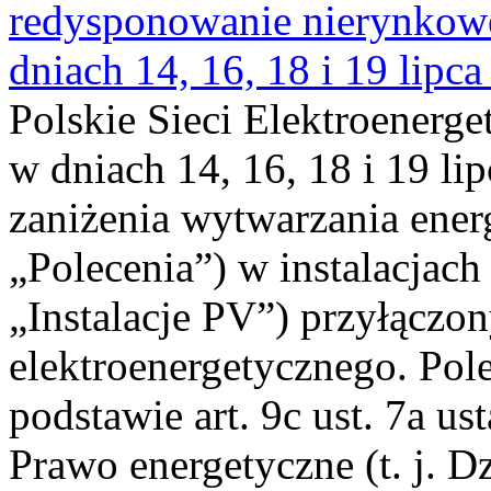
redysponowanie nierynkowe 
dniach 14, 16, 18 i 19 lipca
Polskie Sieci Elektroenerge
w dniach 14, 16, 18 i 19 li
zaniżenia wytwarzania energi
„Polecenia”) w instalacjach
„Instalacje PV”) przyłączo
elektroenergetycznego. Pol
podstawie art. 9c ust. 7a us
Prawo energetyczne (t. j. Dz