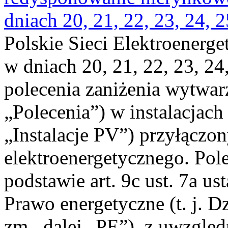
dniach 20, 21, 22, 23, 24, 2
Polskie Sieci Elektroenerge
w dniach 20, 21, 22, 23, 24,
polecenia zaniżenia wytwarz
„Polecenia”) w instalacjach
„Instalacje PV”) przyłączo
elektroenergetycznego. Pol
podstawie art. 9c ust. 7a us
Prawo energetyczne (t. j. Dz
zm., dalej „PE”), z uwzględ